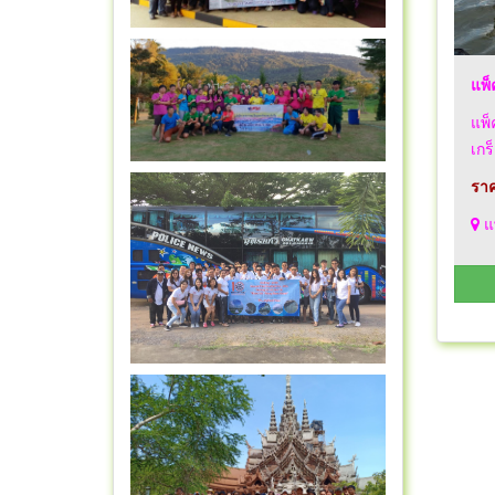
แพ็
แพ็
เกร
ราค
แพ