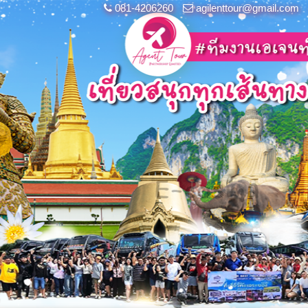
081-4206260
agilenttour@gmail.com