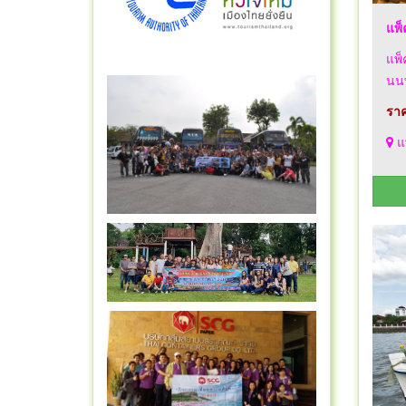
แพ็
แพ็
นนท
ราค
แพ