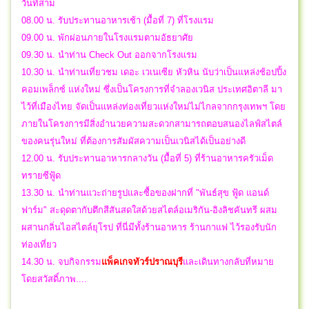
วันที่สาม
08.00 น. รับประทานอาหารเช้า (มื้อที่ 7) ที่โรงแรม
09.00 น. พักผ่อนภายในโรงแรมตามอัธยาศัย
09.30 น. นำท่าน Check Out ออกจากโรงแรม
10.30 น. นำท่านเที่ยวชม เดอะ เวเนเซีย หัวหิน นับว่าเป็นแหล่งช้อปปิ้ง
คอมเพล็กซ์ แห่งใหม่ ซึ่งเป็นโครงการที่จำลองเวนิส ประเทศอิตาลี มา
ไว้ที่เมืองไทย จัดเป็นแหล่งท่องเที่ยวแห่งใหม่ไม่ไกลจากกรุงเทพฯ โดย
ภายในโครงการมีสิ่งอำนวยความสะดวกสามารถตอบสนองไลฟ์สไตล์
ของคนรุ่นใหม่ ที่ต้องการสัมผัสความเป็นเวนิสได้เป็นอย่างดี
12.00 น. รับประทานอาหารกลางวัน (มื้อที่ 5) ที่ร้านอาหารครัวเม็ด
ทรายซีฟู้ด
13.30 น. นำท่านแวะถ่ายรูปและซื้อของฝากที่ "พันธ์สุข ฟู้ด แอนด์
ฟาร์ม" สะดุดตากับตึกสีสันสดใสด้วยสไตล์อเมริกัน-อิงลิชคันทรี ผสม
ผสานกลิ่นไอสไตล์ยุโรป ที่นี่มีทั้งร้านอาหาร ร้านกาแฟ ไว้รองรับนัก
ท่องเที่ยว
14.30 น.
จบกิจกรรม
แพ็คเกจทัวร์
ปราณบุรี
และ
เดินทางกลับที่หมาย
โดยสวัสดิ์ภาพ....