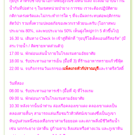
กุยบุรี สำหรับช้างป่ามีโอกาสพบสูงในช่วงหน้าแล้ง จะลงมาอาบน้ำ กิน
น้ำกันที่บ่อต่าง ๆ ในเขตหน่วยป่ายาง การชม เราจะต้องปฏิบัติตาม
กติกาเคร่งครัดและไม่กระทำการใด ๆ ที่จะมีผลกระทบต่อพฤติกรรม
สัตว์ป่า รวมทั้งความปลอดภัยของพวกเราด้วยนะครับ (โอกาสพบ
ประมาณ 80%, และพบประมาณ 50% เห็นฝูงใหญ่กว่า 5 ตัวขึ้นไป)
16.30 น. เดินทาง Check In เข้าสู่ที่พักที่ “กุยบุรีโฮเต็ลแอนด์รีสอร์ท” (มี
สระว่ายน้ำ / ติดชายหาดส่วนตัว)
17.00 น. พักผ่อนเล่นน้ำภายในโรงแรมตามอัธยาศัย
18.00 น. รับประทานอาหารเย็น (มื้อที่ 3) ที่ร้านอาหารทรายแก้วซีฟุ้ด
22.00 น.
จบกิจกรรมวันแรกของ
แพ็คเกจทัวร์
ปราณบุรี
และราตรีสวัสดิ์
วันที่สอง
08.00 น. รับประทานอาหารเช้า (มื้อที่ 4) ที่โรงแรม
09.00 น. พักผ่อนภายในโรงแรมตามอัธยาศัย
10.30 หลังจากนั้นนำท่าน ล่องเรือคลองเขาแดง คลองเขาแดงเป็น
คลองสายสั้นๆ สามารถแล่นเรือชมวิวทิวทัศน์เขาแดงซึ่งเป็นภูเขา
หินปูนส่วนหนึ่งของเทือกเขาสามร้อยยอด และสภาพสิ่งมีชีวิตริมน้ำ
เช่น นกกระยาง ปลาตีน ปูก้ามดาบ ลิงแสมหรือค่างแว่น และภูเขาหิน