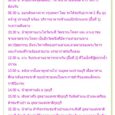
06.00 น. พร้อมกันที่จุดนัดพบ... เจ้าหน้าที่ เอจิเลนต์ ทัวร์ ให้การ
ต้อนรับ
06.30 น. ออกเดินทางจาก กรุงเทพฯ โดย รถโค้ชปรับอากาศ 2 ชั้น มุ่ง
หน้าสู่ ปราณบุรี พร้อม บริการอาหารเช้าแบบปิกนิกบนรถ (มื้อที่ 1)
ระหว่างเดินทาง
10.30 น. นำทุกท่านแวะไหว้พระที่ วัดเขากะโหลก และ แวะมาชม
ชายหาดเขากะโหลก เป็นอีกวัดหนึ่งที่มีความสวยงามทาง
สถาปัตยกรรม มีพระวิหารสีทองอร่ามตาและลวดลายของพระวิหาร
และกำแพงที่รายล้อมสวยงาม บรรยากาศร่มรื่นสงบ
12.00 น. แวะ รับประทานอาหารกลางวัน (มื้อที่ 2) ที่โอเอ็กซีฟู้ดปากน้ำ
ปราณ
13.00 น. หลังจากนั้นพาทุกท่านไป วนอุทยานปราณบุรี เพื่อพาท่าน
ศึกษาเส้นธรรมชาติ ของป่าชายเลนในพระราชดำริของสมเด็จพระ
ราชินีนารถ
14.00 น. นำทุกท่านยัง อ.กุยบุรี
15.00 น. เดินทางถึง อุทยานแห่งชาติกุยบุรี รับฟังคำแนะนำและเตรียม
ตัวชมช้างป่า ณ อุทยานแห่งชาติกุยบุรี
15.30 น. นำท่าน ทำกิจกรรมชมช้างป่าและกระทิงที่ อุทยานแห่งชาติ