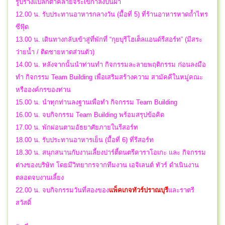
รูปร่างแปลกตาคล้ายจระเข้กำลังปีนผา
12.00 น. รับประทานอาหารกลางวัน (มื้อที่ 5) ที่ร้านอาหารหาดถ้ำไทร
ซีฟุ๊ด
13.00 น. เดินทางกลับเข้าสู่ที่พักที่ “กุยบุรีโฮเต็ลแอนด์รีสอร์ท” (มีสระ
ว่ายน้ำ / ติดชายหาดส่วนตัว)
14.00 น. หลังจากนั้นนำท่านทำ กิจกรรมละลายพฤติกรรม ก่อนลงมือ
ทำ กิจกรรม Team Building เพื่อเสริมสร้างความ สามัคคีในหมู่คณะ
หรือองค์กรของท่าน
15.00 น. นำทุกท่านลงฐานเพื่อทำ กิจกรรม Team Building
16.00 น. จบกิจกรรม Team Building พร้อมสรุปข้อคิด
17.00 น. พักผ่อนตามอัธยาศัยภายในรีสอร์ท
18.00 น. รับประทานอาหารเย็น (มื้อที่ 6) ที่รีสอร์ท
18.30 น. สนุกสนานกับงานเลี้ยงปาร์ตี้ดนตรีคาราโอเกะ และ กิจกรรม
ต่างของบริษัท โดยมีวิทยากรจากทีมงาน เอจิเลนต์ ทัวร์ ดำเนินงาน
ตลอดจบงานเลี้ยง
22.00 น.
จบกิจกรรมวันที่สองของ
แพ็คเกจทัวร์
ปราณบุรี
และราตรี
สวัสดิ์