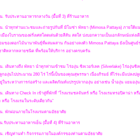
น. รับประทานอาหารกลางวัน (มื้อที่ 3) ที่ร้านอาหาร
น. นำทุกท่านแวะชมและถ่ายรูปกันที่ มิโมซ่า พัทยา (Mimosa Pattaya) ภายใต้แนวค
เมืองโบราณของฝรั่งเศสโดดเด่นด้วยสีสัน สดใส บ่งบอกความเป็นเอกลักษณ์แห่งเ
อมของดอกไม้นานาพันธุ์ที่ผสมผสาน กันอย่างลงตัว Mimosa Pattaya ยังเป็นศูนย์
าติหลากหลายชนิด ที่พร้อมให้บริการ อย่างครบครัน
น. เดินทางถึง พัทยา นำทุกท่านเข้าชม ไร่องุ่น ซิลเวอร์เลค (Silverlake) ไร่องุ่นซิล
่ปลูกองุ่นไปประมาณ 280 ไร่ ไร่นี้เป็นของคุณสุพรรษา เนื่องภิรมย์ ที่ไร่จะมีแปลง
ยู่ในระหว่างการก่อสร้าง และผลิตภัณท์แปรรูปจากองุ่น อย่างเช่น น้ำองุ่น แยมองุ่น ลูก
น. เดินทาง Check In เข้าสู่ที่พักที่ “โรงแรมชลจันทร์ หรือ โรงแรมทรอปิคาน่า ห
ท หรือ โรงแรมในระดับเดียวกัน”
 น. พักผ่อนภายในโรงแรมตามอัธยาศัย
น.รับประทานอาหารเย็น (มื้อที่ 4) ที่ร้านอาหาร
 น. เชิญท่านทำ กิจกรรมภายในองค์กรของท่านตามอัธยาศัย