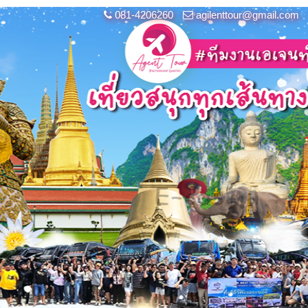
081-4206260
agilenttour@gmail.com