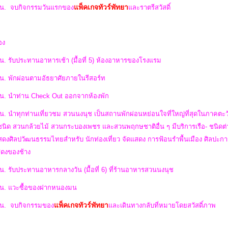
แพ็คเกจทัวร์พัทยา
 น.
จบกิจกรรมวันแรกของ
และราตรีสวัสดิ์
อง
น. รับประทานอาหารเช้า (มื้อที่ 5) ห้องอาหารของโรงแรม
 น. พักผ่อนตามอัธยาศัยภายในรีสอร์ท
 น. นำท่าน Check Out ออกจากห้องพัก
 น. นำทุกท่านเที่ยวชม สวนนงนุช เป็นสถานพักผ่อนหย่อนใจที่ใหญ่ที่สุดในภาค
ิด สวนกล้วยไม้ สวนกระบองเพชร และสวนพฤกษชาติอื่น ๆ มีบริการเรือ- ชนิดต่าง ๆ
สดงศิลปวัฒนธรรมไทยสำหรับ นักท่องเที่ยว จัดแสดง การฟ้อนรำพื้นเมือง ศิลปะการต่
ดงของช้าง
น. รับประทานอาหารกลางวัน (มื้อที่ 6) ที่ร้านอาหารสวนนงนุช
 น. แวะซื้อของฝากหนองมน
แพ็คเกจทัวร์พัทยา
 น.
จบกิจกรรมของ
และ
เดินทางกลับที่หมายโดยสวัสดิ์ภาพ