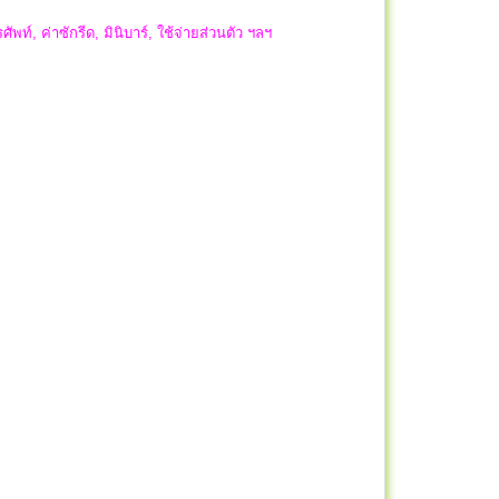
ัพท์, ค่าซักรีด, มินิบาร์, ใช้จ่ายส่วนตัว ฯลฯ
ล