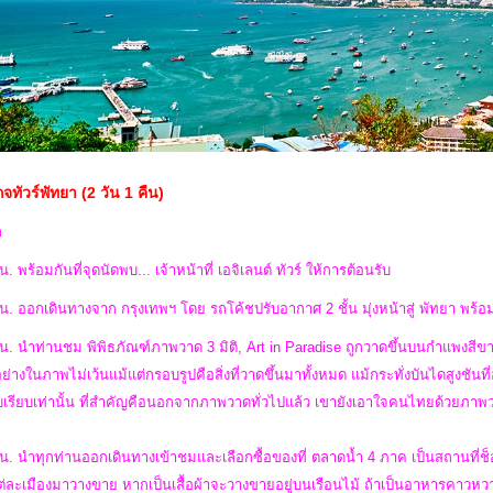
จทัวร์พัทยา (2 วัน 1 คืน)
ก
น. พร้อมกันที่จุดนัดพบ... เจ้าหน้าที่ เอจิเลนต์ ทัวร์ ให้การต้อนรับ
น. ออกเดินทางจาก กรุงเทพฯ โดย รถโค้ชปรับอากาศ 2 ชั้น มุ่งหน้าสู่ พัทยา พร้อม
น. นำท่านชม พิพิธภัณฑ์ภาพวาด 3 มิติ, Art in Paradise ถูกวาดขึ้นบนกำแพงสีขาว
กอย่างในภาพไม่เว้นแม้แต่กรอบรูปคือสิ่งที่วาดขึ้นมาทั้งหมด แม้กระทั่งบันไดสูงชัน
าบเรียบเท่านั้น ที่สำคัญคือนอกจากภาพวาดทั่วไปแล้ว เขายังเอาใจคนไทยด้ว
น. นำทุกท่านออกเดินทางเข้าชมและเลือกซื้อของที่ ตลาดน้ำ 4 ภาค เป็นสถานที่ช็อ
ต่ละเมืองมาวางขาย หากเป็นเสื้อผ้าจะวางขายอยู่บนเรือนไม้ ถ้าเป็นอาหารคาวหวา