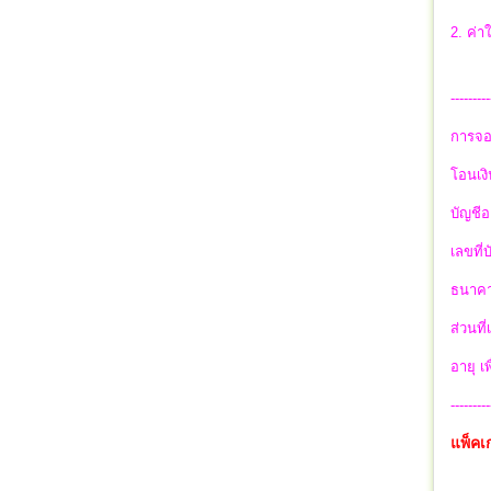
2. ค่า
---------
การจอ
โอนเงิ
บัญชีอ
เลขที่
ธนาคา
ส่วนที
อายุ เ
---------
แพ็คเ