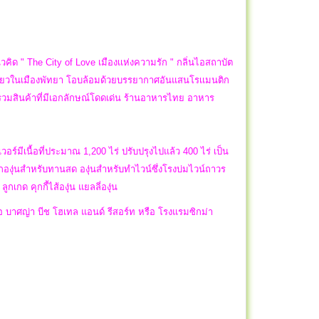
ิด " The City of Love เมืองเเห่งความรัก " กลิ่นไอสถาบัต
ดียวในเมืองพัทยา โอบล้อมด้วยบรรยากาศอันแสนโรเเมนติก
รวมสินค้าที่มีเอกลักษณ์โดดเด่น ร้านอาหารไทย อาหาร
เวอร์มีเนื้อที่ประมาณ 1,200 ไร่ ปรับปรุงไปแล้ว 400 ไร่ เป็น
ปลูกองุ่นสำหรับทานสด องุ่นสำหรับทำไวน์ซึ่งโรงบ่มไวน์ถาวร
เกด คุกกี้ไส้องุ่น แยลลี่องุ่น
รือ บาศญ่า บีช โฮเทล แอนด์ รีสอร์ท หรือ โรงแรมซิกม่า