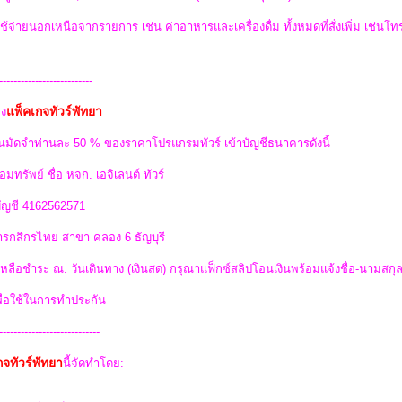
ใช้จ่ายนอกเหนือจากรายการ เช่น ค่าอาหารและเครื่องดื่ม ทั้งหมดที่สั่งเพิ่ม เช่นโทรศ
--------------------------
แพ็คเกจทัวร์พัทยา
ง
นมัดจำท่านละ 50 % ของราคาโปรแกรมทัวร์ เข้าบัญชีธนาคารดังนี้
อมทรัพย์ ชื่อ หจก. เอจิเลนต์ ทัวร์
บัญชี 4162562571
รกสิกรไทย สาขา คลอง 6 ธัญบุรี
่เหลือชำระ ณ. วันเดินทาง (เงินสด) กรุณาแฟ็กซ์สลิปโอนเงินพร้อมแจ้งชื่อ-นามสกุ
พื่อใช้ในการทำประกัน
----------------------------
กจทัวร์พัทยา
นี้จัดทำโดย: