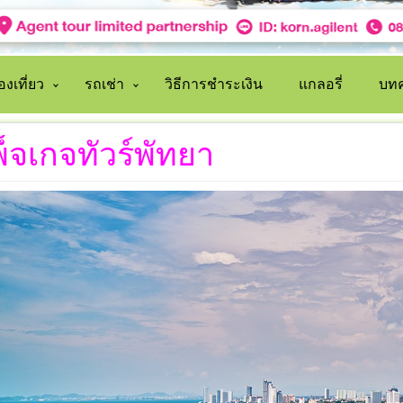
งเที่ยว
รถเช่า
วิธีการชำระเงิน
แกลอรี่
บทค
็จเกจทัวร์พัทยา