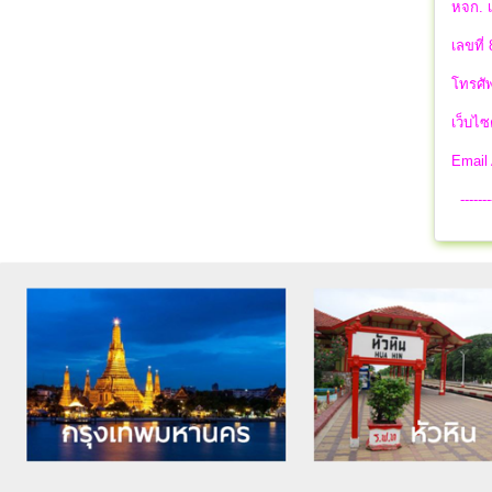
หจก. เ
เลขที่
โทรศัพ
เว็บไซ
Email
-------