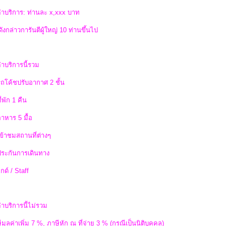
่าบริการ: ท่านละ x,xxx บาท
ังกล่าวการันตีผู้ใหญ่ 10 ท่านขึ้นไป
่าบริการนี้รวม
รถโค้ชปรับอากาศ 2 ชั้น
ี่พัก 1 คืน
อาหาร 5 มื้อ
เข้าชมสถานที่ต่างๆ
าประกันการเดินทาง
ไกด์ / Staff
่าบริการนี้ไม่รวม
ีมูลค่าเพิ่ม 7 %, ภาษีหัก ณ ที่จ่าย 3 % (กรณีเป็นนิติบุคคล)