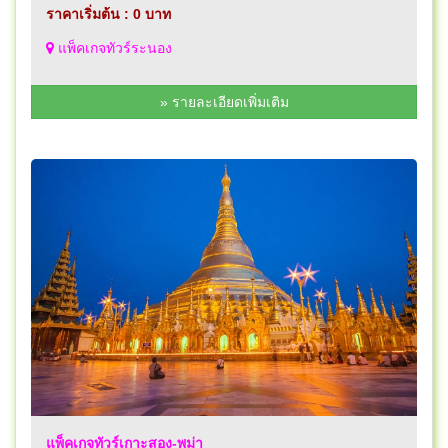
ราคาเริ่มต้น : 0 บาท
แพ็คเกจทัวร์ระนอง
» รายละเอียดเพิ่มเติม
แพ็คเกจทัวร์เกาะสอง-พม่า