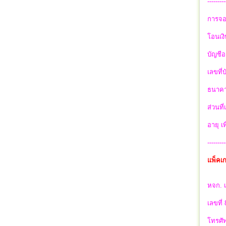
---------
การจอ
โอนเงิ
บัญชีอ
เลขที่
ธนาคา
ส่วนที
อายุ เ
---------
แพ็คเก
หจก. เ
เลขที่
โทรศัพ