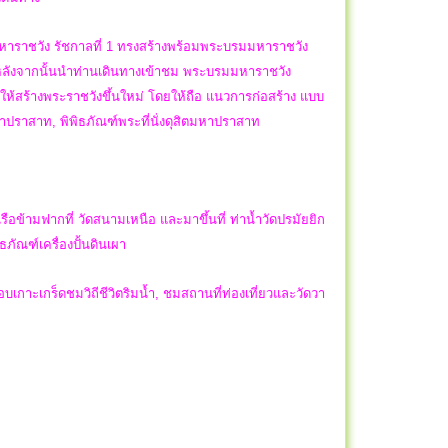
หาราชวัง รัชกาลที่ 1 ทรงสร้างพร้อมพระบรมมหาราชวัง
, หลังจากนั้นนำท่านเดินทางเข้าชม พระบรมมหาราชวัง
ฯ ให้สร้างพระราชวังขึ้นใหม่ โดยให้ถือ แนวการก่อสร้าง แบบ
ตมหาปราสาท, พิพิธภัณฑ์พระที่นั่งดุสิตมหาปราสาท
อข้ามฟากที่ วัดสนามเหนือ และมาขึ้นที่ ท่าน้ำวัดปรมัยยิก
ธภัณฑ์เครื่องปั้นดินเผา
รอบเกาะเกร็ดชมวิถีชีวิตริมน้ำ, ชมสถานที่ท่องเที่ยวและวัดวา