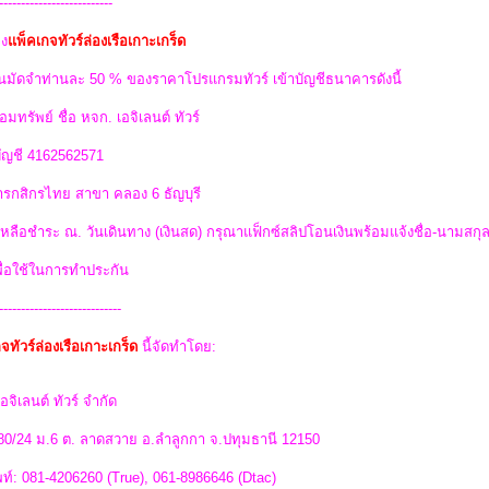
--------------------------
ง
แพ็คเกจทัวร์ล่องเรือเกาะเกร็ด
นมัดจำท่านละ 50 % ของราคาโปรแกรมทัวร์ เข้าบัญชีธนาคารดังนี้
อมทรัพย์ ชื่อ หจก. เอจิเลนต์ ทัวร์
บัญชี 4162562571
รกสิกรไทย สาขา คลอง 6 ธัญบุรี
่เหลือชำระ ณ. วันเดินทาง (เงินสด) กรุณาแฟ็กซ์สลิปโอนเงินพร้อมแจ้งชื่อ-นามสกุ
พื่อใช้ในการทำประกัน
----------------------------
จทัวร์ล่องเรือเกาะเกร็ด
นี้จัดทำโดย:
อจิเลนต์ ทัวร์ จำกัด
 80/24 ม.6 ต. ลาดสวาย อ.ลำลูกกา จ.ปทุมธานี 12150
ท์: 081-4206260 (True), 061-8986646 (Dtac)