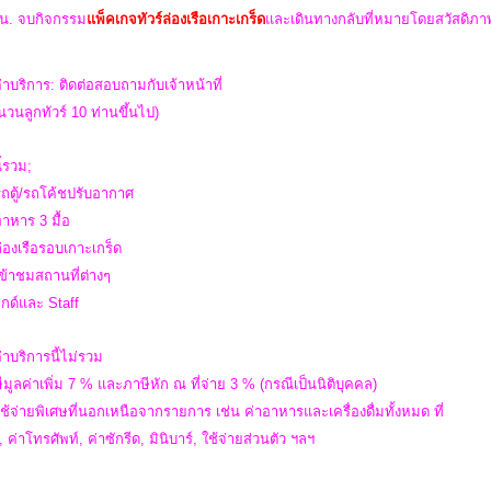
 น.
จบกิจกรรม
แพ็คเกจทัวร์ล่องเรือเกาะเกร็ด
และ
เดินทางกลับที่หมายโดยสวัสดิภา
่าบริการ: ติดต่อสอบถามกับเจ้าหน้าที่
วนลูกทัวร์ 10 ท่านขึ้นไป)
ี้รวม;
รถตู้/รถโค้ชปรับอากาศ
อาหาร 3 มื้อ
ล่องเรือรอบเกาะเกร็ด
เข้าชมสถานที่ต่างๆ
ไกด์และ Staff
่าบริการนี้ไม่รวม
ีมูลค่าเพิ่ม 7 % และภาษีหัก ณ ที่จ่าย 3 % (กรณีเป็นนิติบุคคล)
ใช้จ่ายพิเศษที่นอกเหนือจากรายการ เช่น ค่าอาหารและเครื่องดื่มทั้งหมด ที่
่ม, ค่าโทรศัพท์, ค่าซักรีด, มินิบาร์, ใช้จ่ายส่วนตัว ฯลฯ