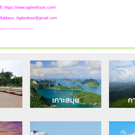
ต์: https://www.agilenttours.com/
 Address:
Agilenttour@gmail.com
----------------------------