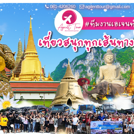
081-4206260
agilenttour@gmail.com