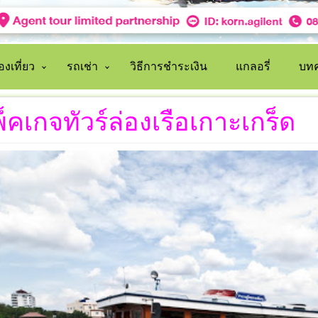
งเที่ยว
รถเช่า
วิธีการชำระเงิน
แกลอรี่
บทค
็คเกจทัวร์ล่องเรือเกาะเกร็ด