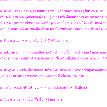
 น. พาท่านเข้าชม วัดพระศรีรัตนศาสดาราม หรือ วัดพระเแก้ว อยู่ในเขตพระบรมม
ป็นที่ประดิษฐาน พระพุทธมหามณีรัตนปฏิมากร หรือที่นิยมเรียกว่า พระแก้วมรกต
ที่ 1 ทรงย้ายราชธานีจากกรุงธนบุรีที่กรุงเทพฯ เมื่อ พ.ศ. 2325 ได้ทรงโปรดเกล้า
ีอยุธยา, พาท่านเดินทางต่อเพื่อเข้าชม พระที่นั่งจักรีมหาปราสาท, พระที่นั่งดุสิ
น. รับประทานอาหารกลางวัน (มื้อที่ 2) ที่ร้านอาหาร
น. หลังอาหารนำทุกท่านออกเดินทางเข้าไป เกาะเกร็ดนนทบุรี พร้อมนำทุกท่านลงเรื
มัสการพระพุทธรูปประจำจังหวัดนนทบุรี, ซื้อเครื่องปั้นดินเผาสองข้างทาง ชม พิพิ
น. นำทุกท่าน นั่งเรือเที่ยวรอบเกาะเกร็ด ที่ท่าเรือวัดปรมัยยิกาวา นำทุกท่านเที่ยว
, ชมคลองบางบัวทองชมการทำขนมหวานที่ขึ้นชื่อของเกาะเกร็ด
น. จบกิจกรรมล่องเรือพร้อมนำทุกท่านล่องเรือกลับไปเพื่อขึ้นที่ท่าเรือ
น. รับประทานอาหารเย็น (มื้อที่ 3) ที่ร้านอาหาร