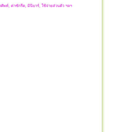
ัพท์, ค่าซักรีด, มินิบาร์, ใช้จ่ายส่วนตัว ฯลฯ
ล