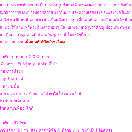
ิและภาพทศชาติ ตกแต่งเป็นภาพปั้นนูนต่ำหล่อด้วยทองแดงจำนวน 22 ช่อง ซึ่งเป็น
มายถึงการสั่งสมบารมีด้วยความพรากเพียร และความเสียสละของพระองค์ในทุกๆ
วยสีเขียวเข้มบนหินอ่อนขาวถือเป็นผนังพระวิหารที่มีเสน่ห์และเอกลักษณ์ไม่เหมื
น. แวะให้ท่านไหว้พระที่ หลวงพ่อพระใส เป็นพระพุทธรูปสำคัญคู่เมือง ประดิษฐานอยู
น. เดินทางส่งทุกท่านที่ สนามบินอุดรธานี โดยสวัสดิ์ภาพ...
 น.
จบ
กิจกรรม
แพ็คเกจทัวร์วัดคำชะโนด
ค่าบริการ: ท่านละ X,XXX บาท
ดังกล่าวการันตีผู้ใหญ่ 10 ท่านขึ้นไป
่าบริการนี้รวม
รถตู้ปรับอากาศ
อาหาร 1 มื้อ
เข้าชม และ ค่ารถเข้าสถานที่ต่างๆในโปรแกรมถ้ามี
าประกันการเดินทาง
เจ้าหน้านำเที่ยว (ไกด์)
่าบริการนี้ไม่รวม
ภาษีมูลค่าเพิ่ม 7%, และ ค่าภาษีหัก ณ ที่จ่าย 3 % (กรณีเป็นนิติบุคคล)