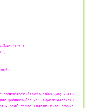
รถเชื่อมรอยต่อของ
าดาล)
งดังขึ้น
 ได้รับออกแบบวิศวกรรมโครงสร้าง องค์พระพุทธรูปหินอ่อน
ะยุกต์สมัยรัตนโกสินทร์ มีประตูทางเข้าออกวิหาร 3
า รอบผนังภายในวิหารตกแต่งอย่างสวยงามด้วย ภาพพุทธ