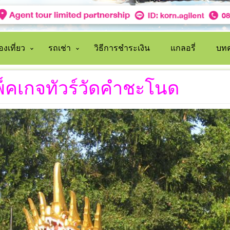
งเที่ยว
รถเช่า
วิธีการชำระเงิน
แกลอรี่
บทค
็คเกจทัวร์วัดคำชะโนด