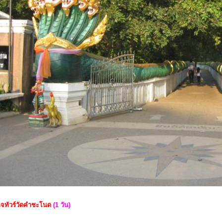
กจทัวร์วัดคำชะโนด
(1 วัน)