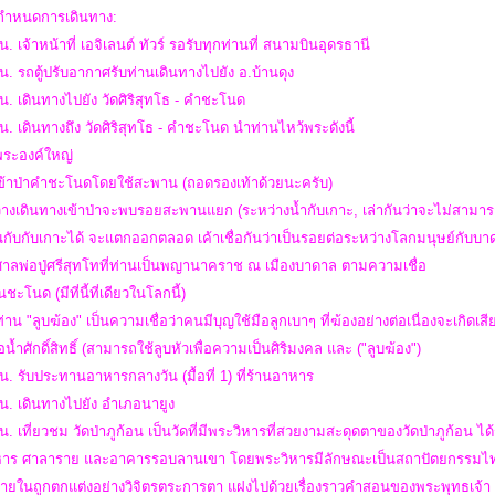
ำหนดการเดินทาง:
น. เจ้าหน้าที่ เอจิเลนต์ ทัวร์ รอรับทุกท่านที่ สนามบินอุดรธานี
น. รถตู้ปรับอากาศรับท่านเดินทางไปยัง อ.บ้านดุง
น. เดินทางไปยัง วัดศิริสุทโธ - คำชะโนด
น. เดินทางถึง วัดศิริสุทโธ - คำชะโนด นำท่านไหว้พระดังนี้
้พระองค์ใหญ่
นเข้าป่าคำชะโนดโดยใช้สะพาน (ถอดรองเท้าด้วยนะครับ)
่างเดินทางเข้าป่าจะพบรอยสะพานแยก (ระหว่างน้ำกับเกาะ, เล่ากันว่าจะไม่สามา
ับกับเกาะได้ จะแตกออกตลอด เค้าเชื่อกันว่าเป็นรอยต่อระหว่างโลกมนุษย์กับบ
ศาลพ่อปู่ศรีสุทโทที่ท่านเป็นพญานาคราช ณ เมืองบาดาล ตามความเชื่อ
นชะโนด (มีที่นี้ที่เดียวในโลกนี้)
ท่าน "ลูบฆ้อง" เป็นความเชื่อว่าคนมีบุญใช้มือลูกเบาๆ ที่ฆ้องอย่างต่อเนื่องจะเกิดเสีย
อน้ำศักดิ์สิทธิ์ (สามารถใช้ลูบหัวเพื่อความเป็นศิริมงคล และ ("ลูบฆ้อง")
น. รับประทานอาหารกลางวัน (มื้อที่ 1) ที่ร้านอาหาร
น. เดินทางไปยัง อำเภอนายูง
น. เที่ยวชม วัดป่าภูก้อน เป็นวัดที่มีพระวิหารที่สวยงามสะดุดตาของวัดป่าภูก้อน
หาร ศาลาราย และอาคารรอบลานเขา โดยพระวิหารมีลักษณะเป็นสถาปัตยกรรมไทยปร
ภายในถูกตกแต่งอย่างวิจิตรตระการตา แฝงไปด้วยเรื่องราวคำสอนของพระพุทธเจ้