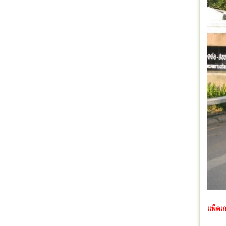
แพ็คเ