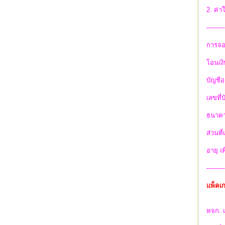
2. ค่า
---------
การจอ
โอนเงิ
บัญชีอ
เลขที่
ธนาคา
ส่วนที
อายุ เ
---------
แพ็คเ
หจก. เ