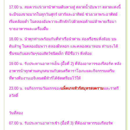
17.00 น. สมควรแก่เวลานำท่านเดินทางสู่ ตลาดน้ำอัมพวา ตลาดแห่งนี้
จะมีของขายมากในทุกวันศุกร์ เสาร์และอาทิตย์ ช่วงเวลาพระอาทิตย์
เริ่มคล้อยต่ำ ในคลองอัมพวาจะคึกคักไปด้วยพ่อค้าแม่ค้าพายเรือมา
ขายอาหารและเครื่องดื่ม
18.00 น. นำทุกท่านพร้อมกันที่ท่าเรือนำท่าน ล่องเรือชมหิ่งห้อย บน
ต้นลำพู ในคลองอัมพวา คลองผีหลอก และคลองหมาหอน ท่านจะได้
ชื่นชมกับแสงวับๆของสัตว์ชนิดเล็ก ที่มีชื่อว่า หิ่งห้อย
19.00 น. รับประทานอาหารเย็น (มื้อที่ 2) ที่ห้องอาหารของรีสอร์ท หลัง
อาหารนำทุกท่านสนุกสนานกับดนตรีคาราโอเกะและกิจกรรมเสริม
ที่ทางทีมงานเอจิเลนตผืทัวร์ได้จัดเตรียมไว้ให้
23.00 น.
จบกิจกรรมวันแรกของ
แพ็คเกจทัวร์สมุทรสงคราม
และราตรี
สวัสดิ์
วันที่สอง
07.00 น. รับประทานอาหารเช้า (มื้อที่ 3) ที่ห้องอาหารของรีสอร์ท