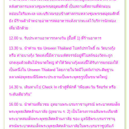
หลังศาลกรมหลวงชุมพรเขตอุดมศักดิ์ เป็นสถานที่สถานที่พักผ่อน
หย่อนใจริมทะเล และบริเวณรอบข้างศาลกรมหลวงชุมพรเขตอุดมศักดิ์
ยัง มีร้านค้าจำหน่ายอาหารสดอาหารแห้งจากทะเลไว้บริการนักท่อง
เที่ยวอีกด้วย
12.00 น. รับประทานอาหารกลางวัน (มื้อที่ 1) ที่ร้านอาหาร
13.30 น. นำท่าน ชม Unseen Thailand โบสถ์ปรกโพธิ์ ณ วัดบางกุ้ง
หรือ ค่ายบางกุ้ง วัดแห่งนี้มีความมหัศจรรย์อยู่ที่โบสถ์ของวัดจะถูก
ปกคลุมด้วยต้นไม้ขนาดใหญ่ ทำให้วัดบางกุ้งแห่งนี้ได้รับการยกย่องให้
เป็นหนึ่งใน Unseen Thailand โดยภายในวัดมีโบสถ์เก่าประดิษฐาน
หลวงพ่อพุทธมณีนิลพระประธานเป็นพระพุทธรูปปั้นขนาดใหญ่
14.30 น. เดินทางไป Check In เข้าสู่ที่พักที่ “เพียงตะวัน รีสอร์ท หรือ
ระดับเดียวกัน”
16.00 น. นำท่านเที่ยวชม อุทยานพระบรมราชานุสรณ์ พระบาทสมเด็จ
พระพุทธเลิศหล้านภาลัย (อุทยาน ร. 2) เป็นโครงการเฉลิมพระเกียรติ
พระบาทสมเด็จพระพุทธเลิศหล้านภาลัย ของ มูลนิธิพระบรมราชานุ
สรณ์พระบาทสมเด็จพระพุทธเลิศหล้านภาลัยในพระบรมราชูปถัมภ์