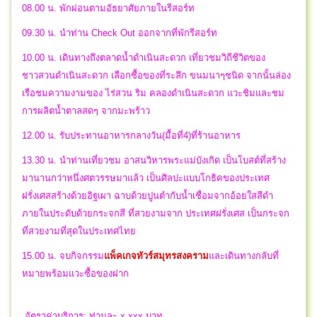
08.00 น. พักผ่อนตามอัธยาศัยภายในรีสอร์ท
09.30 น. นำท่าน Check Out ออกจากที่พักรีสอร์ท
10.00 น. เดินทางถึงตลาดน้ำดำเนินสะดวก เที่ยวชมวิถีชีวิตของ
ชาวสวนดำเนินสะดวก เลือกซื้อของที่ระลึก ขนมนาๆชนิด จากนั้นล่อง
เรือชมความงามของ ไร่สวน ริม คลองดำเนินสะดวก แวะชิมและชม
การผลิตน้ำตาลสดๆ จากมะพร้าว
12.00 น. รับประทานอาหารกลางวัน(มื้อที่4)ที่ร้านอาหาร
13.30 น. นำท่านเที่ยวชม อาสนวิหารพระแม่บังเกิด เป็นโบสต์ที่สร้าง
มานานกว่าหนึ่งศตวรรษมาแล้ว เป็นศิลปะแบบโกธิคของประเทศ
ฝรั่งเศสสร้างด้วยอิฐเผา ฉาบด้วยปูนตำกับน้ำเชื่อมจากอ้อยใสสีดำ
ภายในประดับด้วยกระจกสี ที่สวยงามจาก ประเทศฝรั่งเศส เป็นกระจก
ที่สวยงามที่สุดในประเทศไทย
15.00 น.
จบ
กิจกรรม
แพ็คเกจทัวร์สมุทรสงคราม
และเดินทางกลับที่
หมายพร้อมแวะซื้อของฝาก
อัตราค่าบริการ: ท่านละ x,xxx บาท