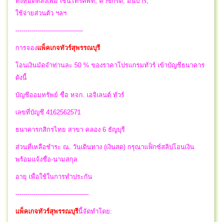
ทั้งหมดที่สั่งเพิ่ม เช่นโทรศัพท์, ค่าซักรีด, มินิบาร์,
ใช้จ่ายส่วนตัว ฯลฯ
----------------------------------
การจอง
แพ็คเกจทัวร์สุพรรณบุรี
โอนเงินมัดจำท่านละ 50 % ของราคาโปรแกรมทัวร์ เข้าบัญชีธนาคาร
ดังนี้
บัญชีออมทรัพย์ ชื่อ หจก. เอจิเลนต์ ทัวร์
เลขที่บัญชี 4162562571
ธนาคารกสิกรไทย สาขา คลอง 6 ธัญบุรี
ส่วนที่เหลือชำระ ณ. วันเดินทาง (เงินสด) กรุณาแฟ็กซ์สลิปโอนเงิน
พร้อมแจ้งชื่อ-นามสกุล
อายุ เพื่อใช้ในการทำประกัน
-------------------------------------
แพ็คเกจทัวร์สุพรรณบุรี
นี้จัดทำโดย: