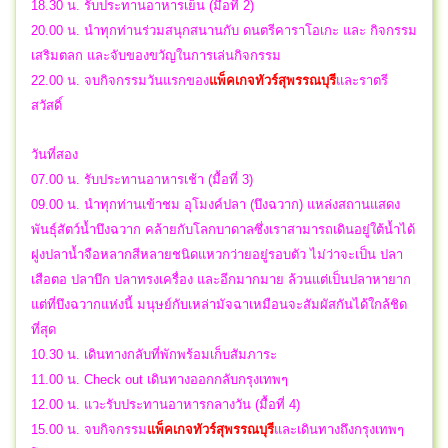
18.30 น. รับประทานอาหารเย็น (มื้อที่ 2)
20.00 น. นำทุกท่านร่วมสนุกสนานกับ ดนตรีคาราโอเกะ และ กิจกรรม
เสริมตลก และจับของขวัญในการเล่นกิจกรรม
22.00 น.
จบ
กิจกรรมวันแรกของ
แพ็คเกจทัวร์สุพรรณบุรี
และ
ราตรี
สวัสดิ์
วันที่สอง
07.00 น. รับประทานอาหารเช้า (มื้อที่ 3)
09.00 น. นำทุกท่านเข้าชม อุโมงค์ปลา (บึงฉวาก) แหล่งสถานแสดง
พันธุ์สัตว์น้ำบึงฉวาก คล้ายกับโลกบาดาลซึ่งเราสามารถเดินอยู่ใต้น้ำได้
ฝูงปลาน้ำจือหลากสีหลายชนิดแหวกว่ายอยู่รอบตัว ไม่ว่าจะเป็น ปลา
เสือตอ ปลาบึก ปลาทรงเครื่อง และอีกมากมาย ล้วนแต่เป็นปลาหายาก
แต่ที่บึงฉวากแห่งนี้ มนุษย์กับเหล่ามัจฉาเหมือนจะสัมผัสกันได้ใกล้ชิด
ที่สุด
10.30 น. เดินทางกลับที่พักพร้อมเก็บสัมภาระ
11.00 น. Check out เดินทางออกกลับกรุงเทพๆ
12.00 น. แวะรับประทานอาหารกลางวัน (มื้อที่ 4)
15.00 น.
จบ
กิจกรรม
แพ็คเกจทัวร์สุพรรณบุรี
และเดินทาง
ถึงกรุงเทพๆ