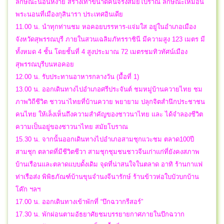
ลักษณะนอนหงาย สร้างเท่าขนาดคนจริงสมัยโบราณ ลักษณะเหมือน
พระนอนที่เมืองกุสินารา ประเทศอินเดีย
11.00 น. นำทุกท่านชม หอคอยบรรหาร-แจ่มใส อยู่ในอำเภอเมือง
จังหวัดสุพรรณบุรี ภายในสวนเฉลิมภัทรราชินี มีความสูง 123 เมตร มี
ทั้งหมด 4 ชั้น โดยชั้นที่ 4 สูงประมาณ 72 เมตรชมทิวทัศน์เมือง
สุพรรณบุรีบนหอคอย
12.00 น. รับประทานอาหารกลางวัน (มื้อที่ 1)
13.00 น. ออกเดินทางไปอำเภอศรีประจันต์ ชมหมู่บ้านควายไทย ชม
ภาพวิถีชีวิต ชาวนาไทยที่บ้านควาย พยายาม ปลุกจิตสำนึกประชาชน
คนไทย ให้เล็งเห็นถึงความสำคัญของชาวนาไทย และ ได้จำลองชีวิต
ความเป็นอยู่ของชาวนาไทย สมัยโบราณ
15.30 น. จากนั้นออกเดินทางไปอำเภอสามชุกแวะชม ตลาด100ปี
สามชุก ตลาดที่มีชีวิตชีวา สามชุกชุมชนชาวจีนเก่าแก่ที่ยังคงสภาพ
บ้านเรือนและตลาดแบบดั้งเดิม จุดที่น่าสนใจในตลาด อาทิ ร้านกาแฟ
ท่าเรือส่ง พิพิธภัณฑ์บ้านขุนจำนงจีนารักษ์ ร้านข้าวห่อใบบัวบกบ้าน
โค๊ก ฯลฯ
17.00 น. ออกเดินทางเข้าพักที่ “บึกฉวากรีสอร์”
17.30 น. พักผ่อนตามอัธยาศัยชมบรรยายกาศภายในบึกฉวาก