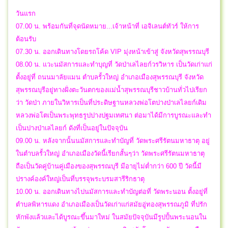
วันแรก
07.00 น. พร้อมกันที่จุดนัดหมาย...เจ้าหน้าที่ เอจิเลนต์ทัวร์ ให้การ
ต้อนรับ
07.30 น. ออกเดินทางโดยรถโค้ด VIP มุ่งหน้าเข้าสู่ จังหวัดสุพรรณบุรี
08.00 น. แวะนมัสการและทำบุญที่ วัดป่าเลไลยก์วรวิหาร เป็นวัดเก่าแก่
ตั้งอยู่ที่ ถนนมาลัยแมน ตำบลรั้วใหญ่ อำเภอเมืองสุพรรณบุรี จังหวัด
สุพรรณบุรีอยู่ทางฝั่งตะวันตกของแม่น้ำสุพรรณบุรีชาวบ้านทั่วไปเรียก
ว่า วัดป่า ภายในวิหารเป็นที่ประดิษฐานหลวงพ่อโตปางป่าเลไลยก์เดิม
หลวงพ่อโตเป็นพระพุทธรูปปางปฐมเทศนา ต่อมาได้มีการบูรณะและทำ
เป็นปางป่าเลไลยก์ ดังที่เป็นอยู่ในปัจจุบัน
09.00 น. หลังจากนั้นนมัสการและทำบัญที่ วัดพระศรีรัตนมหาธาตุ อยู่
ในตำบลรั้วใหญ่ อำเภอเมืองวัดนี้เรียกสั้นๆว่า วัดพระศรีรัตนมหาธาตุ
ถือเป็นวัดคู่บ้านคู่เมืองของสุพรรณบุรี มีอายุไม่ต่ำกว่า 600 ปี วัดนี้มี
ปรางค์องค์ใหญ่เป็นที่บรรจุพระบรมสารีริกธาตุ
10.00 น. ออกเดินทางไปนมัสการและทำบัญต่อที่ วัดพระนอน ตั้งอยู่ที่
ตำบลพิหารแดง อำเภอเมืองเป็นวัดเก่าแก่สมัยอู่ทองสุพรรณภูมิ ที่ปรัก
หักพังแล้วและได้บูรณะขึ้นมาใหม่ ในสมัยปัจจุบันมีรูปปั้นพระนอนใน