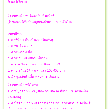
โดยสวัสดิภาพ
อัตราค่าบริการ: ติดต่อกับเจ้าหน้าที่
(โปรแกรมนี้รับเป็นหมู่คณะตั้งแต่ 10 ท่านขึ้นไป)
ราคานี้รวม :
1. ค่าที่พัก 1 คืน (บึงฉวากรีสอร์ท)
2. ค่ารถ โค้ด VIP
3. ค่าอาหาร 4 มื้อ
4. ค่าธรรมเนียมสถานที่ต่าง ๆ
5. ค่าดนตรีคาราโอเกะและกิจกรรมเสริม
6. ค่าประกันอุบัติเหตุ ท่านละ 100,000 บาท
7. มัคคุเทศก์นำเที่ยวตลอดการเดินทาง
อัตราค่าบริการนี้ไม่รวม
1. ภาษีมูลค่าเพิ่ม 7%, และ ภาษีหัก ณ ที่จ่าย 3 % (กรณีเป็น
นิติบุคคล)
2. ค่าใช้จ่ายนอกเหนือจากรายการ เช่น ค่าอาหารและเครื่องดื่ม