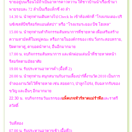
ขายอยู่บนเรือนไม้ถ้าเป็นอาหารคาวหวาน ให้ชาวบ้านนำเรือเข้ามา
พายรอบละ 72 ลำเป็นเรือแท็กซี่ 40 ลำ
14.30 น. นำทุกท่านเดินทางไป Check In เข้าห้องพักที่
"
โรงแรมเดอะปริ
นซ์เซสส์บีชรีสอร์ทแอนด์สปา" หรือ
“โรงแรมระยอง บีช โฮเทล”
15.00 น. นำทุกท่านทำกิจกรรมสันทนาการที่ชายหาด เพื่อเสริมสร้าง
ความสามัคคีในหมู่คณะ หรือภายในองค์กรของ เช่น วิ่งกระสอบทราย,
ปิดตาหาคู่, ตาบอดนำทาง, อื่นอีกมากมาย
17.00 น. จบกิจกรรมสันทนาการ และพักผ่อนเล่นน้ำที่ชายหาดหน้า
รีสอร์ทตามอัธยาศัย
19.00 น. รับประทานอาหารค่ำ (มื้อที่ 2)
20.00 น. นำทุกท่าน สนุกสนานกับงานเลี้ยงปาร์ตี้งานวัด 2010 เป็นการ
จำลองงานวัดไว้ที่ชายหาด เช่น
สอยดาว, ป่าลูกโปร่ง, จับฉลากรับของ
ขวัญ และอื่นๆ อีกมากมาย
22.30 น.
จบกิจกรรมวันแรกของ
แพ็คเกจทัวร์หาดแม่รำพึง
และราตรี
สวัสดิ์
วันที่สอง
07.00 น. รับประทานอาหารเช้า (มื้อที่3)