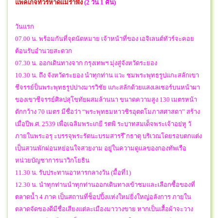
แพ็คเกจทัวร์หาดแม่รำพึง
(2 วัน 1 คืน)
วันแรก
07.00 น. พร้อมกันที่จุดนัดหมาย เจ้าหน้าที่ของ เอจิเลนต์ทัวร์จะคอย
ต้อนรับอำนวยสะดวก
07.30 น. ออกเดินทางจาก กรุงเทพฯ มุ่งสู่จังหวัดระยอง
10.30 น. ถึง จังหวัดระยอง นำทุกท่าน แวะ ชมพระพุทธรูปแกะสลักเขา
ชีจรรย์ป็นพระพุทธรูปปางมารวิชัย แกะสลักด้วยแสงเลเซอร์บนหน้าผา
ของเขาชีจรรย์ศิลปสุโขทัยผสมล้านนา ขนาดความสูง 130 เมตรหน้า
ตักกว้าง 70 เมตร มีชื่อว่า “พระพุทธมหาวชิรอุตตโมภาสศาสดา” สร้าง
เมื่อปีพ.ศ. 2539 เพื่อเฉลิมพระเกยี รตพิ ระบาทสมเด็จพระเจ้าอย่หู วั
ภายในพระอรุ ะบรรจุพระรัตนะบรมสารรี ิกธาตุ บริเวณโดยรอบตกแต่ง
เป็นสวนพักผ่อนหย่อนใจสวยงาม อยู่ในความดูแลของกองทัพเรือ
หน่วยบัญชาการนาวิกโยธิน
11.30 น. รับประทานอาหารกลางวัน (มื้อที่1)
12.30 น. นำทุกท่านนำทุกท่านออกเดินทางเข้าชมและเลือกซื้อของที่
ตลาดน้ำ 4 ภาค เป็นสถานที่ช็อปปิ้งแห่งใหม่ยิ่งใหญ่อลังการ ภายใน
ตลาดจัดของดีมีชื่อเสียงแต่ละเมืองมาวางขาย หากเป็นเสื้อผ้าจะวาง