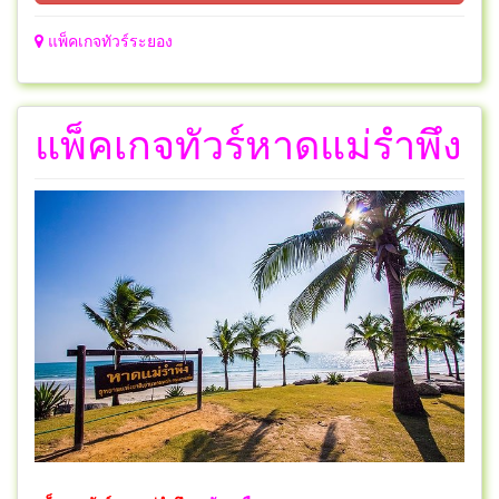
แพ็คเกจทัวร์ระยอง
แพ็คเกจทัวร์หาดแม่รำพึง