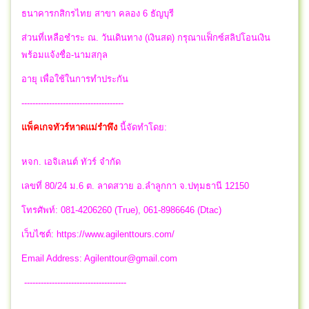
ธนาคารกสิกรไทย สาขา คลอง 6 ธัญบุรี
ส่วนที่เหลือชำระ ณ. วันเดินทาง (เงินสด) กรุณาแฟ็กซ์สลิปโอนเงิน
พร้อมแจ้งชื่อ-นามสกุล
อายุ เพื่อใช้ในการทำประกัน
-------------------------------------
แพ็คเกจทัวร์หาดแม่รำพึง
นี้จัดทำโดย:
หจก. เอจิเลนต์ ทัวร์ จำกัด
เลขที่ 80/24 ม.6 ต. ลาดสวาย อ.ลำลูกกา จ.ปทุมธานี 12150
โทรศัพท์: 081-4206260 (True), 061-8986646 (Dtac)
เว็บไซต์: https://www.agilenttours.com/
Email Address:
Agilenttour@gmail.com
-------------------------------------