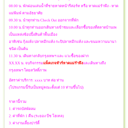
08.00 น. พักผ่อนเล่นน้ำที่ชายหาดหน้ารีสอร์ท หรือ หาดแม่รำพึง - หาด
แม่พิมพ์ ตามอัธยาศัย
09.30 น. นำทุกท่าน Check Out ออกจากที่พัก
10.00 น.นำทุกท่านออกเดินทางเข้าชมและเลือกซื้อของที่ตลาดบ้านเพ
เป็นแหล่งช้อปปิ้งสินค้าพื้นเมือง
อาทิเช่น กุ้งแห้ง ปลาหมึกแห้ง กะปิปลาหมึกแห้ง และขนมหวานนานา
ชนิด เป็นต้น
11.30 น. เดินทางกลับกรุงเทพฯ และ แวะซื้อของฝาก
XX.XX น.
จบกิจกรรม
แพ็คเกจทัวร์หาดแม่รำพึง
และ
เดินทางถึง
กรุงเทพฯ โดยสวัสดิ์ภาพ
อัตราค่าบริการ: xxxx บาท ต่อ ท่าน
(โปรแกรมนี้รับเป็นหมู่คณะตั้งแต่ 10 ท่านขึ้นไป)
ราคานี้รวม
1. ค่ารถบัสพัดลม
2. ค่าที่พัก 1 คืน (ระยอง บีช โฮเทล)
3. ค่างานเลี้ยงปาร์ตี้