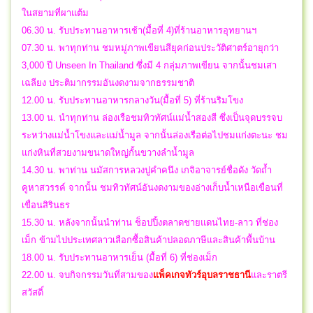
ในสยามที่ผาแต้ม
06.30 น. รับประทานอาหารเช้า(มื้อที่ 4)ที่ร้านอาหารอุทยานฯ
07.30 น. พาทุกท่าน ชมหมู่ภาพเขียนสียุคก่อนประวัติศาตร์อายุกว่า
3,000 ปี Unseen In Thailand ซึ่งมี 4 กลุ่มภาพเขียน จากนั้นชมเสา
เฉลียง ประติมากรรมอันงดงามจากธรรมชาติ
12.00 น. รับประทานอาหารกลางวัน(มื้อที่ 5) ที่ร้านริมโขง
13.00 น. นำทุกท่าน ล่องเรือชมทิวทัศน์แม่น้ำสองสี ซึ่งเป็นจุดบรรจบ
ระหว่างแม่น้ำโขงและแม่น้ำมูล จากนั้นล่องเรือต่อไปชมแก่งตะนะ ชม
แก่งหินที่สวยงามขนาดใหญ่กั้นขวางลำน้ำมูล
14.30 น. พาท่าน นมัสการหลวงปูคำคนึง เกจิอาจารย์ชื่อดัง วัดถ้ำ
คูหาสวรรค์ จากนั้น ชมทิวทัศน์อันงดงามของอ่างเก็บน้ำเหนือเขื่อนที่
เขื่อนสิรินธร
15.30 น. หลังจากนั้นนำท่าน ช็อปปิ้งตลาดชายแดนไทย-ลาว ที่ช่อง
เม็ก ข้ามไปประเทศลาวเลือกซื้อสินค้าปลอดภาษีและสินค้าพื้นบ้าน
18.00 น. รับประทานอาหารเย็น (มื้อที่ 6) ที่ช่องเม็ก
22.00 น.
จบ
กิจกรรมวันที่สามของ
แพ็คเกจทัวร์อุบลราชธานี
และ
ราตรี
สวัสดิ์