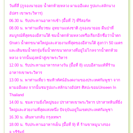
วันที่สี่ (ภูจองนายอย น้ำตกห้วยหลวง ผามออีแดง รูปแกะสลักนาง
อัปสร เขาพระวิหาร)
06.30 น. รับประทานอาหารเช้า (มื้อที่ 7) ที่รีสอร์ท
08.00 น. พาท่านเที่ยวชม อุทยานแห่งชาติ ภูจองนายอย ผืนป่าที่
สมบูรณ์ที่สุดของอีสานใต้ ชมน้ำตกห้วยหลวงหรือเรียกอีกชื่อว่าน้ำตก
บักเตว น้ำตกขนาดใหญ่และสวยงามที่สุดของอีสานใต้ สูงกว่า 50 เมตร
และเดินชมน้ำตกจุ๋มจิ๋มน้ำตกขนาดกลางที่อยู่ไม่ไกลจากน้ำตกห้วย
หลวง จากนั้นมุ่งหน้าสู่เขาพระวิหาร
12.00 น. รับประทานอาหารกลางวัน (มื้อที่ 8) แบบอีสานแท้ที่ร้าน
อาหารเขาพระวิหาร
13.00 น. พาท่านเที่ยว ชมทิวทัศน์อันงดงามของประเทศกัมพูชา จาก
ผามออีแดง จากนั้นชมรูปแกะสลักนางอัปสร ศิลปะขอมUnseen In
Thailand
14.00 น. ชมความยิ่งใหญ่ของ ปราสาทเขาพระวิหาร ปราสาทหินที่ยิ่ง
ใหญ่และสวยงามที่สุดแห่งหนึ่ง ปัจจุบันอยู่ในเขตประเทศกัมพูชา
16.30 น. เดินทางกลับ กรุงเทพฯ
18.00 น. รับประทานอาหารเย็น (มื้อที่ 9) ที่ ร้านขาหมูนางรอง
จ.บุรีรัมย์