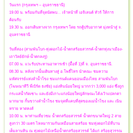
วันแรก (กรุงเทพฯ – อุบลราชธานี)
19.00 น. พร้อมกันที่จุดนัดพบ... เจ้าหน้าที่ เอจิเลนต์ ทัวร์ ให้การ
ต้อนรับ
19.30 น. ออกเดินทางจาก กรุงเทพฯ โดย รถตู้ปรับอากาศ มุ่งหน้าสู่ จ.
อุบลราชธานี
วันที่สอง (สามพันโบก-ทุ่งดอกไม้-น้ำตกสร้อยสวรรค์-น้ำตกทุ่งนาเมือง-
เถาวัลย์ยักษ์-น้ำตกลงรู)
07.00 น. แวะรับประทานอาหารเช้า (มื้อที่ 1)ที่ จ. อุบลราชธานี.
08.30 น. หลังจากนั้นเดินทางสู่ อ.โพธิ์ไทร นำคณะ ชมความ
มหัศจรรย์แห่งลำน้ำโขง ชมแกรนด์แคนยอนเมืองไทย สามพันโบก
(โฆษณาทีวี พี่เบิร์ด ธงชัย) แอ่งหินน้อยใหญ่ มากกว่า 3,000 แอ่ง ซึ่งถูก
กระแสน้ำกัดเซาะ และยังมีเกาะแก่งน้อยใหญ่ลักษณะโค้งเว้าแปลกตา
มากมาย กั้นขวางลำน้ำโขง ชมจุดที่แคบที่สุดของแม่น้ำโขง และ เนิน
ทราย หาดหงส์
10.00 น. พาท่านเที่ยวชม น้ำตกสร้อยสวรรค์ น้ำตกขนาดใหญ่ 2 สาย
สูงกว่า 30 เมตร ไหลมารวมกันเหมือนสายสร้อย ชมทุ่งดอกไม้ที่บาน
เต็มลานหิน ณ ทุ่งดอกไม้เหนือน้ำตกสร้อยสวรรค์ ได้แก่ สร้อยสุวรรณ