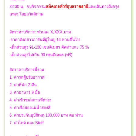
23.30 น.
จบ
กิจกรรม
แพ็คเกจทัวร์อุบลราชธานี
และเดินทาง
ถึงกรุง
เทพๆ โดยสวัสดิภาพ
อัตราค่าบริการ: ท่านละ X,XXX บาท
-ราคาดังกล่าวการันตีผู้ใหญ่ 14 ท่านขึ้นไป
-เด็กส่วนสูง 91-130 เซนติเมตร คิดท่านละ 75 %
-เด็กส่วนสูงไม่เกิน 90 เซนติเมตร (ฟรี)
อัตราค่าบริการนี้รวม
1. ค่ารถตู้ปรับอากาศ
2. ค่าที่พัก 2 คืน
3. ค่าอาหาร 9 มื้อ
4. ค่าเข้าชมสถานที่ต่างๆ
5. ค่าเรือล่องแม่น้ำสองสี
6. ค่าประกันอุบัติเหตุ 100,000 บาท ต่อ ท่าน
7. ค่าไกด์ และ Staff