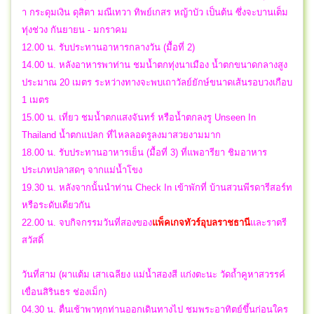
า กระดุมเงิน ดุสิตา มณีเทวา ทิพย์เกสร หญ้าบัว เป็นต้น ซึ่งจะบานเต็ม
ทุ่งช่วง กันยายน - มกราคม
12.00 น. รับประทานอาหารกลางวัน (มื้อที่ 2)
14.00 น. หลังอาหารพาท่าน ชมน้ำตกทุ่งนาเมือง น้ำตกขนาดกลางสูง
ประมาณ 20 เมตร ระหว่างทางจะพบเถาวัลย์ยักษ์ขนาดเส้นรอบวงเกือบ
1 เมตร
15.00 น. เที่ยว ชมน้ำตกแสงจันทร์ หรือน้ำตกลงรู Unseen In
Thailand น้ำตกแปลก ที่ไหลลอดรูลงมาสวยงามมาก
18.00 น. รับประทานอาหารเย็น (มื้อที่ 3) ที่แพอารียา ชิมอาหาร
ประเภทปลาสดๆ จากแม่น้ำโขง
19.30 น. หลังจากนั้นนำท่าน Check In เข้าพักที่ บ้านสวนพีรดารีสอร์ท
หรือระดับเดียวกัน
22.00 น.
จบ
กิจกรรมวันที่สองของ
แพ็คเกจทัวร์อุบลราชธานี
และ
ราตรี
สวัสดิ์
วันที่สาม (ผาแต้ม เสาเฉลียง แม่น้ำสองสี แก่งตะนะ วัดถ้ำคูหาสวรรค์
เขื่อนสิรินธร ช่องเม็ก)
04.30 น. ตื่นเช้าพาทุกท่านออกเดินทางไป ชมพระอาทิตย์ขึ้นก่อนใคร