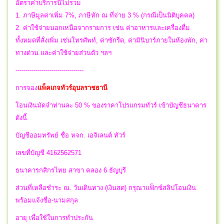
อัตราค่าบริการนี้ไม่รวม
1. ภาษีมูลค่าเพิ่ม 7%, ภาษีหัก ณ ที่จ่าย 3 % (กรณีเป็นนิติบุคคล)
2. ค่าใช้จ่ายนอกเหนือจากรายการ เช่น ค่าอาหารและเครื่องดื่ม
ทั้งหมดที่สั่งเพิ่ม เช่นโทรศัพท์, ค่าซักรีด, ค่ามินิบาร์ภายในห้องพัก, ค่า
ทางด่วน และค่าใช้จ่ายส่วนตัว ฯลฯ
----------------------------------
การจอง
แพ็คเกจทัวร์อุบลราชธานี
โอนเงินมัดจำท่านละ 50 % ของราคาโปรแกรมทัวร์ เข้าบัญชีธนาคาร
ดังนี้
บัญชีออมทรัพย์ ชื่อ หจก. เอจิเลนต์ ทัวร์
เลขที่บัญชี 4162562571
ธนาคารกสิกรไทย สาขา คลอง 6 ธัญบุรี
ส่วนที่เหลือชำระ ณ. วันเดินทาง (เงินสด) กรุณาแฟ็กซ์สลิปโอนเงิน
พร้อมแจ้งชื่อ-นามสกุล
อายุ เพื่อใช้ในการทำประกัน