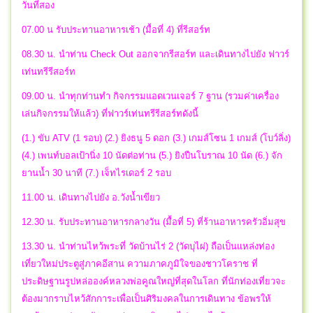
วันที่สอง
07.00 น รับประทานอาหารเช้า (มื้อที่ 4) ที่รีสอร์ท
08.30 น. นำท่าน Check Out ออกจากรีสอร์ท และเดินทางไปยัง ฟาวร์
เท่นทรีรีสอร์ท
09.00 น. นำทุกท่านทำ กิจกรรมแอดเวนเจอร์ 7 ฐาน (รวมค่าเครื่อง
เล่นกิจกรรมให้แล้ว) ที่ฟาวร์เท่นทรีรีสอร์ทดังนี้
(1.) ขับ ATV (1 รอบ) (2.) ยิงธนู 5 ดอก (3.) เกมส์โซน 1 เกมส์ (โบว์ลิ่ง)
(4.) เพนท์บอลเป้านิ่ง 10 นัดต่อท่าน (5.) ยิงปืนโบราณ 10 นัด (6.) จัก
ยานน้ำ 30 นาที (7.) เจ็ทไรเดอร์ 2 รอบ
11.00 น. เดินทางไปยัง อ.วังน้ำเขียว
12.30 น. รับประทานอาหารกลางวัน (มื้อที่ 5) ที่ร้านอาหารครัวอิ่มสุข
13.30 น. นำท่านไหว้พระที่ วัดบ้านไร่ 2 (วัดบุไผ่) ถือเป็นแหล่งท่อง
เที่ยวใหม่ประตูสู่ภาคอีสาน ความภาคภูมิใจของชาวโคราช ที่
ประดิษฐานรูปหล่อองค์หลวงพ่อคูณใหญ่ที่สุดในโลก ที่นักท่องเที่ยวจะ
ต้องมากราบไหว้สักการะเพื่อเป็นศิริมงคลในการเดินทาง ข้อพรให้