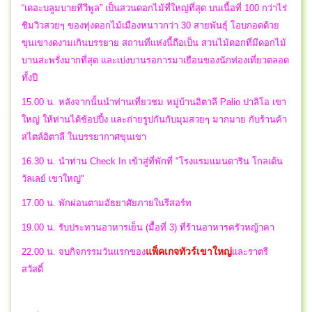
“เดอะบลูมบายทีวีพูล” เป็นสวนดอกไม้ที่ใหญ่ที่สุด บนเนื้อที่ 100 กว่าไร่
ชิมวิวสวยๆ ของทุ่งดอกไม้เมืองหนาวกว่า 30 สายพันธุ์ โอบกอดด้วย
ขุนเขางดงามเกินบรรยาย สถานที่แห่งนี้ถือเป็น สวนไม้ดอกที่มีดอกไม้
บานสะพรั่งมากที่สุด และเบ่งบานรอการมาเยือนของนักท่องเที่ยวตลอด
ทั้งปี
15.00 น. หลังจากนั้นนำท่านเที่ยวชม หมู่บ้านอิตาลี Palio ปาลิโอ เขา
ใหญ่ ให้ท่านได้ช้อปปิ้ง และถ่ายรูปกันกับมุมสวยๆ มากมาย กับร้านค้า
สไตล์อิตาลี ในบรรยากาศขุนเขา
16.30 น. นำท่าน Check In เข้าสู่ที่พักที่ "โรงแรมแมนดาริน โกลเด้น
วัลเลย์ เขาใหญ่"
17.00 น. พักผ่อนตามอัธยาศัยภายในรีสอร์ท
19.00 น. รับประทานอาหารเย็น (มื้อที่ 3) ที่ร้านอาหารครัวหญ้าคา
แพ็คเกจทัวร์เขาใหญ่
22.00 น.
จบกิจกรรมวันแรกของ
และราตรี
สวัสดิ์