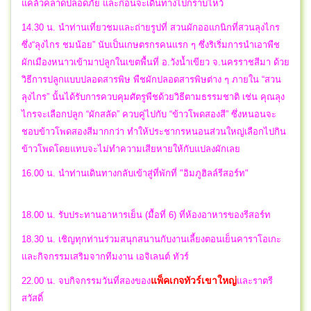
แคล้วคลาดปลอดภัย และก่อนจะเดินทางไปกราบไหว้
14.30 น. นำท่านเที่ยวชมและถ่ายรูปที่ สวนผักออแกนิกที่สวนลุงไกร
ซึ่ง“ลุงไกร ชมน้อย” นับเป็นเกษตรกรคนแรก ๆ ซึ่งริเริ่มการนำเอาพืช
ผักเมืองหนาวเข้ามาปลูกในเขตพื้นที่ อ.วังน้ำเขียว จ.นครราชสีมา ด้วย
วิธีการปลูกแบบปลอดสารพิษ พืชผักปลอดสารพิษต่าง ๆ ภายใน “สวน
ลุงไกร” นั้นได้รับการควบคุมศัตรูพืชด้วยวิธีตามธรรมชาติ เช่น คุณลุง
ไกรจะเลือกปลูก “ผักสลัด” ควบคู่ไปกับ “ข้าวโพดสองสี” ซึ่งหนอนจะ
ชอบข้าวโพดสองสีมากกว่า ทำให้ประชากรหนอนส่วนใหญ่เลือกไปกิน
ข้าวโพดโดยแทบจะไม่ทำความเสียหายให้กับแปลงผักเลย
16.00 น. นำท่านเดินทางกลับเข้าสู่ที่พักที่ "อิมภูฮิลล์รีสอร์ท"
18.00 น. รับประทานอาหารเย็น (มื้อที่ 6) ที่ห้องอาหารของรีสอร์ท
18.30 น. เชิญทุกท่านร่วมสนุกสนานกับงานเลี้ยงตอนเย็นคาราโอเกะ
และกิจกรรมเสริมจากทีมงาน เอจิเลนต์ ทัวร์
แพ็คเกจทัวร์เขาใหญ่
22.00 น.
จบกิจกรรมวันที่สองของ
และราตรี
สวัสดิ์