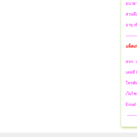
ธนาคา
ส่วนที
อายุ เ
---------
แพ็คเก
หจก. เ
เลขที่
โทรศัพ
เว็บไซ
Email
--------