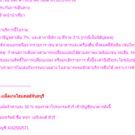
เข้าชม และ ค่ารถเข้าสถานที่ต่างๆในโปรแกรม
าประกันการเดินทาง
เจ้าหน้านำเที่ยว
่าบริการนี้ไม่รวม
ภาษีมูลค่าเพิ่ม 7%, และค่าภาษีหัก ณ ที่จ่าย 3 % (กรณีเป็นนิติบุคคล)
ใช้จ่ายนอกเหนือจากรายการ เช่น ค่าอาหารและเครื่องดื่ม ทั้งหมดที่สั่งเพิ่ม เช่นโทรศ
หตุ: กำหนดการเดินทางสามารถเปลี่ยนแปลงได้ตามสภาพแวดล้อมเช่น รถเสีย, รถต
 ขอสงวนสิทธิ์ในการเปลี่ยนแปลง หรือยกเลิกรายการ ทั้งนี้จะคำนึงถึงประโยชน์แก่
วบางรายการไม่เล่นกิจกรรมบางอย่าง ไม่สามารถขอหักค่าบริการคืนได้ เพราะการช
--------------------------
ง
แพ็คเกจโฮมสเตย์จันทบุรี
นมัดจำท่านละ 50 % ของราคาโปรแกรมทัวร์ เข้าบัญชีธนาคารดังนี้
อมทรัพย์ ชื่อ หจก. เอจิเลนต์ ทัวร์
บัญชี 4162562571