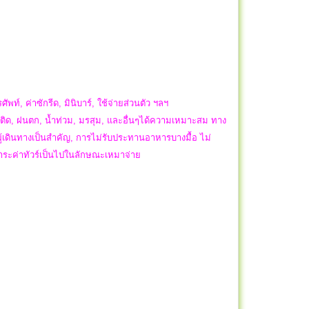
ัพท์, ค่าซักรีด, มินิบาร์, ใช้จ่ายส่วนตัว ฯลฯ
ิด, ฝนตก, น้ำท่วม, มรสุม, และอื่นๆได้ความเหมาะสม ทาง
ผู้เดินทางเป็นสำคัญ, การไม่รับประทานอาหารบางมื้อ ไม่
ำระค่าทัวร์เป็นไปในลักษณะเหมาจ่าย