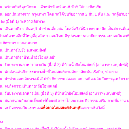
น. พร้อมกันที่จุดนัดพบ...เจ้าหน้าที่ เอจิเลนต์ ทัวร์ ให้การต้อนรับ
น. ออกเดินทางจาก กรุงเทพฯ โดย รถโค้ชปรับอากาศ 2 ชั้น 1 คัน และ รถตู้ปรับอาก
่อง (มื้อที่ 1) ระหว่างเดินทาง
น. เดินทางถึง จ.จันทบุรี นำท่านเที่ยวชม โบสถ์คริสต์นิกายคาทอลิก เป็นสถานที่แห่งน
นโบสถ์คาทอลิกที่ใหญ่ที่สุดในประเทศไทย มีรูปทรงทางสถาปัตยกรรมแบบตะวันตกที่
ิสต์ศาสนา สวยงามมาก
น. เดินทางไปยัง อ.แหลมสิงห์
น. เดินทางถึง "บ้านน้ำอิงโฮมสเตย์"
น. รับประทานอาหารกลางวัน (มื้อที่ 2) ที่บ้านน้ำอิงโฮมสเตย์ (อาหารทะเลบุฟเฟ่ต์
น. พักผ่อนเล่นกิจกรรมทางน้ำที่โฮมสเตย์ตามอัธยาศัยเช่น เรือถีบ, ห่วงยาง
น. นำท่านออกเดินทางเพื่อไปทำ กิจกรรมล่องแพ และเพลิดเพลินกับการดูเหยี่ยว 
 น. จบกิจกรรมเดินทางกลับโฮมสเตย์
น. รับประทานอาหารเย็น (มื้อที่ 3) ที่บ้านน้ำอิงโฮมสเตย์ (อาหารทะเลบุฟเฟ่ต์)
น. สนุกสนานกับงานเลี้ยงปาร์ตี้ดนตรีคาราโอเกะ และ กิจกรรมเสริม จากทีมงาน เอ
 น.
จบกิจกรรมวันแรกของ
แพ็คเกจโฮมสเตย์จันทบุรี
และราตรีสวัสดิ์
สอง