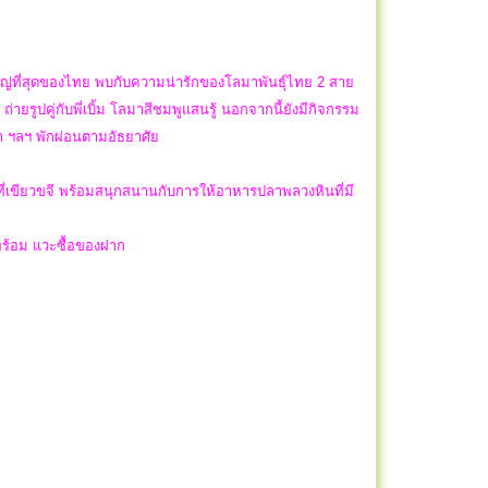
่ใหญ่ที่สุดของไทย พบกับความน่ารักของโลมาพันธุ์ไทย 2 สาย
รูปคู่กับพี่เบิ้ม โลมาสีชมพูแสนรู้ นอกจากนี้ยังมีกิจกรรม
า ฯลฯ พักผ่อนตามอัธยาศัย
ี่เขียวขจี พร้อมสนุกสนานกับการให้อาหารปลาพลวงหินที่มี
พร้อม แวะซื้อของฝาก