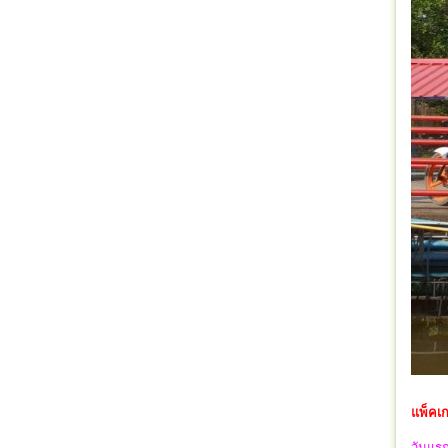
แพ็คเก
วันแร