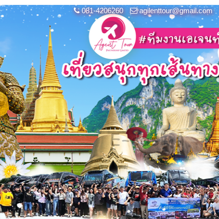
081-4206260
agilenttour@gmail.com