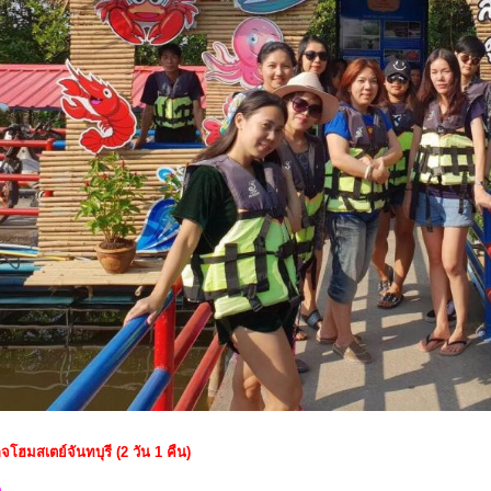
จโฮมสเตย์จันทบุรี (2 วัน 1 คืน)
ก