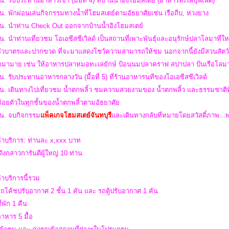
น. รับประทานอาหารเช้า (มื้อที่ 4) ที่บ้านน้ำอิงโฮมสเตย์ (อาหารทะเลบุฟเฟ่ต์)
น. พักผ่อนเล่นกิจกรรมทางน้ำที่โฮมสเตย์ตามอัธยาศัยเช่น เรือถีบ, ห่วงยาง
 น. นำท่าน Check Out ออกจากบ้านน้ำอิงโฮมสเตย์
น. นำท่านเที่ยวชม โอเอซีสซีเวิลด์ เป็นสถานที่เพาะพันธุ์และอนุรักษ์ปลาโลมาที
 หัวบาตรและปากขวด ที่จะมาแสดงโชว์ความสามารถให้ชม นอกจากนี้ยังมีสวนสัตว์ ถ่าย
อีกมามาย เช่น ให้อาหารปลาหมอทะเลยักษ์ ป้อนนมปลาคราฟ สปาปลา ปั่นเรือโลม
น. รับประทานอาหารกลางวัน (มื้อที่ 5) ที่ร้านอาหารนทีของโอเอซีสซีเวิลด์
น. เดินทางไปเที่ยวชม น้ำตกพลิ้ว ชมความสวยงามของ นํ้าตกพลิ้ว และธรรมชาติท
บร้อยตัวในทุกชั้นของนํ้าตกพลิ้วตามอัธยาศัย
 น.
จบ
กิจกรรม
แพ็คเกจโฮมสเตย์จันทบุรี
และ
เดินทางกลับที่หมายโดยสวัสดิ์ภาพ
...
่าบริการ: ท่านละ x,xxx บาท
ังกล่าวการันตีผู้ใหญ่ 10 ท่าน
่าบริการนี้รวม
รถโค้ชปรับอากาศ 2 ชั้น 1 คัน และ รถตู้ปรับอากาศ 1 คัน
ี่พัก 1 คืน
อาหาร 5 มื้อ