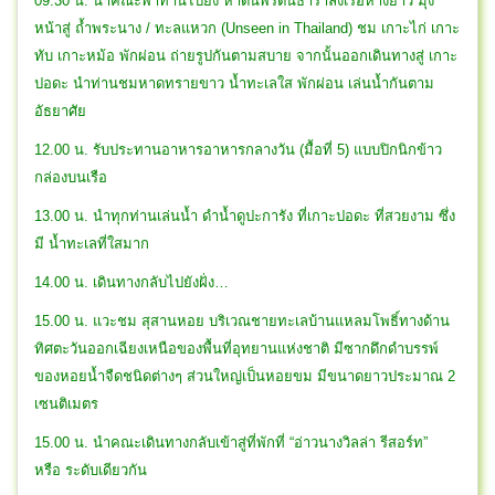
09.30 น. นำคณะพาท่านไปยัง หาดนพรัตน์ธาราลงเรือหางยาว มุ่ง
หน้าสู่ ถ้ำพระนาง / ทะลแหวก (Unseen in Thailand) ชม เกาะไก่ เกาะ
ทับ เกาะหม้อ พักผ่อน ถ่ายรูปกันตามสบาย จากนั้นออกเดินทางสู่ เกาะ
ปอดะ นำท่านชมหาดทรายขาว น้ำทะเลใส พักผ่อน เล่นน้ำกันตาม
อัธยาศัย
12.00 น. รับประทานอาหารอาหารกลางวัน (มื้อที่ 5) แบบปิกนิกข้าว
กล่องบนเรือ
13.00 น. นำทุกท่านเล่นน้ำ ดำน้ำดูปะการัง ที่เกาะปอดะ ที่สวยงาม ซึ่ง
มี น้ำทะเลที่ใสมาก
14.00 น. เดินทางกลับไปยังฝั่ง…
15.00 น. แวะชม สุสานหอย บริเวณชายทะเลบ้านแหลมโพธิ์ทางด้าน
ทิศตะวันออกเฉียงเหนือของพื้นที่อุทยานแห่งชาติ มีซากดึกดำบรรพ์
ของหอยน้ำจืดชนิดต่างๆ ส่วนใหญ่เป็นหอยขม มีขนาดยาวประมาณ 2
เซนติเมตร
15.00 น. นำคณะเดินทางกลับเข้าสู่ที่พักที่ “อ่าวนางวิลล่า รีสอร์ท”
หรือ ระดับเดียวกัน