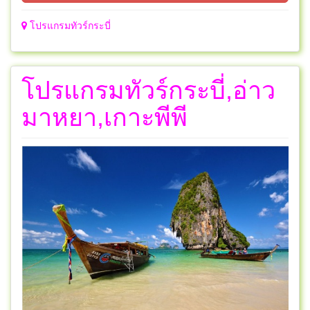
โปรแกรมทัวร์กระบี่
โปรแกรมทัวร์กระบี่,อ่าว
มาหยา,เกาะพีพี