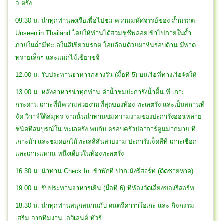
จ.ตรัง
09.30 น. นำทุกท่านลงเรือเพื่อไปชม ความมหัศจรรย์ของ ถ้ำมรกต
Unseen in Thailand โดยให้ท่านได้สวมชูชีพลอยเข้าไปภายในถ้ำ
ภายในถ้ำมีทะเลในสีเขียวมรกต โอบล้อมด้วยผาหินรอบด้าน มีหาด
ทรายเล็กๆ และแมกไม้เขียวขจี
12.00 น. รับประทานอาหารกลางวัน (มื้อที่ 5) บนเรือที่ทางเรือจัดให้
13.00 น. หลังอาหารนำทุกท่าน ดำน้ำชมปะการังน้ำตื้น ที่ เกาะ
กระดาน เกาะที่มีความสวยงามที่สุดของท้อง ทะเลตรัง และเป็นสถานที่
จัด วิวาห์ใต้สมุทร จากนั้นนำท่านชมความงามของปะการังอ่อนหลาย
ชนิดที่สมบูรณ์ใน ทะเลตรัง พบกับ ครอบครัวปลาการ์ตูนมากมาย ที่
เกาะม้า และชมดอกไม้ทะเลสีสันสวยงาม ปะการังเจ็ดสีที่ เกาะเชือก
และเกาะแหวน หนึ่งเดียวในท้องทะลตรัง
16.30 น. นำท่าน Check In เข้าพักที่ ปากเม้งรีสอร์ท (ติดชายหาด)
19.00 น. รับประทานอาหารเย็น (มื้อที่ 6) ที่ห้องจัดเลี้ยงของรีสอร์ท
18.30 น. นำทุกท่านสนุกสนานกับ ดนตรีคาราโอเกะ และ กิจกรรม
เสริม จากทีมงาน เอจิเลนต์ ทัวร์