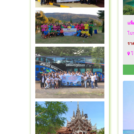
แพ็
โปร
ราค
โ