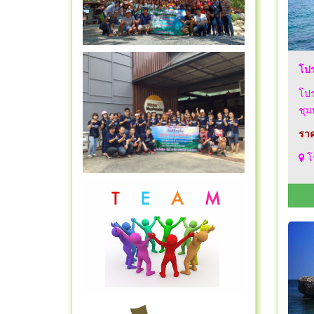
โปร
โปร
ชุม
ราค
โ