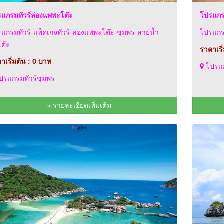
แกรมทัวร์ล่องแพพะโต๊ะ
โปรแกร
แกรมทัวร์-แพ็คเกจทัวร์-ล่องแพพะโต๊ะ-ชุมพร-สายน้ำ
โปรแกรม
ต๊ะ
ราคาเริ
าเริ่มต้น : 0 บาท
โปรแก
ปรแกรมทัวร์ชุมพร
» รายละเอียดเพิ่มเติม