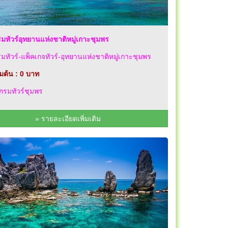
ทัวร์อุทยานแห่งชาติหมู่เกาะชุมพร
ทัวร์-แพ็คเกจทัวร์-อุทยานแห่งชาติหมู่เกาะชุมพร
่มต้น : 0 บาท
รมทัวร์ชุมพร
» รายละเอียดเพิ่มเติม