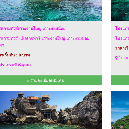
แกรมทัวร์เกาะง่ามใหญ่-เกาะง่ามน้อย
โปรแกรม
แกรมทัวร์-แพ็คเกจทัวร์-เกาะง่ามใหญ่-เกาะง่ามน้อย-
โปรแกรม
พร
ราคาเริ
าเริ่มต้น : 0 บาท
โปรแก
ปรแกรมทัวร์ชุมพร
» รายละเอียดเพิ่มเติม