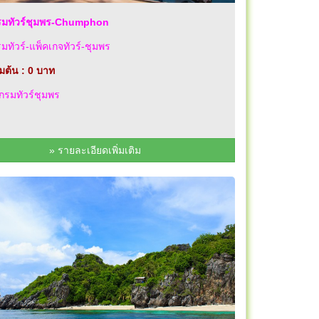
มทัวร์ชุมพร-Chumphon
ทัวร์-แพ็คเกจทัวร์-ชุมพร
่มต้น : 0 บาท
รมทัวร์ชุมพร
» รายละเอียดเพิ่มเติม