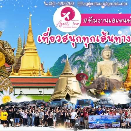
081-4206260
agilenttour@gmail.com