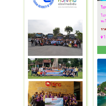
โปร
โปร
พะโ
ราค
โ