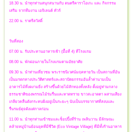
18.30 น. นำทุกท่านสนุกสนานกับ ดนตรีคาราโอเกะ และ กิจกรรม
เสริม จากทีมงาน เอจิเลนต์ ทัวร์
22.00 น. ราตรีสวัสดิ์
วันที่สอง
07.00 น. รับประทานอาหารเช้า (มื้อที่ 4) ที่โรงแรม
08.00 น. พักผ่อนภายในโรงแรมตามอัธยาศัย
09.30 น. นำท่านเที่ยวชม พระราชนิเวศน์มฤคทายวัน เป็นสถานที่อัน
เป็นมรดกทางประวัติศาสตร์และสถาปัตยกรรมอันล้ำค่านามเป็น
อาคารไม้ที่งดงามยิ่ง สร้างขึ้นด้วยไม้สักทองทั้งหลัง ตั้งอยู่ท่ามกลาง
ธรรมชาติของพรรณไม้ร่มรื่นและหาดทราย ขาวสะอาดตา ผสานเสียง
เกลียวคลื่นดังกระทบฝั่งอยู่เป็นระยะๆ นับเป็นบรรยากาศที่สงบและ
รื่นรมย์ดุจดังแต่กาลก่อน
11.00 น. นำทุกท่านเข้าชมและช็อปปิ้งที่ร้าน เพลินวาน มีลักษณะ
คล้ายหมู่บ้านย้อนยุคที่มีชีวิต (Eco Vintage Village) ที่มีทั้งร้านอาหาร