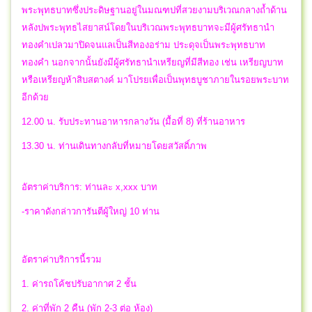
พระพุทธบาทซึ่งประดิษฐานอยู่ในมณฑปที่สวยงามบริเวณกลางถ้ำด้าน
หลังปพระพุทธไสยาสน์โดยในบริเวณพระพุทธบาทจะมีผู้ศรัทธานำ
ทองคำเปลวมาปิดจนแลเป็นสีทองอร่าม ประดุจเป็นพระพุทธบาท
ทองคำ นอกจากนั้นยังมีผู้ศรัทธานำเหรียญที่มีสีทอง เช่น เหรียญบาท
หรือเหรียญห้าสิบสตางค์ มาโปรยเพื่อเป็นพุทธบูชาภายในรอยพระบาท
อีกด้วย
12.00 น. รับประทานอาหารกลางวัน (มื้อที่ 8) ที่ร้านอาหาร
13.30 น. ท่านเดินทางกลับที่หมายโดยสวัสดิ์ภาพ
อัตราค่าบริการ: ท่านละ x,xxx บาท
-ราคาดังกล่าวการันตีผู้ใหญ่ 10 ท่าน
อัตราค่าบริการนี้รวม
1. ค่ารถโค้ชปรับอากาศ 2 ชั้น
2. ค่าที่พัก 2 คืน (พัก 2-3 ต่อ ห้อง)