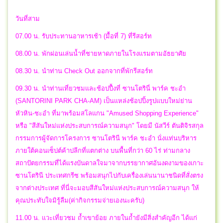
วันที่สาม
07.00 น. รับประทานอาหารเช้า (มื้อที่ 7) ที่รีสอร์ท
08.00 น. พักผ่อนเล่นน้ำที่ชายหาดภายในโรงแรมตามอัธยาศัย
08.30 น. นำท่าน Check Out ออกจากที่พักรีสอร์ท
09.30 น. นำท่านเที่ยวชมและช้อปปื้งที่ ซานโตรินี่ พาร์ค ชะอำ
(SANTORINI PARK CHA-AM) เป็นแหล่งช้อปปิ้งรูปแบบใหม่ย่าน
หัวหิน-ชะอำ ที่มาพร้อมสโลแกน "Amused Shopping Experience"
หรือ "สีสันใหม่แห่งประสบการณ์ความสนุก" โดยมี นัสวีร์ ตันติจิรสกุล
กรรมการผู้จัดการโครงการ ซานโตรินี พาร์ค ชะอำ นั่งแท่นบริหาร
ภายใต้คอนเซ็ปต์ค้าปลีกที่แตกต่าง บนพื้นที่กว่า 60 ไร่ ท่ามกลาง
สถาปัตยกรรมที่ได้แรงบันดาลใจมาจากบรรยากาศอันงดงามของเกาะ
ซานโตรินี ประเทศกรีซ พร้อมสนุกไปกับเครื่องเล่นนานาชนิดที่สั่งตรง
จากต่างประเทศ ที่นี่จะมอบสีสันใหม่แห่งประสบการณ์ความสนุก ให้
คุณประทับใจมิรู้ลืม(ค่ากิจกรรมจ่ายเองนะครับ)
11.00 น. แวะเที่ยวชม ถ้ำเขาย้อย ภายในถ้ำยังมีสิ่งสำคัญอีก ได้แก่