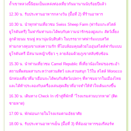
ถ้ำเขาหลวงนี้นิยมเป็นแหล่งท่องเที่ยวกันมานานนับร้อยปีแล้ว
12.30 น. รับประทานอาหารกลางวัน (มื้อที่ 2) ที่ร้านอาหาร
10.30 น. นำทุกท่านเที่ยวชม Swiss Sheep Farm (ฟาร์มแกะสไตล์
ยูโรคันทรี) ในฟาร์มท่านจะได้พบกับความน่ารักของฝูงแกะ สัตว์เลี้ยง
ลูกด้วยนม ขนฟู หนานุ่มนับสิบตัว ในบรรยากาศฟาร์มแบบสวิส
ท่ามกลางหุบเขาแห่งความรัก ที่โอบล้อมคุณด้วยไออุ่นสไตล์ฟาร์มแบบ
ยูโรคันทรี มีสนามหญ้าเขียว ๆ ลายล้อมด้วยภูเขาสลับซับซ้อน
15.30 น. นำท่านเที่ยวชม Camel Republic ที่เที่ยวน้องใหม่ของชะอำ
สถานที่ผสมผสานระหว่างสวนสัตว์ และสวนสนุก ไว้ใน สไตล์ Morocco
นักท่องเที่ยวที่มาเยือนจะได้พบกับสัตว์แปลกๆ ที่หาชมยากในเมืองไทย
และได้ท้าประลองกับเครื่องเล่นสุดเสียวที่อาจทำให้หัวใจเต้นแรงขึ้น
16.30 น. เดินทาง Check In เข้าสู่ที่พักที่ “โรงแรมสวนบวกหาด” (ติด
ชายหาด)
17.00 น. พักผ่อนภายในโรงแรมตามอัธยาศัย
18.00 น. รับประทานอาหารเย็น (มื้อที่ 3) ที่ห้องอาหารของรีสอร์ท