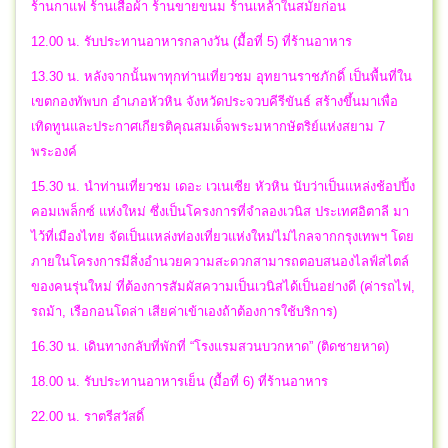
ร้านกาแฟ ร้านเสื้อผ้า ร้านขายขนม ร้านเหล้าในสมัยก่อน
12.00 น. รับประทานอาหารกลางวัน (มื้อที่ 5) ที่ร้านอาหาร
13.30 น. หลังจากนั้นพาทุกท่านเที่ยวชม อุทยานราชภักดิ์ เป็นพื้นที่ใน
เขตกองทัพบก อำเภอหัวหิน จังหวัดประจวบคีรีขันธ์ สร้างขึ้นมาเพื่อ
เทิดทูนและประกาศเกียรติคุณสมเด็จพระมหากษัตริย์แห่งสยาม 7
พระองค์
15.30 น. นำท่านเที่ยวชม เดอะ เวเนเซีย หัวหิน นับว่าเป็นแหล่งช้อปปิ้ง
คอมเพล็กซ์ แห่งใหม่ ซึ่งเป็นโครงการที่จำลองเวนิส ประเทศอิตาลี มา
ไว้ที่เมืองไทย จัดเป็นแหล่งท่องเที่ยวแห่งใหม่ไม่ไกลจากกรุงเทพฯ โดย
ภายในโครงการมีสิ่งอำนวยความสะดวกสามารถตอบสนองไลฟ์สไตล์
ของคนรุ่นใหม่ ที่ต้องการสัมผัสความเป็นเวนิสได้เป็นอย่างดี (ค่ารถไฟ,
รถม้า, เรือกอนโดล่า เสียค่าเข้าเองถ้าต้องการใช้บริการ)
16.30 น. เดินทางกลับที่พักที่ “โรงแรมสวนบวกหาด” (ติดชายหาด)
18.00 น. รับประทานอาหารเย็น (มื้อที่ 6) ที่ร้านอาหาร
22.00 น. ราตรีสวัสดิ์