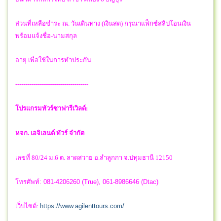
ส่วนที่เหลือชำระ ณ. วันเดินทาง (เงินสด) กรุณาแฟ็กซ์สลิปโอนเงิน
พร้อมแจ้งชื่อ-นามสกุล
อายุ เพื่อใช้ในการทำประกัน
-------------------------------------
โปรแกรมทัวร์
ซาฟารีเวิลด์:
หจก. เอจิเลนต์ ทัวร์ จำกัด
เลขที่ 80/24 ม.6 ต. ลาดสวาย อ.ลำลูกกา จ.ปทุมธานี 12150
โทรศัพท์: 081-4206260 (True), 061-8986646 (Dtac)
เว็บไซต์:
https://www.agilenttours.com/