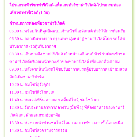
โปรแกรมทัวร์
ซาฟารีเวิลด์-แพ็คเกจทัวร์
ซาฟารีเวิลด์-
โปรแกรม
ท่อง
เที่ยวซาฟารีเวิลด์ (1 วัน)
กำหนดการท่องเที่ยวซาฟารีเวิลด์
06.00 น. พร้อมกันที่จุดนัดพบ...เจ้าหน้าที่ เอจิเลนต์ ทัวร์ ให้การต้อนรับ
06.30 น. ออกเดินทางจาก กรุงเทพฯ มุ่งหน้าสู่ ซาฟารีเวิลด์โดย รถโค้ช
ปรับอากาศ /รถตู้ปรับอากาศ
08.30 น. เดินทางถึง ซาฟารีเวิลด์ เจ้าหน้า เอจิเลนต์ ทัวร์ รับบัตรเข้าชม
ซาฟารีเวิลด์บริเวณหน้าทางเข้าของซาฟารีเวิลด์ เพื่อแลกตั๋วเข้าชม
09.00 น. หลังจากนั้นนั่งรถโค้ชปรับอากาศ /รถตู้ปรับอากาศ เข้าชมสวน
สัตว์เปิดซาฟารีปาร์ค
10.20 น. ชมโชว์อุรังอุตัง
11.00 น. ชมโชว์สิงโตทะเล
11.40 น. ชมเวสเทิร์น คาวบอย สตั้นท์โชว์, ชมโชว์ นก
12.30 น. รับประทานอาหารกลางวัน (มื้อที่ 1) ที่ห้องอาหารของซาฟารี
เวิลด์ และพักผ่อนตามอัธยาศัย
13.30 น. ช่วงบ่ายนำท่านชมโชว์โลมา และวาฬขาวจากขั้วโลกเหนือ
14.30 น. ชมโชว์สงครามจารกรรม