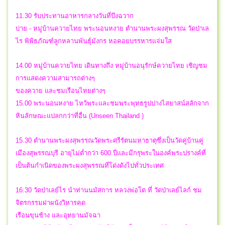
11.30 รับประทานอาหารกลางวันที่บึงฉวาก
บ่าย - หมู่บ้านควายไทย พระนอนหงาย ตำนานพระผงสุพรรณ วัดป่าเล
ไร พิพิธภัณฑ์ลูกหลานพันธุ์มังกร หอคอยบรรหารแจ่มใส
14.00 หมู่บ้านควายไทย เดินทางถึง หมู่บ้านอนุรักษ์ควายไทย เชิญชม
การแสดงความสามารถต่างๆ
ของควาย และชมเรือนไทยต่างๆ
15.00 พระนอนหงาย ไหว้พระและชมพระพุทธรูปปางไสยาสน์สลักจาก
หินลักษณะแปลกกว่าที่อื่น (Unseen Thailand )
15.30 ตำนานพระผงสุพรรณวัดพระศรีรัตนมหาธาตุซึ่งเป็นวัดคู่บ้านคู่
เมืองสุพรรณบุรี อายุไม่ต่ำกว่า 600 ปีและมีกรุพระในองค์พระปรางค์ที่
เป็นต้นกำเนิดของพระผงสุพรรณที่โด่งดังไปทั่วประเทศ
16.30 วัดป่าเลย์ไร นำท่านนมัสการ หลวงพ่อโต ที่ วัดป่าเลย์ไลก์ ชม
จิตรกรรมฝาผนังวิหารคด
เรือนขุนช้าง และอุทยานมัจฉา