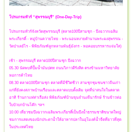
โปรแกรมทัวร์ “สุพรรณบุรี” (One-Day-Trip)
โปรแกรมทัวร์จังหวัดสุพรรณบุรี (ตลาด100ปีสามชุก - บึงฉวากเฉลิม
พระเกียรติ์ - หมู่บ้านควายไทย - พระนอนหงายตำนานพระผงสุพรรณ -
วัดป่าเลย์ไร - พิพิธภัณฑ์ลูกหลานพันธุ์มังกร - หอคอยบรรหารแจ่มใส)
เช้า - สุพรรณบุรี ตลาด100ปีสามชุก บึงฉวาก
05.30 นัดพบที่ปั้มน้ำมันปตท ถนนวิภาวดีรังสิต ตรงข้ามมหาวิทยาลัย
หอการค้าไทย
08.30 ตลาด100ปีสามชุก ตลาดที่มีชีวิตชีวา สามชุกชุมชนชาวจีนเก่า
แก่ที่ยังคงสภาพบ้านเรือนและตลาดแบบดั้งเดิม จุดที่น่าสนใจในตลาด
อาทิ ร้านกาแฟท่าเรือส่ง พิพิธภัณฑ์บ้านขุนจำนงจีนารักษ์ ร้านข้าวห่อ
ใบบัวบกบ้านโค๊ก ฯลฯ
10.00 เที่ยวชมบึงฉวากเฉลิมพระเกียรติ์เป็นบึงน้ำธรรมชาติขนาดใหญ่
ชมการแสดงของนักประดาน้ำให้อาหารปลาในอุโมงค์น้ำจืดที่ยาวที่สุด
ในประเทศไทย