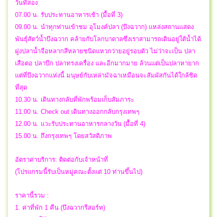
วันที่สอง
07.00 น. รับประทานอาหารเช้า (มื้อที่ 3)
09.00 น. นำทุกท่านเข้าชม อุโมงค์ปลา (บึงฉวาก) แหล่งสถานแสดง
พันธุ์สัตว์น้ำบึงฉวาก คล้ายกับโลกบาดาลซึ่งเราสามารถเดินอยู่ใต้น้ำได้
ฝูงปลาน้ำจือหลากสีหลายชนิดแหวกว่ายอยู่รอบตัว ไม่ว่าจะเป็น ปลา
เสือตอ ปลาบึก ปลาทรงเครื่อง และอีกมากมาย ล้วนแต่เป็นปลาหายาก
แต่ที่บึงฉวากแห่งนี้ มนุษย์กับเหล่ามัจฉาเหมือนจะสัมผัสกันได้ใกล้ชิด
ที่สุด
10.30 น. เดินทางกลับที่พักพร้อมเก็บสัมภาระ
11.00 น. Check out เดินทางออกกลับกรุงเทพๆ
12.00 น. แวะรับประทานอาหารกลางวัน (มื้อที่ 4)
15.00 น. ถึงกรุงเทพๆ โดยสวัสดิภาพ
อัตราค่าบริการ: ติดต่อกับเจ้าหน้าที่
(โปรแกรมนี้รับเป็นหมู่คณะตั้งแต่ 10 ท่านขึ้นไป)
ราคานี้รวม :
1. ค่าที่พัก 1 คืน (บึงฉวากรีสอร์ท)