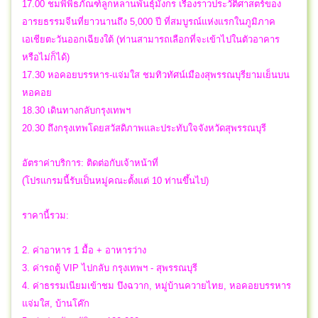
17.00 ชมพิพิธภัณฑ์ลูกหลานพันธุ์มังกร เรื่องราวประวัติศาสตร์ของ
อารยธรรมจีนที่ยาวนานถึง 5,000 ปี ที่สมบูรณ์แห่งแรกในภูมิภาค
เอเชียตะวันออกเฉียงใต้ (ท่านสามารถเลือกที่จะเข้าไปในตัวอาคาร
หรือไม่ก็ได้)
17.30 หอคอยบรรหาร-แจ่มใส ชมทิวทัศน์เมืองสุพรรณบุรียามเย็นบน
หอคอย
18.30 เดินทางกลับกรุงเทพฯ
20.30 ถึงกรุงเทพโดยสวัสดิภาพและประทับใจจังหวัดสุพรรณบุรี
อัตราค่าบริการ: ติดต่อกับเจ้าหน้าที่
(โปรแกรมนี้รับเป็นหมู่คณะตั้งแต่ 10 ท่านขึ้นไป)
ราคานี้รวม:
2. ค่าอาหาร 1 มื้อ + อาหารว่าง
3. ค่ารถตู้ VIP ไปกลับ กรุงเทพฯ - สุพรรณบุรี
4. ค่าธรรมเนียมเข้าชม บึงฉวาก, หมู่บ้านควายไทย, หอคอยบรรหาร
แจ่มใส, บ้านโค๊ก