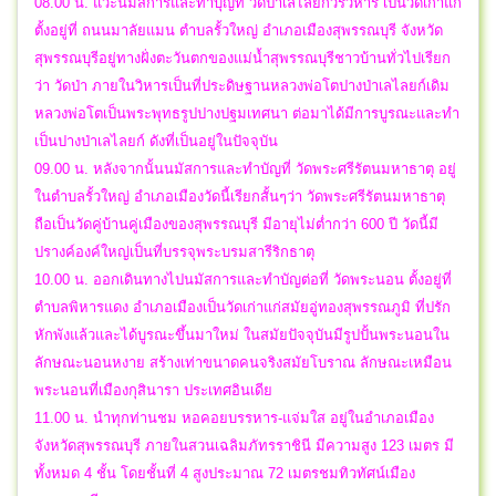
08.00 น. แวะนมัสการและทำบุญที่ วัดป่าเลไลยก์วรวิหาร เป็นวัดเก่าแก่
ตั้งอยู่ที่ ถนนมาลัยแมน ตำบลรั้วใหญ่ อำเภอเมืองสุพรรณบุรี จังหวัด
สุพรรณบุรีอยู่ทางฝั่งตะวันตกของแม่น้ำสุพรรณบุรีชาวบ้านทั่วไปเรียก
ว่า วัดป่า ภายในวิหารเป็นที่ประดิษฐานหลวงพ่อโตปางป่าเลไลยก์เดิม
หลวงพ่อโตเป็นพระพุทธรูปปางปฐมเทศนา ต่อมาได้มีการบูรณะและทำ
เป็นปางป่าเลไลยก์ ดังที่เป็นอยู่ในปัจจุบัน
09.00 น. หลังจากนั้นนมัสการและทำบัญที่ วัดพระศรีรัตนมหาธาตุ อยู่
ในตำบลรั้วใหญ่ อำเภอเมืองวัดนี้เรียกสั้นๆว่า วัดพระศรีรัตนมหาธาตุ
ถือเป็นวัดคู่บ้านคู่เมืองของสุพรรณบุรี มีอายุไม่ต่ำกว่า 600 ปี วัดนี้มี
ปรางค์องค์ใหญ่เป็นที่บรรจุพระบรมสารีริกธาตุ
10.00 น. ออกเดินทางไปนมัสการและทำบัญต่อที่ วัดพระนอน ตั้งอยู่ที่
ตำบลพิหารแดง อำเภอเมืองเป็นวัดเก่าแก่สมัยอู่ทองสุพรรณภูมิ ที่ปรัก
หักพังแล้วและได้บูรณะขึ้นมาใหม่ ในสมัยปัจจุบันมีรูปปั้นพระนอนใน
ลักษณะนอนหงาย สร้างเท่าขนาดคนจริงสมัยโบราณ ลักษณะเหมือน
พระนอนที่เมืองกุสินารา ประเทศอินเดีย
11.00 น. นำทุกท่านชม หอคอยบรรหาร-แจ่มใส อยู่ในอำเภอเมือง
จังหวัดสุพรรณบุรี ภายในสวนเฉลิมภัทรราชินี มีความสูง 123 เมตร มี
ทั้งหมด 4 ชั้น โดยชั้นที่ 4 สูงประมาณ 72 เมตรชมทิวทัศน์เมือง