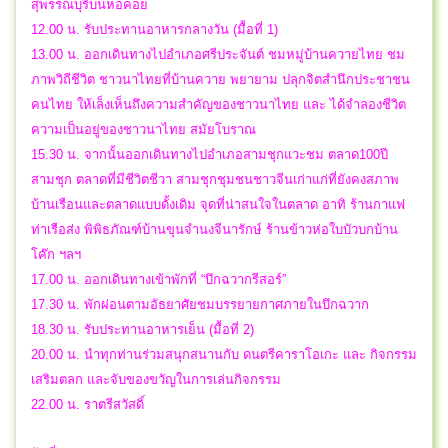
สุพรรณบุรีบนหอคอย
12.00 น. รับประทานอาหารกลางวัน (มื้อที่ 1)
13.00 น. ออกเดินทางไปอำเภอศรีประจันต์ ชมหมู่บ้านควายไทย ชม
ภาพวิถีชีวิต ชาวนาไทยที่บ้านควาย พยายาม ปลุกจิตสำนึกประชาชน
คนไทย ให้เล็งเห็นถึงความสำคัญของชาวนาไทย และ ได้จำลองชีวิต
ความเป็นอยู่ของชาวนาไทย สมัยโบราณ
15.30 น. จากนั้นออกเดินทางไปอำเภอสามชุกแวะชม ตลาด100ปี
สามชุก ตลาดที่มีชีวิตชีวา สามชุกชุมชนชาวจีนเก่าแก่ที่ยังคงสภาพ
บ้านเรือนและตลาดแบบดั้งเดิม จุดที่น่าสนใจในตลาด อาทิ ร้านกาแฟ
ท่าเรือส่ง พิพิธภัณฑ์บ้านขุนจำนงจีนารักษ์ ร้านข้าวห่อใบบัวบกบ้าน
โค๊ก ฯลฯ
17.00 น. ออกเดินทางเข้าพักที่ “บึกฉวากรีสอร์”
17.30 น. พักผ่อนตามอัธยาศัยชมบรรยายกาศภายในบึกฉวาก
18.30 น. รับประทานอาหารเย็น (มื้อที่ 2)
20.00 น. นำทุกท่านร่วมสนุกสนานกับ ดนตรีคาราโอเกะ และ กิจกรรม
เสริมตลก และจับของขวัญในการเล่นกิจกรรม
22.00 น. ราตรีสวัสดิ์