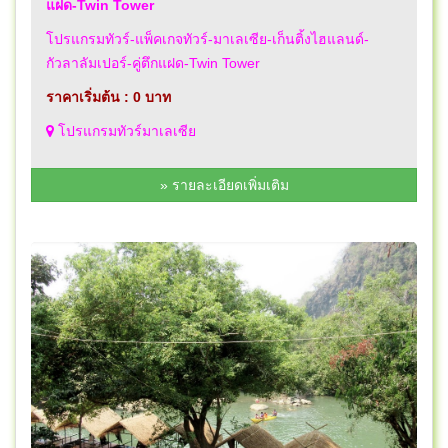
แฝด-Twin Tower
โปรแกรมทัวร์-แพ็คเกจทัวร์-มาเลเซีย-เก็นติ้งไฮแลนด์-
กัวลาลัมเปอร์-คู่ตึกแฝด-Twin Tower
ราคาเริ่มต้น : 0 บาท
โปรแกรมทัวร์มาเลเซีย
» รายละเอียดเพิ่มเติม