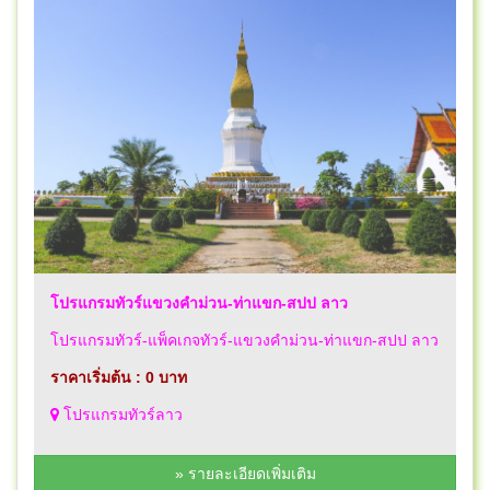
โปรแกรมทัวร์แขวงคำม่วน-ท่าแขก-สปป ลาว
โปรแกรมทัวร์-แพ็คเกจทัวร์-แขวงคำม่วน-ท่าแขก-สปป ลาว
ราคาเริ่มต้น : 0 บาท
โปรแกรมทัวร์ลาว
» รายละเอียดเพิ่มเติม