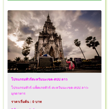
โปรแกรมทัวร์สะหวันนะเขต-สปป ลาว
โปรแกรมทัวร์-แพ็คเกจทัวร์-สะหวันนะเขต-สปป ลาว-
มุกดาหาร
ราคาเริ่มต้น : 0 บาท