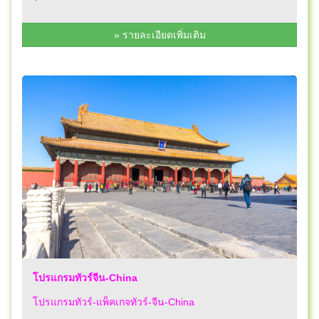
» รายละเอียดเพิ่มเติม
โปรแกรมทัวร์จีน-China
โปรแกรมทัวร์-แพ็คเกจทัวร์-จีน-China