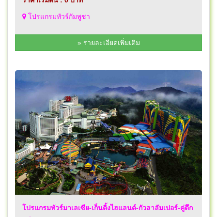
โปรแกรมทัวร์กัมพูชา
» รายละเอียดเพิ่มเติม
โปรแกรมทัวร์มาเลเซีย-เก็นติ้งไฮแลนด์-กัวลาลัมเปอร์-คู่ตึก