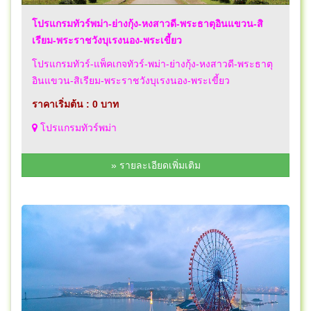
โปรแกรมทัวร์พม่า-ย่างกุ้ง-หงสาวดี-พระธาตุอินแขวน-สิ
เรียม-พระราชวังบุเรงนอง-พระเขี้ยว
โปรแกรมทัวร์-แพ็คเกจทัวร์-พม่า-ย่างกุ้ง-หงสาวดี-พระธาตุ
อินแขวน-สิเรียม-พระราชวังบุเรงนอง-พระเขี้ยว
ราคาเริ่มต้น : 0 บาท
โปรแกรมทัวร์พม่า
» รายละเอียดเพิ่มเติม