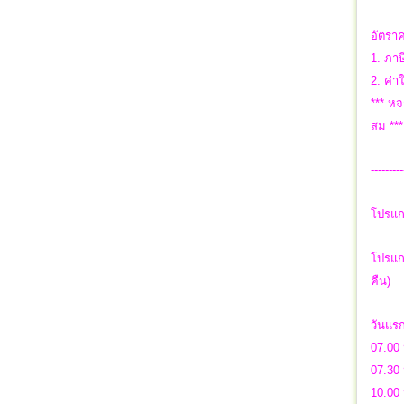
อัตราค
1. ภาษ
2. ค่า
*** ห
สม **
---------
โปรแก
โปรแกร
คืน)
วันแร
07.00 
07.30 
10.00 