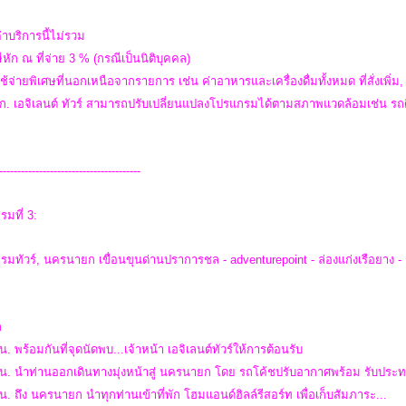
่าบริการนี้ไม่รวม
ีหัก ณ ที่จ่าย 3 % (กรณีเป็นนิติบุคคล)
ใช้จ่ายพิเศษที่นอกเหนือจากรายการ เช่น ค่าอาหารและเครื่องดื่มทั้งหมด ที่สั่งเพิ่ม, 
จก. เอจิเลนต์ ทัวร์ สามารถปรับเปลี่ยนแปลงโปรแกรมได้ตามสภาพแวดล้อมเช่น 
*
---------------------------------------
รมที่ 3:
มทัวร์, นครนายก เขื่อนขุนด่านปราการชล - adventurepoint - ล่องแก่งเรือยาง -
ก
น. พร้อมกันที่จุดนัดพบ...เจ้าหน้า เอจิเลนต์ทัวร์ให้การต้อนรับ
น. นำท่านออกเดินทางมุ่งหน้าสู่ นครนายก โดย รถโค้ชปรับอากาศพร้อม รับประทาน
น. ถึง นครนายก นำทุกท่านเข้าที่พัก โฮมแอนด์ฮิลล์รีสอร์ท เพื่อเก็บสัมภาระ...