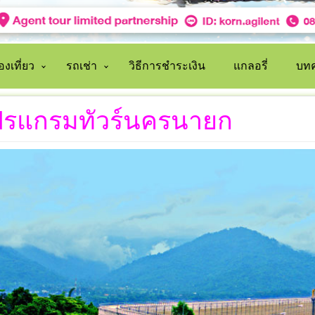
งเที่ยว
รถเช่า
วิธีการชำระเงิน
แกลอรี่
บทค
ปรแกรมทัวร์นครนายก