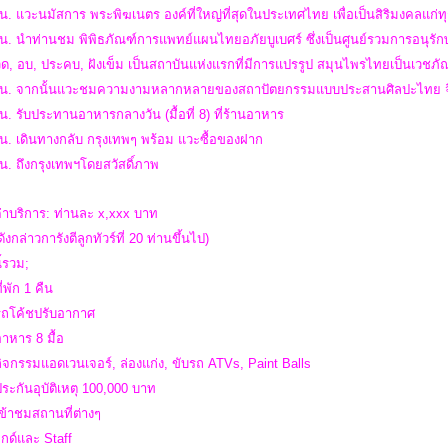
น. แวะนมัสการ พระพิฆเนตร องค์ที่ใหญ่ที่สุดในประเทศไทย เพื่อเป็นสิริมงคลแก่ท
 น. นำท่านชม พิพิธภัณฑ์การแพทย์แผนไทยอภัยบูเบศร์ ซึ่งเป็นศูนย์รวมการอนุ
, อบ, ประคบ, ฝังเข็ม เป็นสถาบันแห่งแรกที่มีการแปรรูป สมุนไพรไทยเป็นเวชภั
 น. จากนั้นแวะชมความงามหลากหลายของสถาปัตยกรรมแบบประสานศิลปะไทย จีนยุโร
น. รับประทานอาหารกลางวัน (มื้อที่ 8) ที่ร้านอาหาร
น. เดินทางกลับ กรุงเทพๆ พร้อม แวะซื้อของฝาก
น. ถึงกรุงเทพฯโดยสวัสดิ์ภาพ
่าบริการ: ท่านละ x,xxx บาท
ังกล่าวการังตีลูกทัวร์ที่ 20 ท่านขึ้นไป)
ี้รวม;
ี่พัก 1 คืน
ารถโค้ชปรับอากาศ
อาหาร 8 มื้อ
กิจกรรมแอดเวนเจอร์, ล่องแก่ง, ขับรถ ATVs, Paint Balls
ประกันอุบัติเหตุ 100,000 บาท
เข้าชมสถานที่ต่างๆ
ไกด์และ Staff