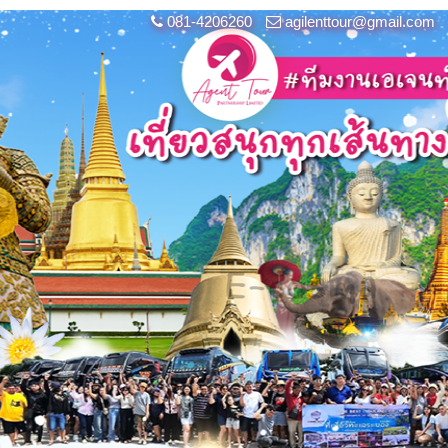
081-4206260
agilenttour@gmail.com