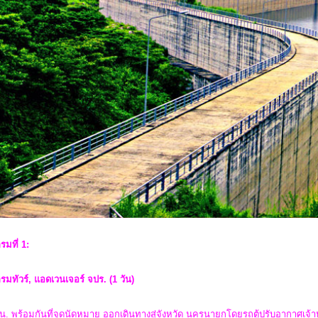
รมที่ 1:
มทัวร์, แอดเวนเจอร์ จปร. (1 วัน)
น. พร้อมกันที่จุดนัดหมาย ออกเดินทางสู่จังหวัด นครนายกโดยรถตู้ปรับอากาศเจ้า