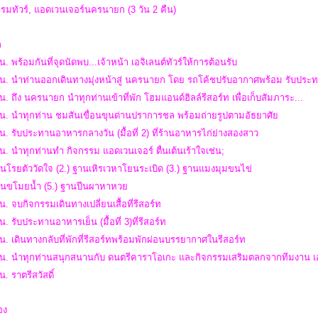
รมทัวร์, แอดเวนเจอร์นครนายก (3 วัน 2 คืน)
ก
น. พร้อมกันที่จุดนัดพบ...เจ้าหน้า เอจิเลนต์ทัวร์ให้การต้อนรับ
น. นำท่านออกเดินทางมุ่งหน้าสู่ นครนายก โดย รถโค้ชปรับอากาศพร้อม รับประทาน
น. ถึง นครนายก นำทุกท่านเข้าที่พัก โฮมแอนด์ฮิลล์รีสอร์ท เพื่อเก็บสัมภาระ...
 น. นำทุกท่าน ชมสันเขื่อนขุนด่านปราการชล พร้อมถ่ายรูปตามอัธยาศัย
น. รับประทานอาหารกลางวัน (มื้อที่ 2) ที่ร้านอาหารไก่ย่างสองสาว
น. นำทุกท่านทำ กิจกรรม แอดเวนเจอร์ ตื่นเต้นเร้าใจเช่น;
านโรยตัววัดใจ (2.) ฐานเหิรเวหาโยนระเบิด (3.) ฐานแมงมุมขนไข่
ฐานขโมยน้ำ (5.) ฐานปีนผาหาหวย
น. จบกิจกรรมเดินทางเปลี่ยนเสื้อที่รีสอร์ท
น. รับประทานอาหารเย็น (มื้อที่ 3)ที่รีสอร์ท
น. เดินทางกลับที่พักที่รีสอร์ทพร้อมพักผ่อนบรรยากาศในรีสอร์ท
 น. นำทุกท่านสนุกสนานกับ ดนตรีคาราโอเกะ และกิจกรรมเสริมตลกจากทีมงาน เอจ
น. ราตรีสวัสดิ์
สอง