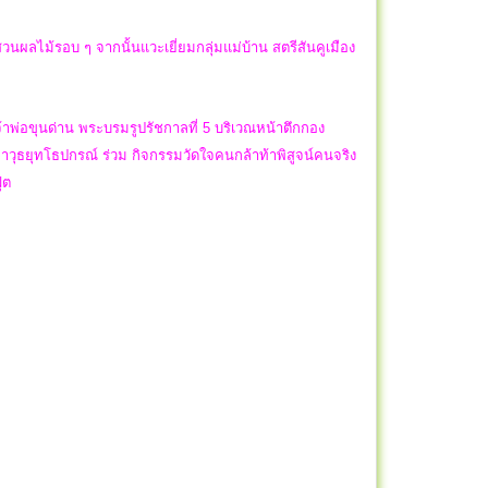
ไม้รอบ ๆ จากนั้นแวะเยี่ยมกลุ่มแม่บ้าน สตรีสันคูเมือง
้าพ่อขุนด่าน พระบรมรูปรัชกาลที่ 5 บริเวณหน้าตึกกอง
,อาวุธยุทโธปกรณ์ ร่วม กิจกรรมวัดใจคนกล้าท้าพิสูจน์คนจริง
ฟุต