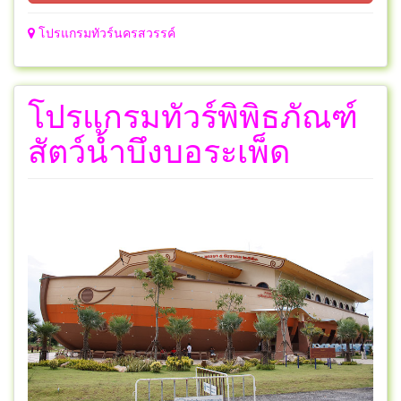
โปรแกรมทัวร์นครสวรรค์
โปรแกรมทัวร์พิพิธภัณฑ์
สัตว์น้ำบึงบอระเพ็ด