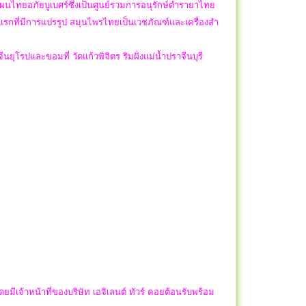
แผนไทยอภัยบูเบศร์ซึ่งเป็นศูนย์รวมการอนุรักษ์ตำรายาไทย
รกที่มีการแปรรูป สมุนไพรไทยเป็นเวชภัณฑ์และเครื่องสำ
ปและขอมที่ วัดแก้วพิจิตร ริมฝั่งแม่น้ำปราจีนบุรี
เจ้าหน้าที่ของบริษัท เอจิเลนต์ ทัวร์ คอยต้อนรับพร้อม