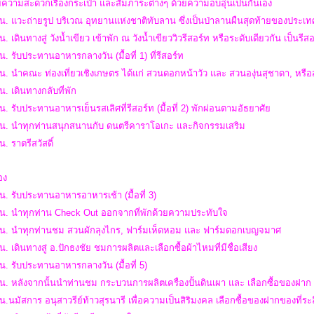
ความสะดวกเรื่องกระเป๋า และสัมภาระต่างๆ ด้วยความอบอุ่นเป็นกันเอง
น. แวะถ่ายรูป บริเวณ อุทยานแห่งชาติทับลาน ซึ่งเป็นป่าลานผืนสุดท้ายของประเ
น. เดินทางสู่ วังน้ำเขียว เข้าพัก ณ วังน้ำเขียววิวรีสอร์ท หรือระดับเดียวกัน เป
น. รับประทานอาหารกลางวัน (มื้อที่ 1) ที่รีสอร์ท
น. นำคณะ ท่องเที่ยวเชิงเกษตร ได้แก่ สวนดอกหน้าวัว และ สวนองุ่นสุชาดา, หร
น. เดินทางกลับที่พัก
น. รับประทานอาหารเย็นรสเลิศที่รีสอร์ท (มื้อที่ 2) พักผ่อนตามอัธยาศัย
 น. นำทุกท่านสนุกสนานกับ ดนตรีคาราโอเกะ และกิจกรรมเสริม
น. ราตรีสวัสดิ์
สอง
น. รับประทานอาหารอาหารเช้า (มื้อที่ 3)
 น. นำทุกท่าน Check Out ออกจากที่พักด้วยความประทับใจ
 น. นำทุกท่านชม สวนผักลุงไกร, ฟาร์มเห็ดหอม และ ฟาร์มดอกเบญจมาศ
น. เดินทางสู่ อ.ปักธงชัย ชมการผลิตและเลือกซื้อผ้าไหมที่มีชื่อเสียง
น. รับประทานอาหารกลางวัน (มื้อที่ 5)
น. หลังจากนั้นนำท่านชม กระบวนการผลิตเครื่องปั้นดินเผา และ เลือกซื้อของฝาก
น.นมัสการ อนุสาวรีย์ท้าวสุรนารี เพื่อความเป็นสิริมงคล เลือกซื้อของฝากของที่ร