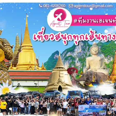
081-4206260
agilenttour@gmail.com