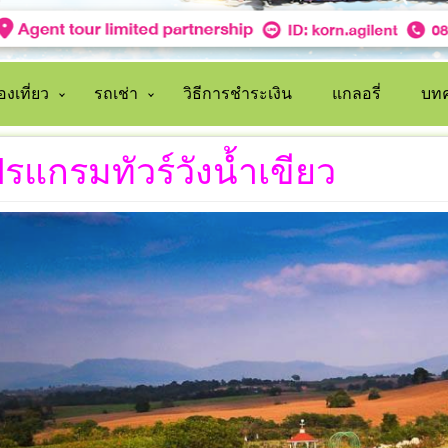
งเที่ยว
รถเช่า
วิธีการชำระเงิน
แกลอรี่
บทค
รแกรมทัวร์วังน้ำเขียว