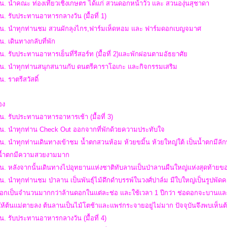
น. นำคณะ ท่องเที่ยวเชิงเกษตร ได้แก่ สวนดอกหน้าวัว และ สวนองุ่นสุชาดา
น. รับประทานอาหารกลางวัน (มื้อที่ 1)
 น. นำทุกท่านชม สวนผักลุงไกร,ฟาร์มเห็ดหอม และ ฟาร์มดอกเบญจมาศ
น. เดินทางกลับที่พัก
น. รับประทานอาหารเย็นที่รีสอร์ท (มื้อที่ 2)และพักผ่อนตามอัธยาศัย
 น. นำทุกท่านสนุกสนานกับ ดนตรีคาราโอเกะ และกิจกรรมเสริม
น. ราตรีสวัสดิ์
สอง
น. รับประทานอาหารอาหารเช้า (มื้อที่ 3)
 น. นำทุกท่าน Check Out ออกจากที่พักด้วยความประทับใจ
น. นำทุกท่านเดินทางเข้าชม น้ำตกสวนห้อม ห้วยขมิ้น ห้วยใหญ่ใต้ เป็นน้ำตกมี
น้ำตกมีความสวยงามมาก
 น. หลังจากนั้นเดินทางไปอุทยานแห่งชาติทับลานเป็นป่าลานผืนใหญ่แห่งสุดท้า
น. นำทุกท่านชม ป่าลาน เป็นพันธุ์ไม้ดึกดำบรรพ์ในวงศ์ปาล์ม มีใบใหญ่เป็นรูปพัดคล้
อกเป็นจำนวนมากกว่าล้านดอกในแต่ละช่อ และใช้เวลา 1 ปีกว่า ช่อดอกจะบานและติ
ห้ต้นแม่ตายลง ต้นลานเป็นไม้โตช้าและแพร่กระจายอยู่ไม่มาก ปัจจุบันจึงพบเห็น
น. รับประทานอาหารกลางวัน (มื้อที่ 4)