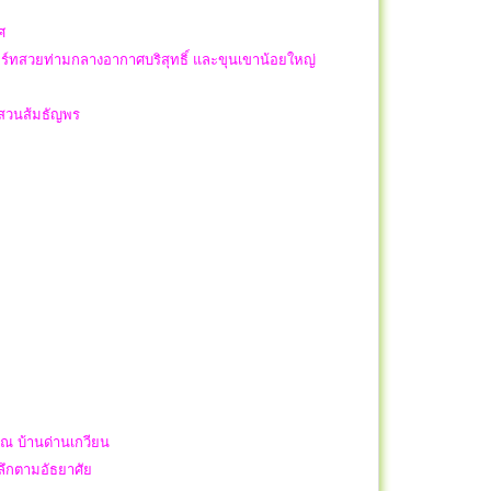
ทศ
็นรีสอร์ทสวยท่ามกลางอากาศบริสุทธิ์ และขุนเขาน้อยใหญ่
ือสวนส้มธัญพร
 ณ บ้านด่านเกวียน
ะลึกตามอัธยาศัย