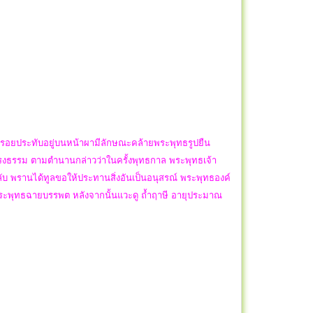
็นรอยประทับอยู่บนหน้าผามีลักษณะคล้ายพระพุทธรูปยืน
จ้าทรงธรรม ตามตำนานกล่าวว่าในครั้งพุทธกาล พระพุทธเจ้า
บ พรานได้ทูลขอให้ประทานสิ่งอันเป็นอนุสรณ์ พระพุทธองค์
าพระพุทธฉายบรรพต หลังจากนั้นแวะดู ถ้ำฤาษี อายุประมาณ