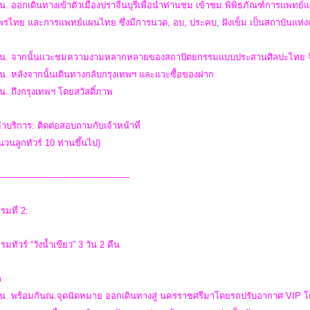
น. ออกเดินทางเข้าตัวเมืองปราจีนบุรีเพื่อนำท่านชม เข้าชม พิพิธภัณฑ์การแพทย์
พรไทย และการแพทย์แผนไทย ซึ่งมีการนวด, อบ, ประคบ, ฝังเข็ม เป็นสถาบันแห่งแ
 น. จากนั้นแวะชมความงามหลากหลายของสถาปัตยกรรมแบบประสานศิลปะไทย จีนยุโร
น. หลังจากนั้นเดินทางกลับกรุงเทพฯ และแวะซื้อของฝาก
น. ถึงกรุงเทพฯ โดยสวัสดิ์ภาพ
่าบริการ: ติดต่อสอบถามกับเจ้าหน้าที่
วนลูกทัวร์ 10 ท่านขึ้นไป)
-----------------------------------------------
รมที่ 2:
มทัวร์ “วังน้ำเขียว” 3 วัน 2 คืน
ก
น. พร้อมกันณ.จุดนัดหมาย ออกเดินทางสู่ นครราชศรีมาโดยรถปรับอากาศ VIP โดยมี