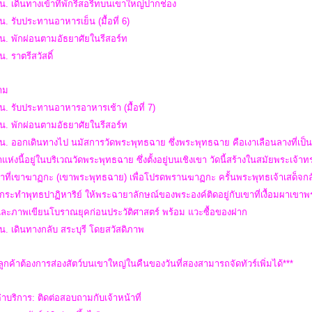
น. เดินทางเข้าที่พักรีสอรีทบนเขาใหญ่ปากช่อง
น. รับประทานอาหารเย็น (มื้อที่ 6)
น. พักผ่อนตามอัธยาศัยในรีสอร์ท
น. ราตรีสวัสดิ์
สาม
น. รับประทานอาหารอาหารเช้า (มื้อที่ 7)
น. พักผ่อนตามอัธยาศัยในรีสอร์ท
น. ออกเดินทางไป นมัสการวัดพระพุทธฉาย ซึ่งพระพุทธฉาย คือเงาเลือนลางที่เป
แห่งนี้อยู่ในบริเวณวัดพระพุทธฉาย ซึ่งตั้งอยู่บนเชิงเขา วัดนี้สร้างในสมัยพระเ
าที่เขาฆาฏกะ (เขาพระพุทธฉาย) เพื่อโปรดพรานฆาฏกะ ครั้นพระพุทธเจ้าเสด็จกลั
กระทำพุทธปาฏิหาริย์ ให้พระฉายาลักษณ์ของพระองค์ติดอยู่กับเขาที่เงื้อมผาเข
 และภาพเขียนโบราณยุคก่อนประวัติศาสตร์ พร้อม แวะซื้อของฝาก
น. เดินทางกลับ สระบุรี โดยสวัสดิภาพ
าลูกค้าต้องการส่องสัตว์บนเขาใหญ่ในคืนของวันที่สองสามารถจัดทัวร์เพิ่มได้***
่าบริการ: ติดต่อสอบถามกับเจ้าหน้าที่