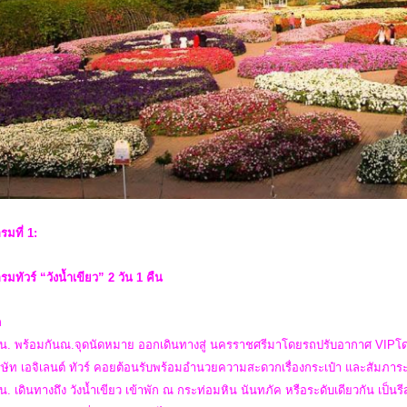
รมที่ 1:
มทัวร์ “วังน้ำเขียว” 2 วัน 1 คืน
ก
น. พร้อมกันณ.จุดนัดหมาย ออกเดินทางสู่ นครราชศรีมาโดยรถปรับอากาศ VIPโดยใช้
ษัท เอจิเลนต์ ทัวร์ คอยต้อนรับพร้อมอำนวยความสะดวกเรื่องกระเป๋า และสัมภาระ
น. เดินทางถึง วังน้ำเขียว เข้าพัก ณ กระท่อมหิน นันทภัค หรือระดับเดียวกัน เป