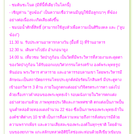
- ชมต้นชะโนด (มีที่นี้ที่เดียวในโลกนี้)
- เชิญท่าน "ลูบฆ้อง" เป็นความเชื่อว่าคนมีบุญใช้มือลูกเบาๆ ที่ฆ้อง
อย่างต่อเนื่องจะเกิดเสียงดังขึ้น
- ชมบ่อน้ำศักดิ์สิทธิ์ (สามารถใช้ลูบหัวเพื่อความเป็นศิริมงคล และ ("ลูบ
ฆ้อง")
11.30 น. รับประทานอาหารกลางวัน (มื้อที่ 1) ที่ร้านอาหาร
12.30 น. เดินทางไปยัง อำเภอนายูง
14.00 น. เที่ยวชม วัดป่าภูก้อน เป็นวัดที่มีพระวิหารที่สวยงามสะดุดตา
ของวัดป่าภูก้อน ได้รับออกแบบวิศวกรรมโครงสร้าง องค์พระพุทธรูป
หินอ่อน พระวิหาร ศาลาราย และอาคารรอบลานเขา โดยพระวิหารมี
ลักษณะเป็นสถาปัตยกรรมไทยประยุกต์สมัยรัตนโกสินทร์ มีประตูทาง
เข้าออกวิหาร 3 ด้าน ภายในถูกตกแต่งอย่างวิจิตรตระการตา แฝงไป
ด้วยเรื่องราวคำสอนของพระพุทธเจ้า รอบผนังภายในวิหารตกแต่ง
อย่างสวยงามด้วย ภาพพุทธประวัติและภาพทศชาติ ตกแต่งเป็นภาพปั้น
นูนต่ำหล่อด้วยทองแดงจำนวน 22 ช่อง ซึ่งเป็นภาพของพระพุทธเจ้าใน
องค์ชาติต่างๆ 10 ชาติ เป็นการสื่อความหมายถึงการสั่งสมบารมีด้วย
ความพรากเพียร และความเสียสละของพระองค์ในทุกๆชาติ โดยด้าน
บนของทุกภาพ แกะสลักบทสวดอิติปิโสช่องละท่อนด้วยสีเขียวเข้มบน