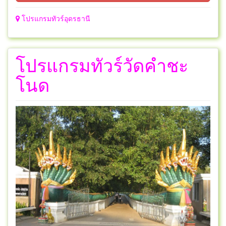
โปรแกรมทัวร์อุดรธานี
โปรแกรมทัวร์วัดคำชะ
โนด