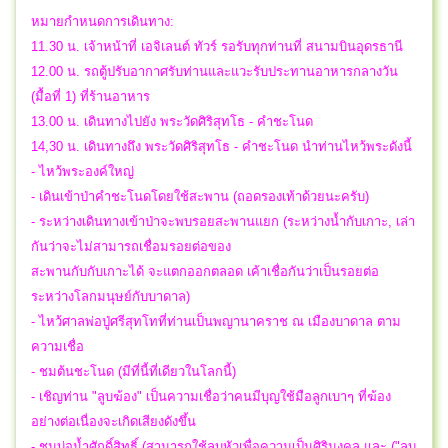
หมายกำหนดการเดินทาง:
11.30 น. เจ้าหน้าที่ เอจิเลนต์ ทัวร์ รอรับทุกท่านที่ สนามบินอุดรธานี
12.00 น. รถตู้ปรับอากาศรับท่านและแวะรับประทานอาหารกลางวัน
(มื้อที่ 1) ที่ร้านอาหาร
13.00 น. เดินทางไปยัง พระวัดศิริสุทโธ - คำชะโนด
14,30 น. เดินทางถึง พระวัดศิริสุทโธ - คำชะโนด นำท่านไหว้พระดังนี้
- ไหว้พระองค์ใหญ่
- เดินเข้าป่าคำชะโนดโดยใช้สะพาน (ถอดรองเท้าด้วยนะครับ)
- ระหว่างเดินทางเข้าป่าจะพบรอยสะพานแยก (ระหว่างน้ำกับเกาะ, เล่า
กันว่าจะไม่สามารถเชื่อมรอยต่อของ
สะพานกับกับเกาะได้ จะแตกออกตลอด เค้าเชื่อกันว่าเป็นรอยต่อ
ระหว่างโลกมนุษย์กับบาดาล)
- ไหว้ศาลพ่อปู่ศรีสุทโทที่ท่านเป็นพญานาคราช ณ เมืองบาดาล ตาม
ความเชื่อ
- ชมต้นชะโนด (มีที่นี้ที่เดียวในโลกนี้)
- เชิญท่าน "ลูบฆ้อง" เป็นความเชื่อว่าคนมีบุญใช้มือลูกเบาๆ ที่ฆ้อง
อย่างต่อเนื่องจะเกิดเสียงดังขึ้น
- ชมบ่อน้ำศักดิ์สิทธิ์ (สามารถใช้ลูบหัวเพื่อความเป็นศิริมงคล และ ("ลูบ