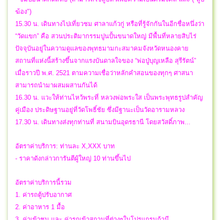
ฆ้อง")
15.30 น. เดินทางไปเที่ยวชม ศาลาแก้วกู่ หรือที่รู้จักกันในอีกชื่อหนึ่งว่า
“วัดแขก” คือ สวนประติมากรรมปูนปั้นขนาดใหญ่ มีพื้นที่หลายสิบไร่
ปัจจุบันอยู่ในความดูแลของพุทธมามกะสมาคมจังหวัดหนองคาย
สถานที่แห่งนี้สร้างขึ้นจากแรงบันดาลใจของ “พ่อปู่บุญเหลือ สุรีรัตน์”
เมื่อราวปี พ.ศ. 2521 ตามความเชื่อว่าหลักคำสอนของทุกๆ ศาสนา
สามารถนำมาผสมผสานกันได้
16.30 น. แวะให้ท่านไหว้พระที่ หลวงพ่อพระใส เป็นพระพุทธรูปสำคัญ
คู่เมือง ประดิษฐานอยู่ที่วัดโพธิ์ชัย ซึ่งมีฐานะเป็นวัดอารามหลวง
17.30 น. เดินทางส่งทุกท่านที่ สนามบินอุดรธานี โดยสวัสดิ์ภาพ...
อัตราค่าบริการ: ท่านละ X,XXX บาท
- ราคาดังกล่าวการันตีผู้ใหญ่ 10 ท่านขึ้นไป
อัตราค่าบริการนี้รวม
1. ค่ารถตู้ปรับอากาศ
2. ค่าอาหาร 1 มื้อ
3. ค่าเข้าชม และ ค่ารถเข้าสถานที่ต่างๆในโปรแกรมถ้ามี