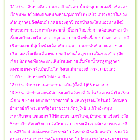
07.20 น. เดินทางถึง อ.กุมภวาปี หลังจากนั้นนำทุกท่านลงเรือเพื่อล่อง
เรือชมทะเลบัวแดงของหนองหานกุมภวาปี ทะเลบัวแดงจะสวยในช่วง
เดือนตุลาคมถึงเดือนมีนาคมของทุกปี ดอกบัวแดงในหนองหานซึ่งมี
จำนวนมากจะงอกงามโผล่จากน้ำขึ้นมา โดยเริ่มจากเดือนตุลาคม บัว
เริ่มแตกใบและเริ่มออกดอกตูมและบานเพิ่มขึ้นเรื่อย ๆ บัวจะออกดอกมี
ปริมาณมากที่สุดในช่วงเดือนธันวาคม – กุมภาพันธ์ และค่อย ๆ ลด
ปริมาณลงในเดือนมีนาคม ดอกบัวส่วนใหญ่จะบานในช่วงเช้าตรู่ถึง
เที่ยง นักท่องเที่ยวจะมองเห็นบัวแดงบานเต็มท้องน้ำสุดลูกหูลูกตา
งดงามอย่างหาที่เปรียบไม่ได้ จึงเป็นที่มาของคำว่าทะเลบัวแดง
11.00 น. เดินทางกลับไปยัง อ.เมือง
12.00 น. รับประทานอาหารกลางวัน (มื้อที่ 1)ที่ร้านอาหาร
13.30 น. นำท่านแวะนมัสการและไหว้พระที่ วัดโพธิสมภรณ์ เริ่มสร้าง
เมื่อ พ.ศ.2499 ตอนปลายราชการที่ 5 แห่งกรุงรัตนโกสินทร์ โดยมหา
อำมาตย์ตรี พระยาศรีสุริยราชวรานุวัตร(โพธิ เนติโพธิ) สมุห
เทศาภิบาลมณฑลอุดร ได้ชักชวนราษฎรในหมู่บ้านหมากแข้งสร้างวัด
ซึ่งชาวบ้านนิยมเรียกว่า วัดใหม่ ต่อมา พระเจ้าวรวงศ์เธอ กรมหลวงชิ
นวรสิริวัฒน์ สมเด็จพระสังฆราชเจ้า วัดราชบพิธสถิตมหาสีมาราม ได้
ทรงประทานนามว่า “วัดโพธิสมภรณ์” ให้เป็นอนุสรณ์แก่พระยาศรีสุริย