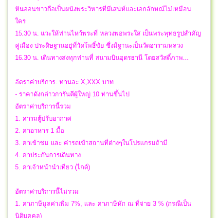
หินอ่อนขาวถือเป็นผนังพระวิหารที่มีเสน่ห์และเอกลักษณ์ไม่เหมือน
ใคร
15.30 น. แวะให้ท่านไหว้พระที่ หลวงพ่อพระใส เป็นพระพุทธรูปสำคัญ
คู่เมือง ประดิษฐานอยู่ที่วัดโพธิ์ชัย ซึ่งมีฐานะเป็นวัดอารามหลวง
16.30 น. เดินทางส่งทุกท่านที่ สนามบินอุดรธานี โดยสวัสดิ์ภาพ...
อัตราค่าบริการ: ท่านละ X,XXX บาท
- ราคาดังกล่าวการันตีผู้ใหญ่ 10 ท่านขึ้นไป
อัตราค่าบริการนี้รวม
1. ค่ารถตู้ปรับอากาศ
2. ค่าอาหาร 1 มื้อ
3. ค่าเข้าชม และ ค่ารถเข้าสถานที่ต่างๆในโปรแกรมถ้ามี
4. ค่าประกันการเดินทาง
5. ค่าเจ้าหน้านำเที่ยว (ไกด์)
อัตราค่าบริการนี้ไม่รวม
1. ค่าภาษีมูลค่าเพิ่ม 7%, และ ค่าภาษีหัก ณ ที่จ่าย 3 % (กรณีเป็น
นิติบุคคล)