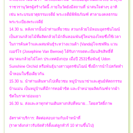
ราชวรานุวัตรผู้สร้างวัดนี้ ภายในวัดยังมีสถานที่ น่าสนใจต่างๆ อาทิ
เช่น พระบรมธาตุธรรมเจดีย์ พระเจดีย์พิพิธภัณฑ์ ศาลามงคลธรรม
พระระเบียงพระเจดีย์
14.30 น. หลังจากนั้นนำท่านเที่ยวชม สวนกล้วยไม้หอมอุดรซันไฌน์
เป็นสวนกล้วยไม้ที่ผลิตกล้วยไม้กลิ่นหอมพันธุ์ใหม่ของไทยซึ่งใช้เวลา
ในการค้นคว้าและผสมพันธุ์ระหว่างแวนด้า (Vanda)โจเซฟฟิน แวน
เบอร์โร (Josephine Van Berrow) ได้รับการจดทะเบียนลิขสิทธิ์ที่
สมาคมกล้วยไม้โลก ประเทศอังกฤษ เมื่อปี 2531ชื่อพันธุ์ Udon
Sunshine Orchid หรือพันธุ์นางสาวอุดรซันไฌน์ ซึ่งมีการนำไปสกัดทำ
น้ำหอมในชื่อเดียวกัน
15.30 น. นำท่านเดินทางไปเที่ยวชม หมู่บ้านนาข่าและศูนย์หัตถกรรม
บ้านเม่น เป็นหมู่บ้านที่มีการทอผ้าขิต และจำหน่ายผลิตภัณฑ์จากผ้า
ขิตในราคาย่อมเยา
16.30 น. ส่งและลาทุกท่านเดินทางกลับที่หมาย...โดยสวัสดิ์ภาพ
อัตราค่าบริการ: ติดต่อสอบถามกับเจ้าหน้าที่
(ราคาดังกล่าวรับจัดทัวร์ตั้งแต่ลูกทัวร์ 10 ท่านขึ้นไป)