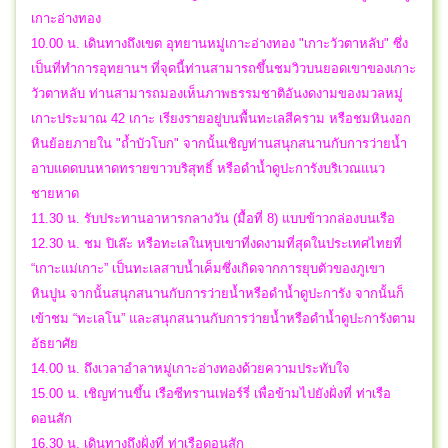
เกาะอ่างทอง
10.00 น. เดินทางถึงเขต อุทยานหมู่เกาะอ่างทอง "เกาะวัวตาหลับ" ซึ่ง
เป็นที่ทำการอุทยานฯ ที่จุดนี้ท่านสามารถขึ้นชมวิวบนยอดเขาของเกาะ
วัวตาหลับ ท่านสามารถมองเห็นภาพธรรมชาติอันงดงามของมวลหมู่
เกาะประมาณ 42 เกาะ เรียงรายอยู่บนพื้นทะเลสีคราม หรือชมหินงอก
หินย้อยภายใน "ถ้ำบัวโบก" จากนั้นเชิญท่านสนุกสนานกับการว่ายน้ำ
อาบแดดบนหาดทรายขาวบริสุทธิ์ หรือดำน้ำดูปะการังบริเวณแนว
ชายหาด
11.30 น. รับประทานอาหารกลางวัน (มื้อที่ 8) แบบข้าวกล่องบนเรือ
12.30 น. ชม ปิเล๊ะ หรือทะเลในหุบเขาที่งดงามที่สุดในประเทศไทยที่
“เกาะแม่เกาะ” เป็นทะเลสาบน้ำเค็มซึ่งเกิดจากการยุบตัวของภูเขา
หินปูน จากนั้นสนุกสนานกับการว่ายน้ำหรือดำน้ำดูปะการัง จากนั้นก็
เข้าชม “ทะเลโน” และสนุกสนานกับการว่ายน้ำหรือดำน้ำดูปะการังตาม
อัธยาศัย
14.00 น. ถึงเวลาอำลาหมู่เกาะอ่างทองด้วยความประทับใจ
15.00 น. เชิญท่านขึ้น เรือซีทรานเฟอร์รี่ เพื่อข้ามไปยังฝั่งที่ ท่าเรือ
ดอนสัก
16.30 น. เดินทางถึงฝั่งที่ ท่าเรือดอนสัก