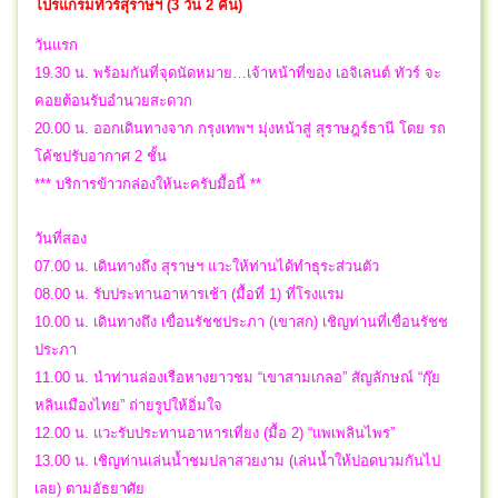
โปรแกรมทัวร์สุราษฯ
(3 วัน 2 คืน)
วันแรก
19.30 น. พร้อมกันที่จุดนัดหมาย…เจ้าหน้าที่ของ เอจิเลนต์ ทัวร์ จะ
คอยต้อนรับอำนวยสะดวก
20.00 น. ออกเดินทางจาก กรุงเทพฯ มุ่งหน้าสู่ สุราษฎร์ธานี โดย รถ
โค้ชปรับอากาศ 2 ชั้น
*** บริการข้าวกล่องให้นะครับมื้อนี้ **
วันที่สอง
07.00 น. เดินทางถึง สุราษฯ แวะให้ท่านได้ทำธุระส่วนตัว
08.00 น. รับประทานอาหารเช้า (มื้อที่ 1) ที่โรงแรม
10.00 น. เดินทางถึง เขื่อนรัชชประภา (เขาสก) เชิญท่านที่เขื่อนรัชช
ประภา
11.00 น. นำท่านล่องเรือหางยาวชม “เขาสามเกลอ” สัญลักษณ์ “กุ๊ย
หลินเมืองไทย” ถ่ายรูปให้อิ่มใจ
12.00 น. แวะรับประทานอาหารเที่ยง (มื้อ 2) “แพเพลินไพร”
13.00 น. เชิญท่านเล่นน้ำชมปลาสวยงาม (เล่นน้ำให้ปอดบวมกันไป
เลย) ตามอัธยาศัย