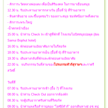
- สักการะวัดหลวงพ่อแดง เพื่อเป็นสิริมงคล ในการมาเยือนสมุย
12.30 น. รับประทานอาหารกลางวัน (มื้อที่ 5) ที่ร้านอาหาร
- หินตาหินยาย และขึ้นจุดชมวิว ของเกาะสมุย ชมทัศนียภาพที่งดงาม
- สักการะพระใหญ่
-น้ำตกหน้าเมือง
15.00 น. นำท่าน Check In เข้าสู่ที่พักที่ โรงแรมไอบิสสมุยบ่อผุด (ibis
Samui Bophut hotel)
16.00 น. พักผ่อนตามอัธยาศัยภายในรีสอร์ท
18.00 น. รับประทานอาหารเย็น (มื้อที่ 6) ที่ร้านอาหาร
19.30 น. เดินทางกลับที่พักและพักผ่อนตามอัธยาศัย
22.00 น.
จบกิจกรรมวันที่สามของ
โปรแกรมทัวร์สุราษฯ
และราตรี
สวัสดิ์
วันที่สี่
07.00 น. รับประทานอาหารเช้า (มื้อ 7) ที่โรงแรม
08.00 น. นำท่าน Check Out ออกจากห้องพัก
08.30 น. รถตู้ปรับอากาศรับท่านที่รีสอร์ท
09.00 น. นำท่านลงเรือสำราญของ “ไฮซ๊ย์ทัวร์” ออกเดินทางสู่ อช.หมู่