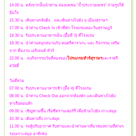
14.00 น. หลังจากนั้นนำท่าน ล่องแพชม “ถ้ำประกายเพชร” ถ่ายรูปให้
อิ่มใจ
15.30 น. เดินทางกลับฝั่ง…และเดินทางไปยัง อ.เมืองสุราษฯ
17.00 น. นําท่าน Check In เข้าที่พัก โรงแรมเดอะวันสุราษฎร์
18.30 น. รับประทานอาหารเย็น (มื้อที่ 3) ที่โรงแรม
18.30 น. นำท่านสนุกสนานกับ ดนตรีคาราเกะ และ กิจกรรม เสริม
จาก ทีมงาน เอจิเลนต์ ทัวร์
22.00 น.
จบกิจกรรมวันที่สองของ
โปรแกรมทัวร์สุราษฯ
และราตรี
สวัสดิ์
วันที่สาม
07.00 น. รับประทานอาหารเช้า (มื้อ 4) ที่โรงแรม
08.00 น. นำท่าน Check Out ออกจากห้องพัก และเดินทางไปยัง
ท่าเรือดอนสัก
09.00 น. เชิญท่านขึ้น เรือซีทรานเฟอร์รี่ เพื่อข้ามไปยัง เกาะสมุย
10.30 น. เดินทางถึง เกาะสมุย
11.00 น. รถตู้ปรับอากาศ รับท่านและนำท่านพาเที่ยวชมสถานที่ต่างๆ
รอบเกาะสมุย อาทิเช่น