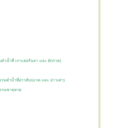
มดำน้ำที่ เกาะตอรินลา และ ผักกาด)
รมดำน้ำที่อ่าวสับปะรด และ อ่าวเต่า)
จกรรมชายหาด