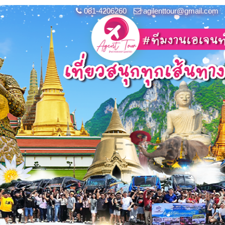
081-4206260
agilenttour@gmail.com