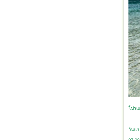
โปรแกร
วันแร