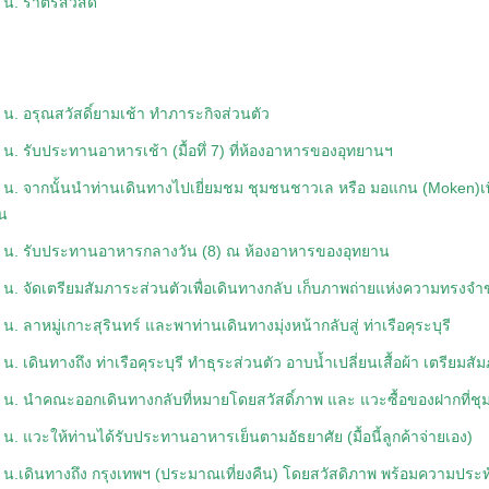
น. ราตรีสวัสดิ์
 น. อรุณสวัสดิ์ยามเช้า ทำภาระกิจส่วนตัว
 น. รับประทานอาหารเช้า (มื้อทึ่ 7) ที่ห้องอาหารของอุทยานฯ
 น. จากนั้นนำท่านเดินทางไปเยี่ยมชม ชุมชนชาวเล หรือ มอแกน (Moken)เพื่อ
กน
 น. รับประทานอาหารกลางวัน (8) ณ ห้องอาหารของอุทยาน
 น. จัดเตรียมสัมภาระส่วนตัวเพื่อเดินทางกลับ เก็บภาพถ่ายแห่งความทรงจำ
น. ลาหมู่เกาะสุรินทร์ และพาท่านเดินทางมุ่งหน้ากลับสู่ ท่าเรือคุระบุรี
น. เดินทางถึง ท่าเรือคุระบุรี ทำธุระส่วนตัว อาบน้ำเปลี่ยนเสื้อผ้า เตรียมส
 น. นำคณะออกเดินทางกลับที่หมายโดยสวัสดิ์ภาพ และ แวะซื้อของฝากที่ชุ
 น. แวะให้ท่านได้รับประทานอาหารเย็นตามอัธยาศัย (มื้อนี้ลูกค้าจ่ายเอง)
 น.เดินทางถึง กรุงเทพฯ (ประมาณเที่ยงคืน) โดยสวัสดิภาพ พร้อมความประทั