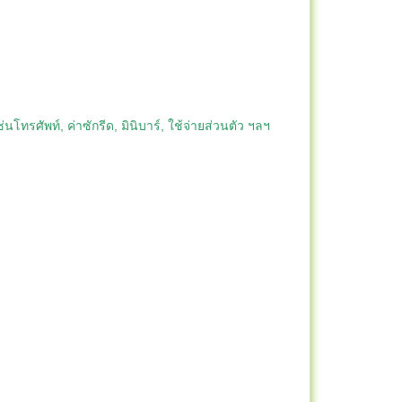
่นโทรศัพท์, ค่าซักรีด, มินิบาร์, ใช้จ่ายส่วนตัว ฯลฯ