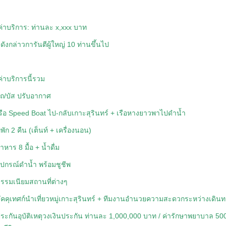
ค่าบริการ: ท่านละ x,xxx บาท
ังกล่าวการันตีผู้ใหญ่ 10 ท่านขึ้นไป
ค่าบริการนี้รวม
รถ/บัส ปรับอากาศ
เรือ Speed Boat ไป-กลับเกาะสุรินทร์ + เรือหางยาวพาไปดำน้ำ
ี่พัก 2 คืน (เต็นท์ + เครื่องนอน)
าหาร 8 มื้อ + น้ำดื่ม
อุปกรณ์ดำน้ำ พร้อมชูชีพ
ธรรมเนียมสถานที่ต่างๆ
มัคคุเทศก์นำเที่ยวหมู่เกาะสุรินทร์ + ทีมงานอำนวยความสะดวกระหว่างเดิน
ประกันอุบัติเหตุวงเงินประกัน ท่านละ 1,000,000 บาท / ค่ารักษาพยาบาล 500,0