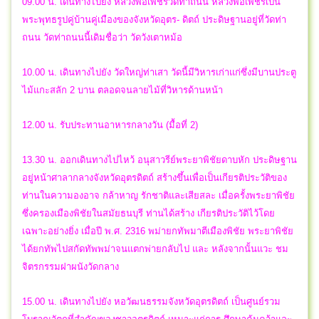
09.00 น. เดินทางไปยัง หลวงพ่อเพชรวัดท่าถนน หลวงพ่อเพชรเป็น
พระพุทธรูปคู่บ้านคู่เมืองของจังหวัดอุตร- ดิตถ์ ประดิษฐานอยู่ที่วัดท่า
ถนน วัดท่าถนนนี้เดิมชื่อว่า วัดวังเตาหม้อ
10.00 น. เดินทางไปยัง วัดใหญ่ท่าเสา วัดนี้มีวิหารเก่าแก่ซึ่งมีบานประตู
ไม้แกะสลัก 2 บาน ตลอดจนลายไม้ที่วิหารด้านหน้า
12.00 น. รับประทานอาหารกลางวัน (มื้อที่ 2)
13.30 น. ออกเดินทางไปไหว้ อนุสาวรีย์พระยาพิชัยดาบหัก ประดิษฐาน
อยู่หน้าศาลากลางจังหวัดอุตรดิตถ์ สร้างขึ้นเพื่อเป็นเกียรติประวัติของ
ท่านในความองอาจ กล้าหาญ รักชาติและเสียสละ เมื่อครั้งพระยาพิชัย
ซึ่งครองเมืองพิชัยในสมัยธนบุรี ท่านได้สร้าง เกียรติประวัติไว้โดย
เฉพาะอย่างยิ่ง เมื่อปี พ.ศ. 2316 พม่ายกทัพมาตีเมืองพิชัย พระยาพิชัย
ได้ยกทัพไปสกัดทัพพม่าจนแตกพ่ายกลับไป และ หลังจากนั้นแวะ ชม
จิตรกรรมฝาผนังวัดกลาง
15.00 น. เดินทางไปยัง หอวัฒนธรรมจังหวัดอุตรดิตถ์ เป็นศูนย์รวม