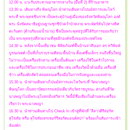
12.00 น. แวะรับประทานอาหารกลางวัน (มื้อที่ 2) ที่ร้านอาหาร
13.30 น. เดินทางถึง พิษณุโลก นำท่านเดินทางไปนมัสการและไหว้
พระที่ พระพุทธชินราช เป็นพระคุ่บ้านคู่เมืองของจังหวัดพิษณุโลก องค์
พระ นั่งขัดสมาธิอยู่บนฐานชุกชีบัวคว่ำบัวหงาย พระพัตร์หันไปทางทิศ
ตะวันตก (ด้านริมแม่น้ำน่าน) ซึ่งเป็นพระพุทธรูปที่ได้รับการยอมรับว่า
เป็น พระพุทธรุปที่สวยงามที่สุดอีกองค์หนึ่งของประเทศไทย
14.30 น. หลังจากนั้นเที่ยวชม พิพิธภัณฑ์พื้นบ้านจ่าสิบเอก ดร.ทวิพิมพ์
บูรณเขตต์ เป็นที่เก็บรวบรวมศิลปะพื้นบ้าน ตั้งแต่ชิ้นเล็กๆ จนถึงชิ้นใหญ่
ไม่ว่าจะเป็นเครื่องจักสาน เครื่องปั้นดินเผา เครื่องใช้ในครัวโบราณ
และเครื่องใช้ในการประกอบอาชีพ เช่น เครื่องวิดน้ำด้วยมือ เครื่องสี
ข้าว เครื่องดักสัตว์ ตลอดจนเครื่องมือในการจับหนูและแมลงสาบ
15.30 น. นำท่านเดินทางไปนมัสการและไหว้พระที่ วัดนางพญา
พิษณุโลก เป็นสถาปัตยกรรมสมัยเดียวกับวัดราชบูรณะ ต่างกันที่วัด
นางพญาไม่มีพระอุโบสถมีแต่วิหาร วัดนี้มีชื่อเสียงในด้านพระเครื่อง
เรียกว่า พระนางพญา
16.30 น. นำท่านเดินทางไป Check In เข้าสู่ที่พักที่ ”ลีลาวดีรีสอร์ท
สุโขทัย หรือ สุโขทัยเทรเชอร์รีสอร์ตแอนด์สปา” พร้อมเก็บสัมภาระเข้า
ห้องพัก