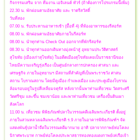
กิจกรรมเสริม จาก ทีมงาน เอจิเลนต์ ทัวร์ (ถ้าต้องการโปรแกรมนี้เพิ่ม)
22.30 น. พักผ่อนตามอัธยาศัย และ ราตรีสวัสดิ์
วันที่สอง
07.00 น. รับประทานอาหารเช้า (มื้อที่ 4) ที่ห้องอาหารของรีสอร์ท
08.00 น. พักผ่อนตามอัธยาศัยภายในรีสอร์ท
08.00 น. นำทุกท่าน Check Out ออกจากที่พักรีสอร์ท
08.30 น. นำทุกท่านออกเดินทางมุ่งหน้าสู่ อุทยานประวัติศาสตร์
สุโขทัย (เมืองเก่าสุโขทัย) ในอดีตเมืองสุโขทัยเคยเป็นราชธานีของ
ไทยมีความเจริญรุ่งเรือง เป็นศูนย์กลางการปกครอง ศาสนา และ
เศรษฐกิจ ภายในอุทยานฯ มีสถานที่สำคัญที่เป็นพระราชวัง ศาสน
สถาน โบราณสถาน โดยมีคูเมือง กำแพงเมือง และประตูเมืองโบราณ
ล้อมรอบอยู่ในรูปสี่เหลี่ยมจตุรัส หลังจากนั้นพาท่านเที่ยวชม วัดสระศรี
วัดศรีชุม และขึ้น ชมเขาน้อย และพาท่านเที่ยวชม เครื่องปั้นดินเผา
สังคโลก
11.00 น. เที่ยวชม พิพิธภัณฑ์ปลาในวรรณคดีเฉลิมพระเกียรติ ตั้งอยู่
ภายในสวนหลวงเฉลิมพระเกียรติ ร.9 ภายในอาคารพิพิธภัณฑ์ฯ จัด
แสดงพันธุ์ปลาน้ำจืดในวรรณคดีมากมาย อาทิ ปลาจากกาพย์ห่อโคลง
นิราศพระบาท กาพย์ห่อโคลงประพาสธารทองทองแดงกาพย์เห่เรือเจ้า