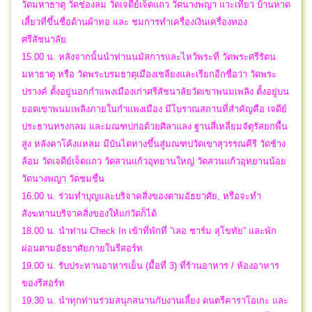
วัดมหาธาตุ วัดช่องลม วัดเจดีย์เจ็ดแถว วัดนางพญา แวะเที่ยว บ้านหาด
เสี้ยวที่ขึ้นชื่อด้านผ้าทอ และ ชมการทำเครื่องเงินเครื่องทอง
ศรีสัชนาลัย
15.00 น. หลังจากนั้นนำท่านนมัสการและไหว้พระที่ วัดพระศรีรัตน
มหาธาตุ หรือ วัดพระบรมธาตุเมืองเชลียงและเรียกอีกชื่อว่า วัดพระ
ปรางค์ ตั้งอยู่นอกกำแพงเมืองเก่าศรีสัชนาลัยวัดเขาพนมเพลิง ตั้งอยู่บน
ยอดเขาพนมเพลิงภายในกำแพงเมือง มีโบราณสถานที่สำคัญคือ เจดีย์
ประธานทรงกลม และมณฑปก่อด้วยศิลาแลง ฐานสี่เหลี่ยมจัตุรัสยกพื้น
สูง หลังคาโค้งแหลม มีบันไดทางขึ้นสู่มณฑปวัดเขาสุวรรณคีรี วัดช้าง
ล้อม วัดเจดีย์เจ็ดแถว วัดสวนแก้วอุทยานใหญ่ วัดสวนแก้วอุทยานน้อย
วัดนางพญา วัดชมชื่น
16.00 น. ร่วมทำบุญและบริจาคสิ่งของตามอัธยาศัย, หรือจะทำ
สังฆทานบริจาคสิ่งของให้แก่วัดก็ได้
18.00 น. นำท่าน Check In เข้าที่พักที่ ”เลอ ชาร์ม สุโขทัย” และพัก
ผ่อนตามอัธยาศัยภายในรีสอร์ท
19.00 น. รับประทานอาหารเย็น (มื้อที่ 3) ที่ร้านอาหาร / ห้องอาหาร
ของรีสอร์ท
19.30 น. นำทุกท่านร่วมสนุกสนานกับงานเลี้ยง ดนตรีคาราโอเกะ และ