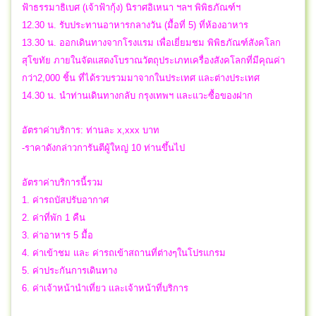
ฟ้าธรรมาธิเบศ (เจ้าฟ้ากุ้ง) นิราศอิเหนา ฯลฯ พิพิธภัณฑ์ฯ
12.30 น. รับประทานอาหารกลางวัน (มื้อที่ 5) ที่ห้องอาหาร
13.30 น. ออกเดินทางจากโรงแรม เพื่อเยี่ยมชม พิพิธภัณฑ์สังคโลก
สุโขทัย ภายในจัดแสดงโบราณวัตถุประเภทเครื่องสังคโลกที่มีคุณค่า
กว่า2,000 ชิ้น ที่ได้รวบรวมมาจากในประเทศ และต่างประเทศ
14.30 น. นำท่านเดินทางกลับ กรุงเทพฯ และแวะซื้อของฝาก
อัตราค่าบริการ: ท่านละ x,xxx บาท
-ราคาดังกล่าวการันตีผู้ใหญ่ 10 ท่านขึ้นไป
อัตราค่าบริการนี้รวม
1. ค่ารถบัสปรับอากาศ
2. ค่าที่พัก 1 คืน
3. ค่าอาหาร 5 มื้อ
4. ค่าเข้าชม และ ค่ารถเข้าสถานที่ต่างๆในโปรแกรม
5. ค่าประกันการเดินทาง
6. ค่าเจ้าหน้านำเที่ยว และเจ้าหน้าที่บริการ