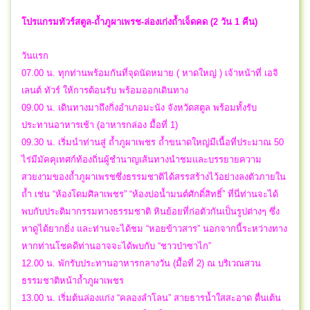
โปรแกรมทัวร์สตูล-ถ้ำภูผาเพรช-ล่องเก่งถ้ำเจ็ดคด (2 วัน 1 คืน)
วันแรก
07.00 น. ทุกท่านพร้อมกันที่จุดนัดหมาย ( หาดใหญ่ ) เจ้าหน้าที่ เอจิ
เลนต์ ทัวร์ ให้การต้อนรับ พร้อมออกเดินทาง
09.00 น. เดินทางมาถึงกิ่งอำเภอมะนัง จังหวัดสตูล พร้อมทั้งรับ
ประทานอาหารเช้า (อาหารกล่อง มื้อที่ 1)
09.30 น. เริ่มนำท่านสู่ ถ้ำภูผาเพชร ถ้ำขนาดใหญ่มีเนื้อที่ประมาณ 50
ไร่มีมัคคุเทศก์ท้องถิ่นผู้ชำนาญเส้นทางนำชมและบรรยายความ
สวยงามของถ้ำภูผาเพรชซึ่งธรรมชาติได้สรรสร้างไว้อย่างลงตัวภายใน
ถ้ำ เช่น “ห้องโดมศิลาเพชร” “ห้องบ่อน้ำมนต์ศักดิ์สิทธิ์” ที่นี่ท่านจะได้
พบกับประติมากรรมทางธรรมชาติ หินย้อยที่ก่อตัวกันเป็นรูปต่างๆ ซึ่ง
หาดูได้ยากยิ่ง และท่านจะได้ชม “หอยข้าวสาร” นอกจากนี้ระหว่างทาง
หากท่านโชคดีท่านอาจจะได้พบกับ “ชาวป่าซาไก”
12.00 น. พักรับประทานอาหารกลางวัน (มื้อที่ 2) ณ บริเวณสวน
ธรรมชาติหน้าถ้ำภูผาเพชร
13.00 น. เริ่มต้นล่องแก่ง “คลองลำโลน” สายธารน้ำใสสะอาด ตื่นเต้น