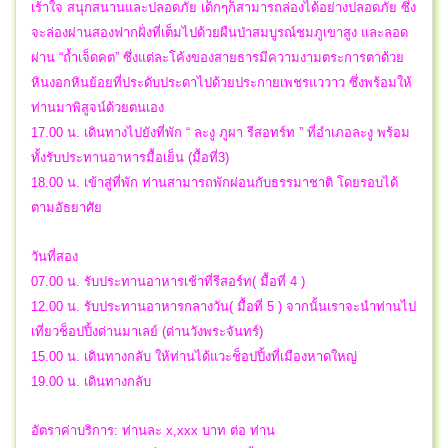
เร้าใจ สนุกสนานและปลอดภัย เด็กๆก็สามารถล่องได้อย่างปลอดภัย ซึ่ง
จะล่องผ่านสองฟากฝั่งที่เต็มไปด้วยผืนป่าสมบูรณ์ชมภูเขาสูง และลอด
ผ่าน “ถ้ำเจ็ดคต” ซึ่งแต่ละโค้งของสายธารมีความงามตระการตาด้วย
หินงอกหินย้อยที่ประดับประดาไปด้วยประกายเพชรแววาว ซึ่งพร้อมให้
ท่านมาพิสูจน์ด้วยตนเอง
17.00 น. เดินทางไปยังที่พัก “ ละงู ภูผา รีสอทร์ท ” ที่อำเภอละงู พร้อม
ทั้งรับประทานอาหารมื้อเย็น (มื้อที่3)
18.00 น. เข้าสู่ที่พัก ท่านสามารถพักผ่อนกับธรรมาชาติ โดยรอบได้
ตามอัธยาศัย
วันที่สอง
07.00 น. รับประทานอาหารเช้าที่รีสอร์ท( มื้อที่ 4 )
12.00 น. รับประทานอาหารกลางวัน( มื้อที่ 5 ) จากนั้นเราจะนำท่านไป
เที่ยวช็อปปิ้งด่านมาเลย์ (ด่านวังพระจันทร์)
15.00 น. เดินทางกลับ ให้ท่านได้แวะช็อปปิ้งที่เมืองหาดใหญ่
19.00 น. เดินทางกลับ
อัตราค่าบริการ: ท่านละ x,xxx บาท ต่อ ท่าน