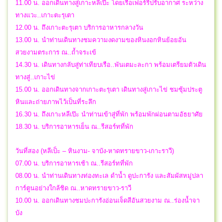
11.00 น. ออกเดินทางสู่เกาะหลีเป๊ะ โดยเรือเฟอร์รี่ปรับอากาศ ระหว่าง
ทางแวะ..เกาะตะรุเตา
12.00 น. ถึงเกาะตะรุเตา บริการอาหารกลางวัน
13.00 น. นำท่านเดินทางชมความงดงามของหินงอกหินย้อยอัน
สวยงามตระการ ณ..ถ้ำจระเข้
14.30 น. เดินทางกลับสู่ท่าเทียบเรือ..พันเตมะละกา พร้อมเตรียมตัวเดิน
ทางสู่..เกาะไข่
15.00 น. ออกเดินทางจากเกาะตะรุเตา เดินทางสู่เกาะไข่ ชมซุ้มประตู
หินและถ่ายภาพไว้เป็นที่ระลึก
16.30 น. ถึงเกาะหลีเป๊ะ นำท่านเข้าสู่ที่พัก พร้อมพักผ่อนตามอัธยาศัย
18.30 น. บริการอาหารเย็น ณ..รีสอร์ทที่พัก
วันที่สอง (หลีเป็ะ – หินงาม- จาบัง-หาดทรายขาว-เกาะราวี)
07.00 น. บริการอาหารเช้า ณ..รีสอร์ทที่พัก
08.00 น. นำท่านเดินทางท่องทะเล ดำน้ำ ดูปะการัง และสัมผัสหมู่ปลา
การ์ตูนอย่างใกล้ชิด ณ..หาดทรายขาว-ราวี
10.00 น. ออกเดินทางชมปะการังอ่อนเจ็ดสีอันสวยงาม ณ..ร่องน้ำจา
บัง