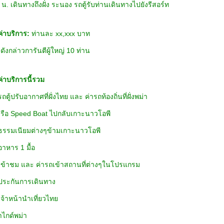
 น. เดินทางถึงฝั่ง ระนอง รถตู้รับท่านเดินทางไปยังรีสอร์ท
ค่าบริการ:
ท่านละ xx,xxx บาท
ังกล่าวการันตีผู้ใหญ่ 10 ท่าน
ค่าบริการนี้รวม
รถตู้ปรับอากาศที่ฝั่งไทย และ ค่ารถท้องถิ่นที่ฝั่งพม่า
าเรือ Speed Boat ไปกลับเกาะนาวโอพี
าธรรมเนียมต่างๆข้ามเกาะนาวโอพี
อาหาร 1 มื้อ
าเข้าชม และ ค่ารถเข้าสถานที่ต่างๆในโปรแกรม
าประกันการเดินทาง
เจ้าหน้านำเที่ยวไทย
าไกด์พม่า