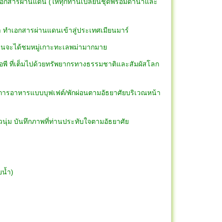
ทำเอกสารผ่านแดน (ให้ทุกท่านเปลี่ยนชุดพร้อมดำน้ำและ
่า ทำเอกสารผ่านแดนเข้าสู่ประเทศเมียนมาร์
ทางท่านจะได้ชมหมู่เกาะทะเลพม่ามากมาย
พี ที่เต็มไปด้วยทรัพยากรทางธรรมชาติและสัมผัสโลก
ิการอาหารแบบบุฟเฟต์/พักผ่อนตามอัธยาศัยบริเวณหน้า
ขาวนุ่ม บันทึกภาพที่ท่านประทับใจตามอัธยาศัย
ายน้ำ)