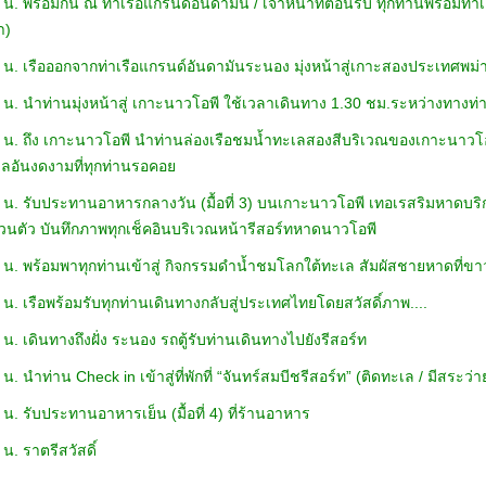
 น. พร้อมกัน ณ ท่าเรือแกรนด์อันดามัน / เจ้าหน้าที่ต้อนรับ ทุกท่านพร้อม
ล่นน้ำ)
 น. เรือออกจากท่าเรือแกรนด์อันดามันระนอง มุ่งหน้าสู่เกาะสองประเทศพม
 น. นำท่านมุ่งหน้าสู่ เกาะนาวโอพี ใช้เวลาเดินทาง 1.30 ชม.ระหว่าง
 น. ถึง เกาะนาวโอพี นำท่านล่องเรือชมน้ำทะเลสองสีบริเวณของเกาะนาวโอ
้ทะเลอันงดงามที่ทุกท่านรอคอย
 น. รับประทานอาหารกลางวัน (มื้อที่ 3) บนเกาะนาวโอพี เทอเรสริมหาดบร
วนตัว บันทึกภาพทุกเช็คอินบริเวณหน้ารีสอร์ทหาดนาวโอพี
 น. พร้อมพาทุกท่านเข้าสู่ กิจกรรมดำน้ำชมโลกใต้ทะเล สัมผัสชายหาดที่
 น. เรือพร้อมรับทุกท่านเดินทางกลับสู่ประเทศไทยโดยสวัสดิ์ภาพ....
 น. เดินทางถึงฝั่ง ระนอง รถตู้รับท่านเดินทางไปยังรีสอร์ท
น. นำท่าน Check in เข้าสู่ที่พักที่ “จันทร์สมบีชรีสอร์ท” (ติดทะเล / มีสระว่
 น. รับประทานอาหารเย็น (มื้อที่ 4) ที่ร้านอาหาร
น. ราตรีสวัสดิ์