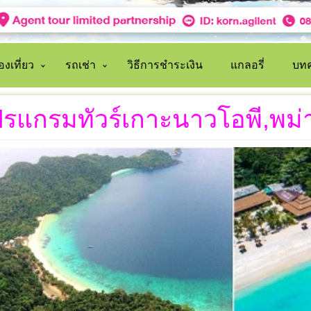
งเที่ยว
รถเช่า
วิธีการชำระเงิน
แกลอรี่
บทค
รแกรมทัวร์เกาะนาวโอพี,พม่า