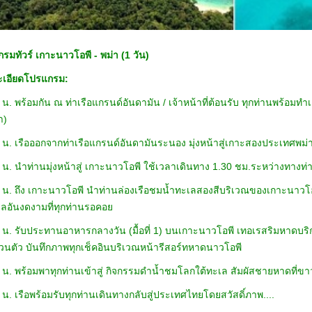
รมทัวร์ เกาะนาวโอพี - พม่า (1 วัน)
เอียดโปรแกรม:
 น. พร้อมกัน ณ ท่าเรือแกรนด์อันดามัน / เจ้าหน้าที่ต้อนรับ ทุกท่านพร้อม
ล่นน้ำ)
 น. เรือออกจากท่าเรือแกรนด์อันดามันระนอง มุ่งหน้าสู่เกาะสองประเทศพม
 น. นำท่านมุ่งหน้าสู่ เกาะนาวโอพี ใช้เวลาเดินทาง 1.30 ชม.ระหว่าง
 น. ถึง เกาะนาวโอพี นำท่านล่องเรือชมน้ำทะเลสองสีบริเวณของเกาะนาวโอ
้ทะเลอันงดงามที่ทุกท่านรอคอย
 น. รับประทานอาหารกลางวัน (มื้อที่ 1) บนเกาะนาวโอพี เทอเรสริมหาดบร
วนตัว บันทึกภาพทุกเช็คอินบริเวณหน้ารีสอร์ทหาดนาวโอพี
 น. พร้อมพาทุกท่านเข้าสู่ กิจกรรมดำน้ำชมโลกใต้ทะเล สัมผัสชายหาดที่
 น. เรือพร้อมรับทุกท่านเดินทางกลับสู่ประเทศไทยโดยสวัสดิ์ภาพ....