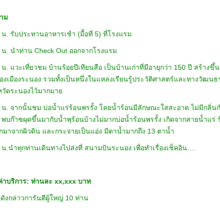
สาม
น. รับประทานอาหารเช้า (มื้อที่ 5) ที่โรงแรม
 น. นำท่าน Check Out ออกจากโรงแรม
น. แวะเที่ยวชม บ้านร้อยปีเทียนสือ เป็นบ้านเก่าที่มีอายุกว่า 150 ปี สร้างขึ้นตั
ของเมืองระนอง รวมทั้งเป็นหนึ่งในแหล่งเรียนรู้ประวัติศาสตร์และทางวัฒนธรร
จังหวัดระนองไว้มากมาย
 น. จากนั้นชม บ่อน้ำแร่ร้อนพรรั้ง โดยน้ำร้อนมีลักษณะใสสะอาด ไม่มีกลิ่
น พบก๊าซผุดขึ้นมากับน้ำพุร้อนบ้างไม่มากบ่อน้ำร้อนพรรั้ง เกิดจากสายน้ำแร
อกมาจากผิวดิน และกระจายเป็นแอ่ง มีตาน้ำมากถึง 13 ตาน้ำ
 น.นำทุกท่านเดินทางไปส่งที่ สนามบินระนอง เพื่อทำเรื่องเช็คอิน….
ค่าบริการ: ท่านละ xx,xxx บาท
ังกล่าวการันตีผู้ใหญ่ 10 ท่าน