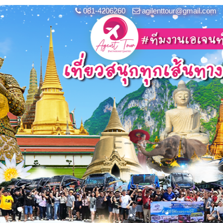
081-4206260
agilenttour@gmail.com