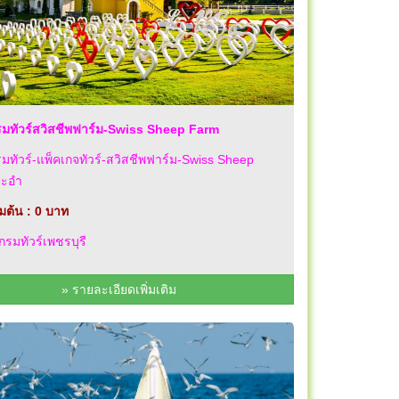
มทัวร์สวิสชีพฟาร์ม-Swiss Sheep Farm
ทัวร์-แพ็คเกจทัวร์-สวิสชีพฟาร์ม-Swiss Sheep
ชะอำ
่มต้น : 0 บาท
รมทัวร์เพชรบุรี
» รายละเอียดเพิ่มเติม