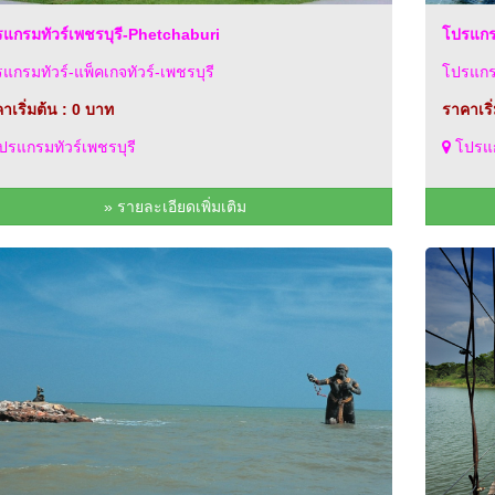
แกรมทัวร์เพชรบุรี-Phetchaburi
โปรแกร
แกรมทัวร์-แพ็คเกจทัวร์-เพชรบุรี
โปรแกรม
าเริ่มต้น : 0 บาท
ราคาเริ
รแกรมทัวร์เพชรบุรี
โปรแก
» รายละเอียดเพิ่มเติม