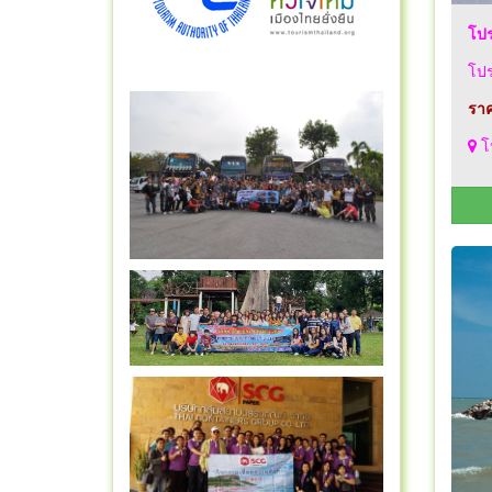
โปร
โปร
ราค
โป