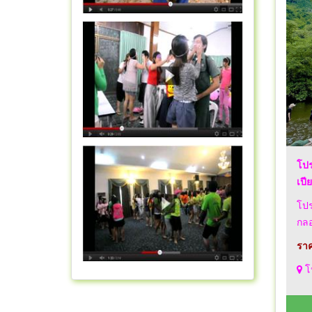
โปร
เปี
โปร
กลอ
ราค
โป