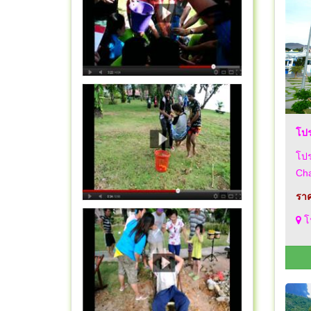
โปร
โปร
Ch
ราค
โป