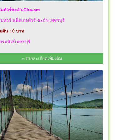
มทัวร์ชะอำ-Cha-am
ทัวร์-แพ็คเกจทัวร์-ชะอำ-เพชรบุรี
่มต้น : 0 บาท
รมทัวร์เพชรบุรี
» รายละเอียดเพิ่มเติม