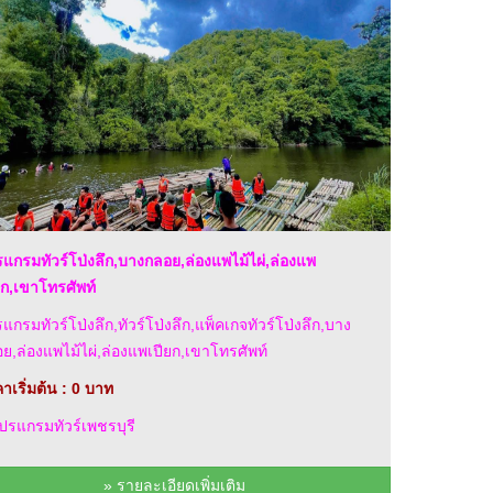
แกรมทัวร์โป่งลึก,บางกลอย,ล่องแพไม้ไผ่,ล่องแพ
ยก,เขาโทรศัพท์
แกรมทัวร์โป่งลึก,ทัวร์โป่งลึก,แพ็คเกจทัวร์โป่งลึก,บาง
ย,ล่องแพไม้ไผ่,ล่องแพเปียก,เขาโทรศัพท์
าเริ่มต้น : 0 บาท
รแกรมทัวร์เพชรบุรี
» รายละเอียดเพิ่มเติม