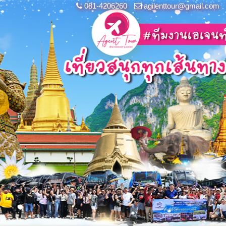
081-4206260
agilenttour@gmail.com