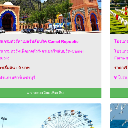
แกรมทัวร์คาเมลรีพลับบริค-Camel Republic
โปรแกร
แกรมทัวร์-แพ็คเกจทัวร์-คาเมลรีพลับบริค-Camel
โปรแกรม
ublic
Farm-
าเริ่มต้น : 0 บาท
ราคาเริ
รแกรมทัวร์เพชรบุรี
โปรแก
» รายละเอียดเพิ่มเติม