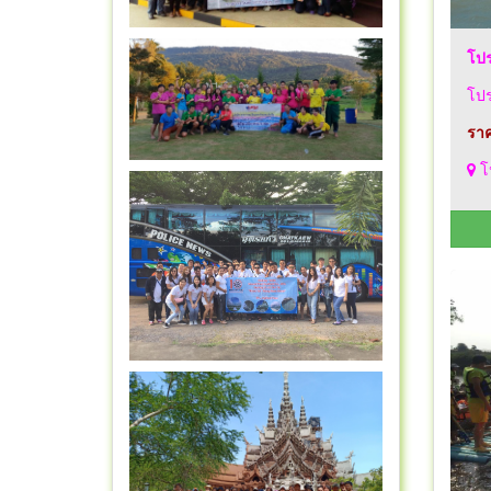
โปร
โปร
ราค
โป