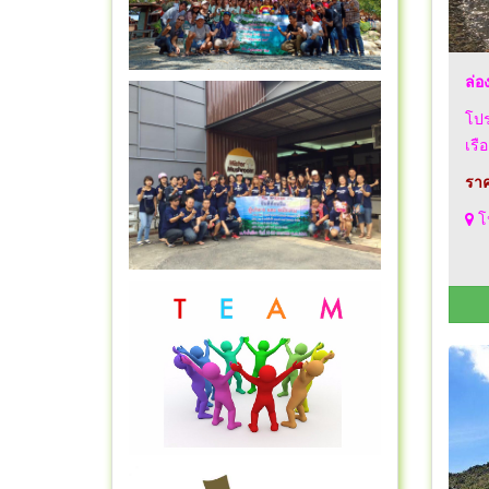
ล่อ
โปร
เรื
ราค
โป