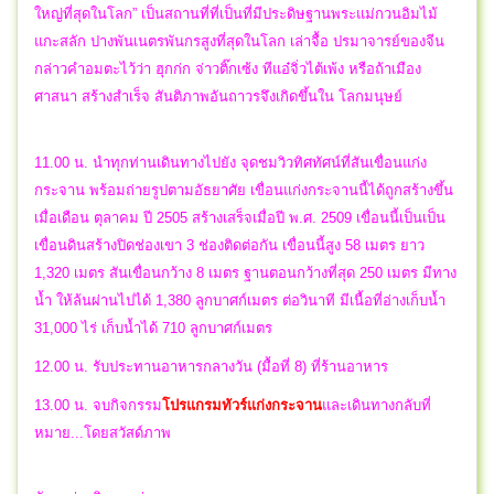
ใหญ่ที่สุดในโลก” เป็นสถานที่ที่เป็นที่มีประดิษฐานพระแม่กวนอิมไม้
แกะสลัก ปางพันเนตรพันกรสูงที่สุดในโลก เล่าจื้อ ปรมาจารย์ของจีน
กล่าวคำอมตะไว้ว่า ฮุกก่ก จ่าวติ๊กเซ้ง ทีแอ๋จิ่วไต้เพ้ง หรือถ้าเมือง
ศาสนา สร้างสำเร็จ สันติภาพอันถาวรจึงเกิดขึ้นใน โลกมนุษย์
11.00 น. นำทุกท่านเดินทางไปยัง จุดชมวิวทิศทัศน์ที่สันเขื่อนแก่ง
กระจาน พร้อมถ่ายรูปตามอัธยาศัย เขื่อนแก่งกระจานนี้ได้ถูกสร้างขึ้น
เมื่อเดือน ตุลาคม ปี 2505 สร้างเสร็จเมื่อปี พ.ศ. 2509 เขื่อนนี้เป็นเป็น
เขื่อนดินสร้างปิดช่องเขา 3 ช่องติดต่อกัน เขื่อนนี้สูง 58 เมตร ยาว
1,320 เมตร สันเขื่อนกว้าง 8 เมตร ฐานตอนกว้างที่สุด 250 เมตร มีทาง
น้ำ ให้ล้นผ่านไปได้ 1,380 ลูกบาศก์เมตร ต่อวินาที มีเนื้อที่อ่างเก็บน้ำ
31,000 ไร่ เก็บน้ำได้ 710 ลูกบาศก์เมตร
12.00 น. รับประทานอาหารกลางวัน (มื้อที่ 8) ที่ร้านอาหาร
13.00 น.
จบกิจกรรม
โปรแกรมทัวร์แก่งกระจาน
และ
เดินทางกลับที่
หมาย...โดยสวัสด์ภาพ