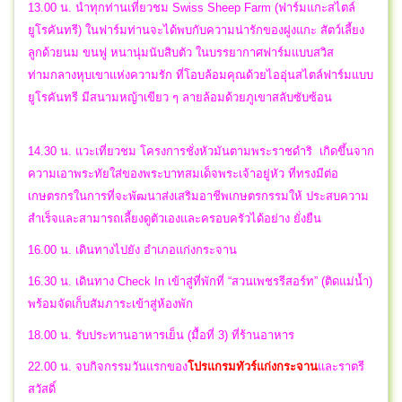
13.00 น. นำทุกท่านเที่ยวชม Swiss Sheep Farm (ฟาร์มแกะสไตล์
ยูโรคันทรี) ในฟาร์มท่านจะได้พบกับความน่ารักของฝูงแกะ สัตว์เลี้ยง
ลูกด้วยนม ขนฟู หนานุ่มนับสิบตัว ในบรรยากาศฟาร์มแบบสวิส
ท่ามกลางหุบเขาแห่งความรัก ที่โอบล้อมคุณด้วยไออุ่นสไตล์ฟาร์มแบบ
ยูโรคันทรี มีสนามหญ้าเขียว ๆ ลายล้อมด้วยภูเขาสลับซับซ้อน
14.30 น. แวะเที่ยวชม โครงการชั่งหัวมันตามพระราชดำริ เกิดขึ้นจาก
ความเอาพระทัยใส่ของพระบาทสมเด็จพระเจ้าอยู่หัว ที่ทรงมีต่อ
เกษตรกรในการที่จะพัฒนาส่งเสริมอาชีพเกษตรกรรมให้ ประสบความ
สำเร็จและสามารถเลี้ยงดูตัวเองและครอบครัวได้อย่าง ยั่งยืน
16.00 น. เดินทางไปยัง อำเภอแก่งกระจาน
16.30 น. เดินทาง Check In เข้าสู่ที่พักที่ “สวนเพชรรีสอร์ท” (ติดแม่น้ำ)
พร้อมจัดเก็บสัมภาระเข้าสู่ห้องพัก
18.00 น. รับประทานอาหารเย็น (มื้อที่ 3) ที่ร้านอาหาร
22.00 น.
จบกิจกรรมวันแรกของ
โปรแกรมทัวร์แก่งกระจาน
และราตรี
สวัสดิ์