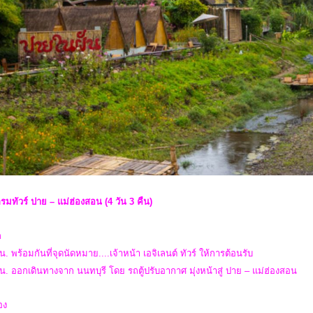
มทัวร์ ปาย – แม่ฮ่องสอน (4 วัน 3 คืน)
ก
น. พร้อมกันที่จุดนัดหมาย....เจ้าหน้า เอจิเลนต์ ทัวร์ ให้การต้อนรับ
น. ออกเดินทางจาก นนทบุรี โดย รถตู้ปรับอากาศ มุ่งหน้าสู่ ปาย – แม่ฮ่องสอน
สอง