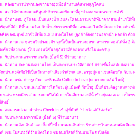
น. หลังอาหารนำท่านลงจากปางอุ๋งเพื่อนำท่านเดินทางสู่ภูโคลน
 น. แวะให้ท่านชมแกะที่ศูนย์บริการและพัฒนาที่สูงปางตองตามพระราชดำริ
น. นำท่านชม ภูโคลน เป็นแหล่งน้ำแร่และโคลนธรรมชาติที่มาจากสายน้ำแร่ใต้พื้นด
บริสุทธิ์สีดำ ที่ขึ้นมาพร้อมกับน้ำแร่ธรรมชาติที่สะอาดและไม่มีกลิ่นของกำมะถัน ซ
ลหิตของมนุษย์เราซึ่งมีเพียงแค่ 3 แห่งในโลก (ลูกค้าต้องการพอกหน้า พอกตัว ด้
น. นำท่านแวะ จุดชมวิวปางมะผ้า จุดนี้เป็นเป็นลานจอดรถ สามารถจอดได้ทั้ง 2 ฝ
คี้ยวที่สวยงาม (โปรแกรมนี้ขึ้นอยู่กับว่ามีที่จอดรถหรือไม่นะครับ)
น. รับประทานอาหารกลางวัน (มื้อที่ 5) ที่ร้านอาหาร
น. นำท่าน สะพานสงครามโลก เป็นสะพานประวัติศาสตร์ สร้างขึ้นในสมัยสงครามโลก
ัตถุประสงค์เพื่อใช้เป็นเส้นทางลำเลียงกำลังพล และอาวุธสู่พม่าเช่นเดียวกัน กับ
น. นำท่านชม ถ่ายรูปกับกาแฟร้านดัง Coffee In Love (ตามรอยกอล์ฟ-ไมค์)
น. นำท่านแวะชมและนมัสการไหว้พระอุ่นเมืองที่ วัดน้ำฮู เป็นที่ประดิษฐานหลวงพ่ออุ่
ยงแสน พระเศียร สามารถยกเปิดได้ ภายในเศียรกลวงมีน้ำขังอยู่ตลอดเวลา เป็นพระ
์สิทธิ์
น. สมควรแก่เวลานำท่าน Check in เข้าสู่ที่พักที่ “ปายวัลเล่ย์รีสอร์ท”
น. รับประทานอาหารเย็น (มื้อที่ 6) ที่ร้านอาหาร
น. นำท่านเลือกสินค้าและช็อปปิ้งที่ ถนนคนเดินปาย ร้านต่างๆในถนนคนเดินมีเ
าทิ เช่น โปสเตอร์ที่ร้านมิตรไทย ชมดนตรีสดที่ร้านปายโพส เป็นต้น