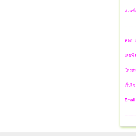
ส่วนที
---------
หจก. เ
เลขที่
โทรศัพ
เว็บไซ
Email
---------