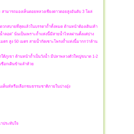
ลม สามารถมองเห็นดอยหลวงเชียงดาวดอยสูงอันดับ 3 โผล่
ะดวกสบายที่สุดแล้วในบรรดาถ้ำทั้งหมด ด้านหน้าต้องเดินเท้า
ลอด” นั่นเป็นเพราะถ้ำแห่งนี้มีสายน้ำไหลผ่านตั้งแต่ปาง
 เมตร สูง 50 เมตร สายน้ำกัดเซาะโพรงถ้ำแห่งนี้มากกว่าล้าน
ต้ภูเขา ด้านหน้าถ้ำเป็นวังน้ำ มีปลาพลวงตัวใหญ่ขนาด 1-2
นเชือกเดินข้ามลำห้วย
ยในเต็นท์หรือเลือกชมธรรมชาติภายในปางอุ๋ง
นน่าประทับใจ