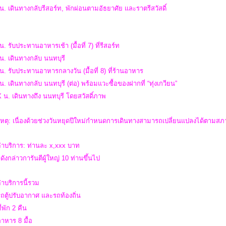
น. เดินทางกลับรีสอร์ท, พักผ่อนตามอัธยาศัย และราตรีสวัสดิ์
น. รับประทานอาหารเช้า (มื้อที่ 7) ที่รีสอร์ท
น. เดินทางกลับ นนทบุรี
น. รับประทานอาหารกลางวัน (มื้อที่ 8) ที่ร้านอาหาร
น. เดินทางกลับ นนทบุรี (ต่อ) พร้อมแวะซื้อของฝากที่ “ทุ่งเกวียน”
น. เดินทางถึง นนทบุรี โดยสวัสดิ์ภาพ
ตุ: เนื่องด้วยช่วงวันหยุดปีใหม่กำหนดการเดินทางสามารถเปลี่ยนแปลงได้ตามสภา
่าบริการ: ท่านละ x,xxx บาท
ดังกล่าวการันตีผู้ใหญ่ 10 ท่านขึ้นไป
่าบริการนี้รวม
รถตู้ปรับอากาศ และรถท้องถิ่น
ี่พัก 2 คืน
อาหาร 8 มื้อ