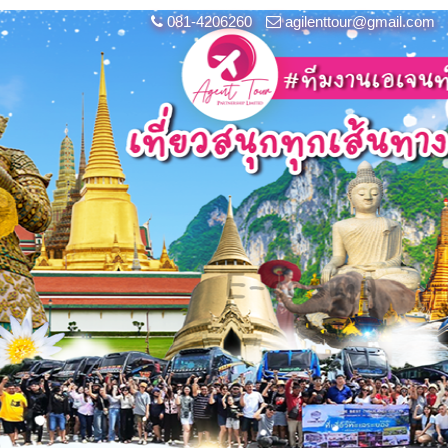
081-4206260
agilenttour@gmail.com