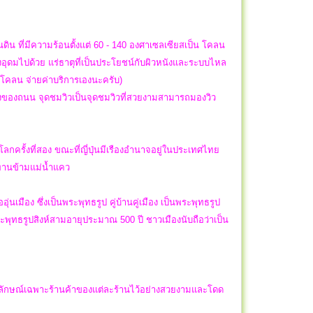
ิน ที่มีความร้อนตั้งแต่ 60 - 140 องศาเซลเซียสเป็น โคลน
ึ่งอุดมไปด้วย แร่ธาตุที่เป็นประโยชน์กับผิวหนังและระบบไหล
วยโคลน จ่ายค่าบริการเองนะครับ)
ั่งของถนน จุดชมวิวเป็นจุดชมวิวที่สวยงามสามารถมองวิว
ครั้งที่สอง ขณะที่ญี่ปุ่นมีเรืองอำนาจอยู่ในประเทศไทย
สะพานข้ามแม่น้ำแคว
นเมือง ซึ่งเป็นพระพุทธรูป คู่บ้านคู่เมือง เป็นพระพุทธรูป
พุทธรูปสิงห์สามอายุประมาณ 500 ปี ชาวเมืองนับถือว่าเป็น
อกลักษณ์เฉพาะร้านค้าของแต่ละร้านไว้อย่างสวยงามและโดด