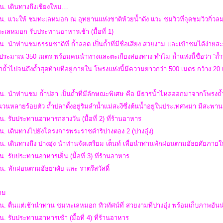
น. เดินทางถึงเชียงใหม่…
น. แวะให้ ชมทะเลหมอก ณ อุทยานแห่งชาติห้วยน้ำดัง แวะ ชมวิวที่จุดชมวิวกิ่ว
ะเลหมอก รับประทานอาหารเช้า (มื้อที่ 1)
น. นำท่านชมธรรมชาติที่ ถ้ำลอด เป็นถ้ำที่มีชื่อเสียง สวยงาม และเข้าชมได้ง่ายส
ประมาณ 350 เมตร พร้อมคนนำทางและตะเกียงส่องทาง ทำไม ถ้ำแห่งนี้ชื่อว่า “ถ้ำน้ำ
าถ้ำไปจนถึงถ้ำสุดท้ายที่อยู่ภายใน โพรงแห่งนี้มีความยาวกว่า 500 เมตร กว้าง 20
น. นำท่านชม ถ้ำปลา เป็นถ้ำที่มีลักษณะพิเศษ คือ มีธารน้ำไหลออกมาจากโพรงถ้ำใ
วนหลายร้อยตัว ถ้ำปลาตั้งอยู่ริมลำน้ำแม่สะงีซึ่งต้นน้ำอยู่ในประเทศพม่า มีสะพา
น. รับประทานอาหารกลางวัน (มื้อที่ 2) ที่ร้านอาหาร
น. เดินทางไปยังโครงการพระราชดำริปางตอง 2 (ปางอุ๋ง)
น. เดินทางถึง ปางอุ๋ง นำท่านจัดเตรียม เต็นท์ เพื่อนำท่านพักผ่อนตามอัธยศัยภา
น. รับประทานอาหารเย็น (มื้อที่ 3) ที่ร้านอาหาร
น. พักผ่อนตามอัธยาศัย และ ราตรีสวัสดิ์
สาม
น. ตื่นแต่เช้านำท่าน ชมทะเลหมอก ทิวทัศน์ที่ สวยงามที่ปางอุ๋ง พร้อมเก็บภาพอั
น. รับประทานอาหารเช้า (มื้อที่ 4) ที่ร้านอาหาร