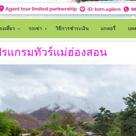
งเที่ยว
รถเช่า
วิธีการชำระเงิน
แกลอรี่
บทค
รแกรมทัวร์แม่ฮ่องสอน