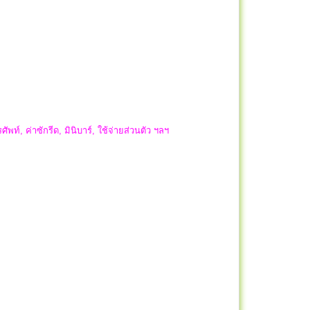
ัพท์, ค่าซักรีด, มินิบาร์, ใช้จ่ายส่วนตัว ฯลฯ