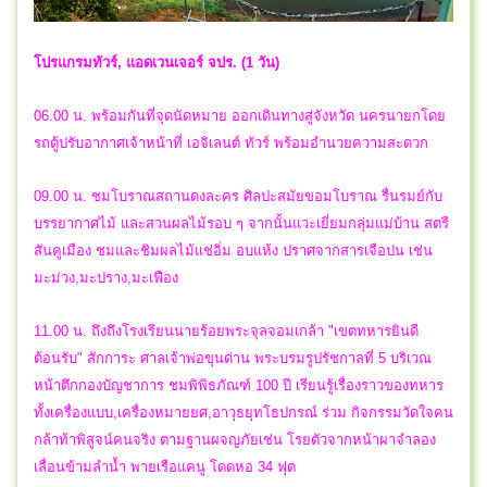
โปรแกรมทัวร์, แอดเวนเจอร์ จปร. (1 วัน)
06.00 น. พร้อมกันที่จุดนัดหมาย ออกเดินทางสู่จังหวัด นครนายกโดย
รถตู้ปรับอากาศเจ้าหน้าที่ เอจิเลนต์ ทัวร์ พร้อมอำนวยความสะดวก
09.00 น. ชมโบราณสถานดงละคร ศิลปะสมัยขอมโบราณ รื่นรมย์กับ
บรรยากาศไม้ และสวนผลไม้รอบ ๆ จากนั้นแวะเยี่ยมกลุ่มแม่บ้าน สตรี
สันคูเมือง ชมและชิมผลไม้แช่อิ่ม อบแห้ง ปราศจากสารเจือปน เช่น
มะม่วง,มะปราง,มะเฟือง
11.00 น. ถึงถึงโรงเรียนนายร้อยพระจุลจอมเกล้า "เขตทหารยินดี
ต้อนรับ" สักการะ ศาลเจ้าพ่อขุนด่าน พระบรมรูปรัชกาลที่ 5 บริเวณ
หน้าตึกกองบัญชาการ ชมพิพิธภัณฑ์ 100 ปี เรียนรู้เรื่องราวของทหาร
ทั้งเครื่องแบบ,เครื่องหมายยศ,อาวุธยุทโธปกรณ์ ร่วม กิจกรรมวัดใจคน
กล้าท้าพิสูจน์คนจริง ตามฐานผจญภัยเช่น โรยตัวจากหน้าผาจำลอง
เลื่อนข้ามลำน้ำ พายเรือแคนู โดดหอ 34 ฟุต