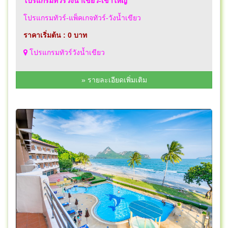
โปรแกรมทัวร์วังน้ำเขียว-เขาใหญ่
โปรแกรมทัวร์-แพ็คเกจทัวร์-วังน้ำเขียว
ราคาเริ่มต้น : 0 บาท
โปรแกรมทัวร์วังน้ำเขียว
» รายละเอียดเพิ่มเติม