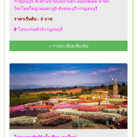
กาญจนบุรี-สะพานข้ามแม่น้ำแคว-ล่องแพเธค-น้ำตก
ไทรโยคใหญ่-ทองผาภูมิ-สังขละบุรี-กาญจนบุรี
ราคาเริ่มต้น : 0 บาท
โปรแกรมทัวร์กาญจนบุรี
» รายละเอียดเพิ่มเติม