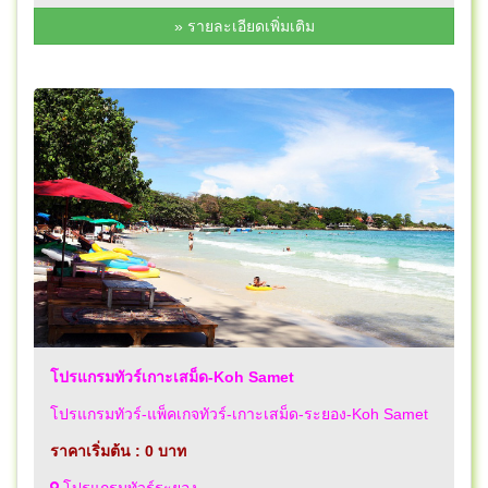
» รายละเอียดเพิ่มเติม
โปรแกรมทัวร์เกาะเสม็ด-Koh Samet
โปรแกรมทัวร์-แพ็คเกจทัวร์-เกาะเสม็ด-ระยอง-Koh Samet
ราคาเริ่มต้น : 0 บาท
โปรแกรมทัวร์ระยอง