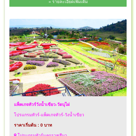
» รายละเอียดเพิ่มเติม
แพ็คเกจทัวร์วังน้ำเขียว-วัดบุไผ่
โปรแกรมทัวร์-แพ็คเกจทัวร์-วังน้ำเขียว
ราคาเริ่มต้น : 0 บาท
โปรแกรมทัวร์นครราชสีมา