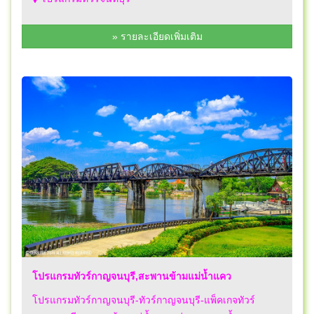
» รายละเอียดเพิ่มเติม
โปรแกรมทัวร์กาญจนบุรี,สะพานข้ามแม่น้ำแคว
โปรแกรมทัวร์กาญจนบุรี-ทัวร์กาญจนบุรี-แพ็คเกจทัวร์