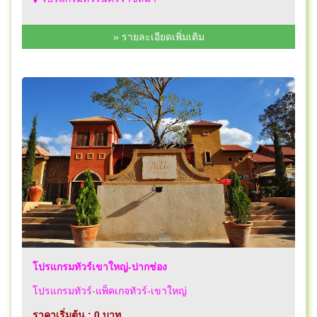
» รายละเอียดเพิ่มเติม
โปรแกรมทัวร์เขาใหญ่-ปากช่อง
โปรแกรมทัวร์-แพ็คเกจทัวร์-เขาใหญ่
ราคาเริ่มต้น : 0 บาท