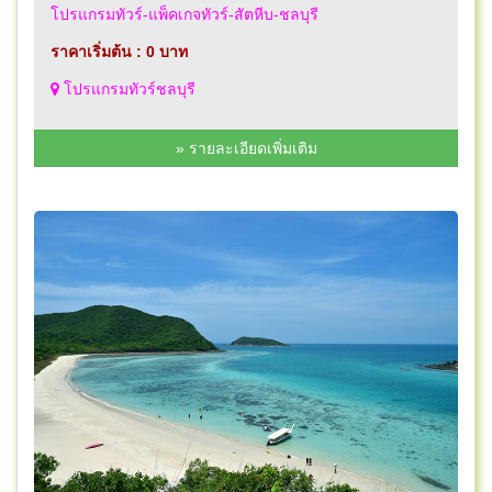
โปรแกรมทัวร์-แพ็คเกจทัวร์-สัตหีบ-ชลบุรี
ราคาเริ่มต้น : 0 บาท
โปรแกรมทัวร์ชลบุรี
» รายละเอียดเพิ่มเติม