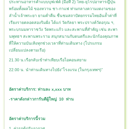
ประทานอาหารค่ำแบบบุฟเฟ่ต์ (มื้อที่ 2) ไทย-ยุโรปอาหารญี่ปุ่น
พร้อมทั้งผลไม้ ของหวาน ชา-กาแฟ ท่ามกลางความงดงามของ
ลำน้ำเจ้าพระยา ยามค่ำคืน ชื่นชมสถาปัตยกรรมไทยอันล้ำค่าที่
เรียงรายตลอดสองริมฝั่ง ได้แก่ วัดกัลยา พระปรางค์วัดอรุณ ฯ,
พระบรมมหาราชวัง วัดพระแก้ว และสะพานที่สำคัญ เช่น สะพา
นพุทธฯ สะพานพระราม สนุกสนานกับดนตรีและนักร้องคุณภาพ
ที่ให้ความบันเทิงทุกช่วงเวลาที่ท่านเดินทาง (โปรแกรม
เปลี่ยนแปลงตามเรือ)
21.30 น.เรือกลับเข้าท่าเทียบเรือไอคอนสยาม
22.00 น. นำท่านเดินทางไปยัง”โรงแรม (ในกรุงเทพฯ)”
อัตราค่าบริการ: ท่านละ x,xxx บาท
-ราคาดังกล่าวการันตีผู้ใหญ่ 10 ท่าน
อัตราค่าบริการนี้รวม
1. ค่ารถตู้ปรับอากาศ