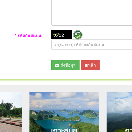
* รหัสกันสแปม:
ส่งข้อมูล
ยกเลิก