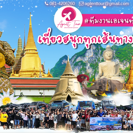
081-4206260
agilenttour@gmail.com