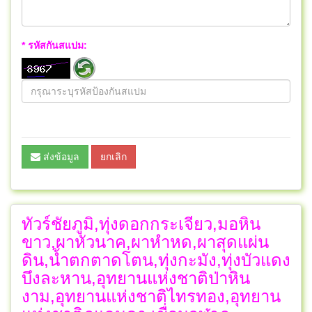
* รหัสกันสแปม:
ส่งข้อมูล
ยกเลิก
ทัวร์ชัยภูมิ,ทุ่งดอกกระเจียว,มอหิน
ขาว,ผาหัวนาค,ผาหำหด,ผาสุดแผ่น
ดิน,น้ำตกตาดโตน,ทุ่งกะมัง,ทุ่งบัวแดง
บึงละหาน,อุทยานแห่งชาติป่าหิน
งาม,อุทยานแห่งชาติไทรทอง,อุทยาน