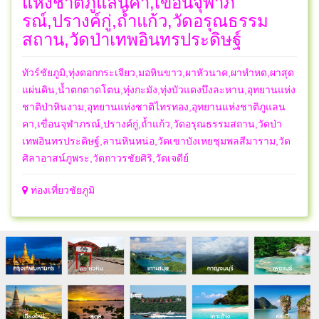
แห่งชาติภูแลนคา,เขื่อนจุฬาภ
รณ์,ปรางค์กู่,ถ้ำแก้ว,วัดอรุณธรรม
สถาน,วัดป่าเทพอินทรประดิษฐ์
ทัวร์ชัยภูมิ,ทุ่งดอกกระเจียว,มอหินขาว,ผาหัวนาค,ผาหำหด,ผาสุด
แผ่นดิน,น้ำตกตาดโตน,ทุ่งกะมัง,ทุ่งบัวแดงบึงละหาน,อุทยานแห่ง
ชาติป่าหินงาม,อุทยานแห่งชาติไทรทอง,อุทยานแห่งชาติภูแลน
คา,เขื่อนจุฬาภรณ์,ปรางค์กู่,ถ้ำแก้ว,วัดอรุณธรรมสถาน,วัดป่า
เทพอินทรประดิษฐ์,ลานหินหน่อ,วัดเขาบังเหยชุมพลสีมาราม,วัด
ศิลาอาสน์ภูพระ,วัดถาวรชัยศิริ,วัดเจดีย์
ท่องเที่ยวชัยภูมิ