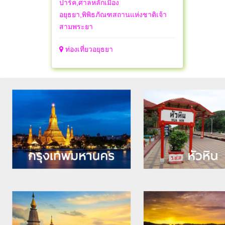
ปาร์ค,ศาลหลักเมือง
อยุธยา,พิพิธภัณฑสถานแห่งชาติเจ้า
สามพระยา
ท่องเที่ยวอยุธยา