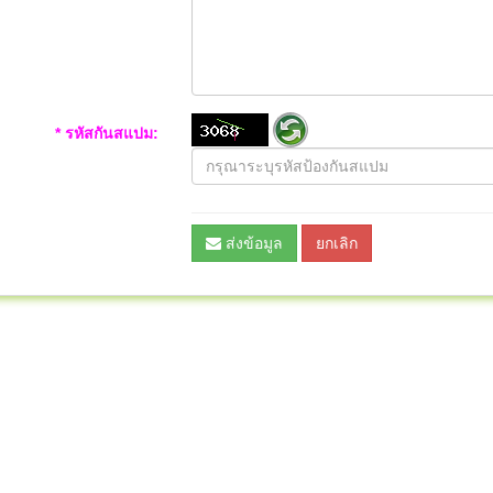
* รหัสกันสแปม:
ส่งข้อมูล
ยกเลิก