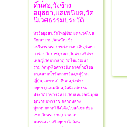
ดินสอ,วังช้าง
อยุธยา,แลเพนียด,วัด
นิเวศธรรมประวัติ
ทัวร์อยุธยา,วัดใหญ่ชัยมงคล,วัดไชย
วัฒนาราม,วัดพนัญเชิง
วรวิหาร,พระราชวังบางปะอิน,วัดท่า
การ้อง,วัดราชบูรณะ,วัดพระศรีสรร
เพชญ์,วัดมหาธาตุ,วัดไชยวัฒนา
ราม,วัดพุทไธศวรรย์,ตลาดน้ำอโยธ
ยา,ตลาดน้ำวัดท่าการ้อง,หมู่บ้าน
ญี่ปุ่น,สะพานป่าดินสอ,วังช้าง
อยุธยา,แลเพนียด,วัดนิเวศธรรม
ประวัติราชวรวิหาร,วัดมเหยงคณ์,พุทธ
อุทยานมหาราช,ตลาดหลวง
ปู่ทวด,ตลาดโก้งโค้ง,โบสถ์เซนต์ยอ
เซฟ,วัดพระราม,ปราสาท
นครหลวง,ศรีอยุธยาไลอ้อน