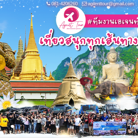
081-4206260
agilenttour@gmail.com