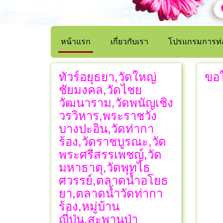
หน้าแรก
เกี่ยวกับเรา
โปรแกรมการท่อ
ทัวร์อยุธยา,วัดใหญ่
ขอ
ชัยมงคล,วัดไชย
วัฒนาราม,วัดพนัญเชิง
วรวิหาร,พระราชวัง
บางปะอิน,วัดท่ากา
ร้อง,วัดราชบูรณะ,วัด
พระศรีสรรเพชญ์,วัด
มหาธาตุ,วัดพุทไธ
ศวรรย์,ตลาดน้ำอโยธ
ยา,ตลาดน้ำวัดท่ากา
ร้อง,หมู่บ้าน
ญี่ปุ่น,สะพานป่า