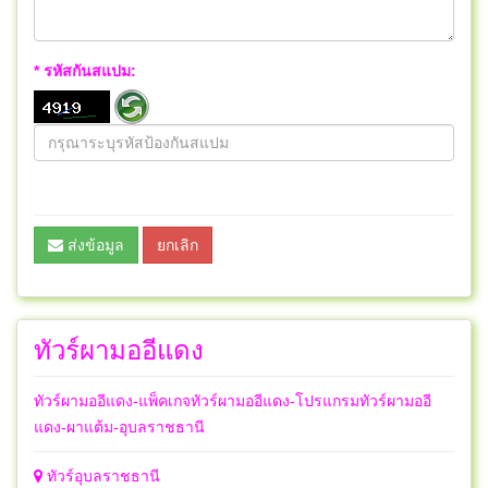
* รหัสกันสแปม:
ส่งข้อมูล
ยกเลิก
ทัวร์ผามออีแดง
ทัวร์ผามออีแดง-แพ็คเกจทัวร์ผามออีแดง-โปรแกรมทัวร์ผามออี
แดง-ผาแต้ม-อุบลราชธานี
ทัวร์อุบลราชธานี