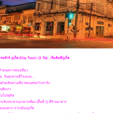
ทัวร์ ภูเก็ต (City Tour) / (1 วัน) , เริ่มต้นที่ภูเก็ต
ำหนดการท่องเที่ยว:
น. รับทุกท่านที่โรงแรม...
ต้นด้วยเดินทางเที่ยวชมจุดชมวิวเขารัง
นตึกเก่า
โนโปรตุกิส
นรับประทานอาหารเที่ยง (มื้อที่ 1) ที่ร้านอาหาร
้อของฝาก จากเมืองภูเก็ต