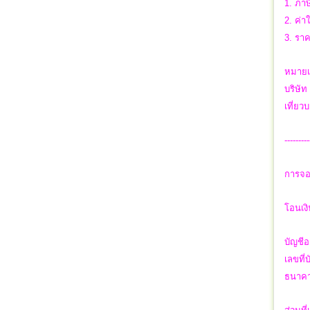
1. ภาษ
2. ค่า
3. รา
หมายเ
บริษัท
เที่ย
---------
การจอ
โอนเง
บัญชีอ
เลขที่
ธนาคา