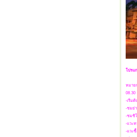
โปรแกรม
หมายก
08.30 
-เริ่ม
-ชมย่า
-ชมชิ
-แวะทา
-แวะซื