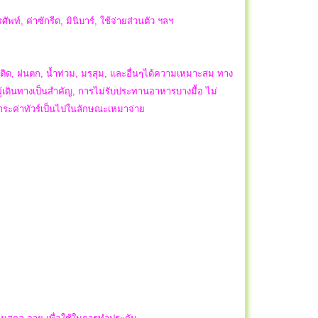
ัพท์, ค่าซักรีด, มินิบาร์, ใช้จ่ายส่วนตัว ฯลฯ
ิด, ฝนตก, น้ำท่วม, มรสุม, และอื่นๆได้ความเหมาะสม ทาง
ผู้เดินทางเป็นสำคัญ, การไม่รับประทานอาหารบางมื้อ ไม่
ำระค่าทัวร์เป็นไปในลักษณะเหมาจ่าย