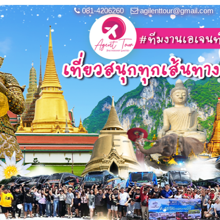
081-4206260
agilenttour@gmail.com