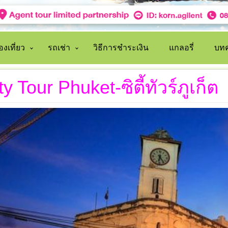
งเที่ยว
รถเช่า
วิธีการชำระเงิน
แกลอรี่
บทค
ty Tour Phuket-ซิตี้ทัวร์ภูเก็ต