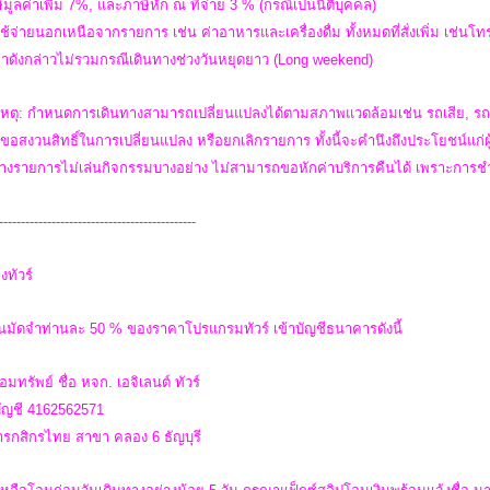
ีมูลค่าเพิ่ม 7%, และภาษีหัก ณ ที่จ่าย 3 % (กรณีเป็นนิติบุคคล)
ใช้จ่ายนอกเหนือจากรายการ เช่น ค่าอาหารและเครื่องดื่ม ทั้งหมดที่สั่งเพิ่ม เช่นโทรศ
คาดังกล่าวไม่รวมกรณีเดินทางช่วงวันหยุดยาว (Long weekend)
หตุ: กำหนดการเดินทางสามารถเปลี่ยนแปลงได้ตามสภาพแวดล้อมเช่น รถเสีย, รถต
 ขอสงวนสิทธิ์ในการเปลี่ยนแปลง หรือยกเลิกรายการ ทั้งนี้จะคำนึงถึงประโยชน์แก่
วบางรายการไม่เล่นกิจกรรมบางอย่าง ไม่สามารถขอหักค่าบริการคืนได้ เพราะการช
---------------------------------------------
งทัวร์
ินมัดจำท่านละ 50 % ของราคาโปรแกรมทัวร์ เข้าบัญชีธนาคารดังนี้
อมทรัพย์ ชื่อ หจก. เอจิเลนต์ ทัวร์
บัญชี 4162562571
รกสิกรไทย สาขา คลอง 6 ธัญบุรี