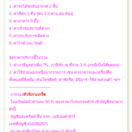
1. ค่ารถโค้ชปรับอากาศ 2 ชั้น
2. ค่าที่พัก 1 คืน (พัก 2-3 ท่าน ต่อ ห้อง)
3. ค่าอาหาร 5 มื้อ
4. ค่าเข้าชมสถานที่ต่างๆ
5. ค่าประกันการเดินทาง
6. ค่าไกด์ และ Staff
อัตราค่าบริการนี้ไม่รวม
1. ค่าภาษีมูลค่าเพิ่ม 7%, ภาษีหัก ณ ที่จ่าย 3 % (กรณีเป็นนิติบุคคล)
2. ค่าใช้จ่ายนอกเหนือจากรายการ เช่น ค่าอาหารและเครื่องดื่ม
ทั้งหมดที่สั่งเพิ่ม เช่นโทรศัพท์, ค่าซักรีด, มินิบาร์, ใช้จ่ายส่วนตัว ฯลฯ
-----------------------------------
การจอง
ทัวร์เกาะเกร็ด
โอนเงินมัดจำท่านละ 50 % ของราคาโปรแกรมทัวร์ เข้าบัญชีธนาคาร
ดังนี้
บัญชีออมทรัพย์ ชื่อ หจก. เอจิเลนต์ ทัวร์
เลขที่บัญชี 4162562571
ธนาคารกสิกรไทย สาขา คลอง 6 ธัญบุรี