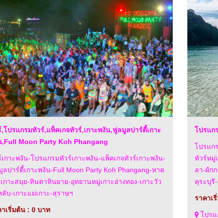
ร์,โปรแกรมทัวร์,แพ็คเกจทัวร์,เกาะพงัน,ฟูลมูลปาร์ตี้เกาะ
โปรแกรม
น,Full Moon Party Koh Phangang
โปรแกรม
ร์เกาะพงัน-โปรแกรมทัวร์เกาะพงัน-แพ็คเกจทัวร์เกาะพงัน-
ทัวร์หม
มูลปาร์ตี้เกาะพงัน-Full Moon Party Koh Phangang-หาด
ลา-ผัก
น-เกาะสมุย-หินตาหินยาย-อุทยานหมู่เกาะอ่างทอง-เกาะวัว
คุระบุรี
ลับ-เกาะแม่เกาะ-สุราษฯ
ราคาเริ
าเริ่มต้น : 0 บาท
โปรแกร