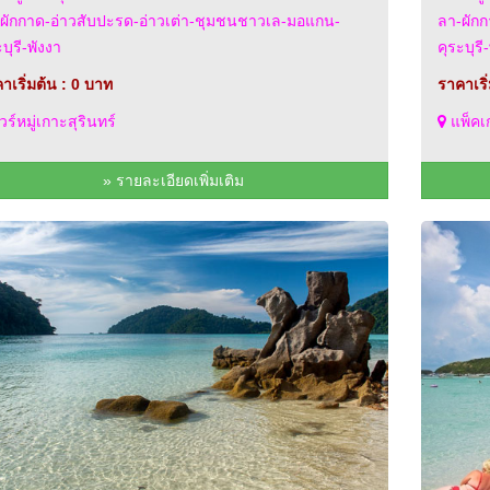
ผักกาด-อ่าวสับปะรด-อ่าวเต่า-ชุมชนชาวเล-มอแกน-
ลา-ผัก
บุรี-พังงา
คุระบุรี
าเริ่มต้น : 0 บาท
ราคาเริ
วร์หมู่เกาะสุรินทร์
แพ็คเก
» รายละเอียดเพิ่มเติม