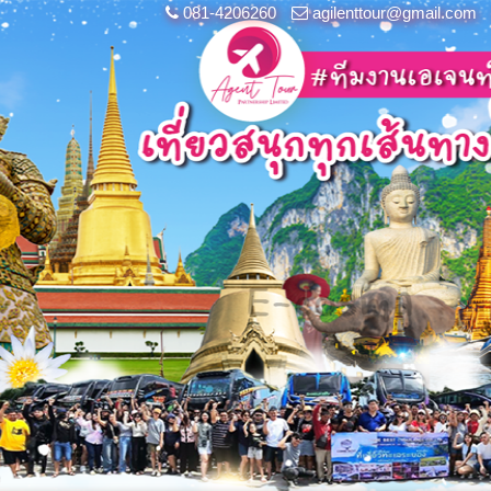
081-4206260
agilenttour@gmail.com