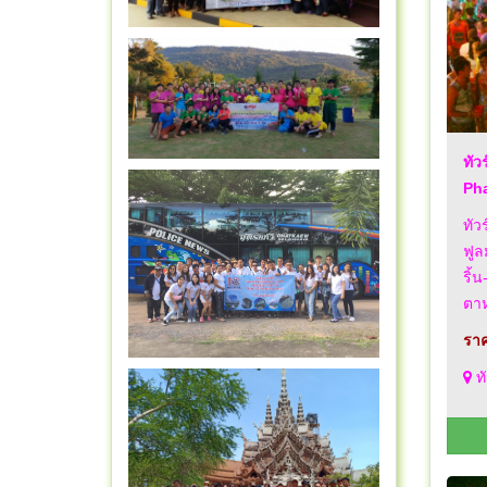
ทัว
Ph
ทัว
ฟูล
ริ้
ตาห
ราค
ทั