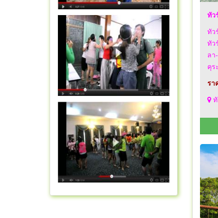
ทัว
ทัว
ทัว
ลา-
คุระ
ราค
ทั