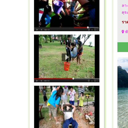
ลา-
คุระ
ราค
ทั