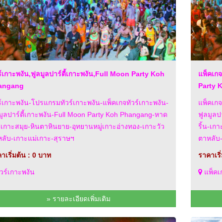
ร์เกาะพงัน,ฟูลมูลปาร์ตี้เกาะพงัน,Full Moon Party Koh
แพ็คเกจ
angang
Party 
ร์เกาะพงัน-โปรแกรมทัวร์เกาะพงัน-แพ็คเกจทัวร์เกาะพงัน-
แพ็คเกจ
มูลปาร์ตี้เกาะพงัน-Full Moon Party Koh Phangang-หาด
ฟูลมูลป
น-เกาะสมุย-หินตาหินยาย-อุทยานหมู่เกาะอ่างทอง-เกาะวัว
ริ้น-เก
ลับ-เกาะแม่เกาะ-สุราษฯ
ตาหลับ
าเริ่มต้น : 0 บาท
ราคาเริ
วร์เกาะพงัน
แพ็คเก
» รายละเอียดเพิ่มเติม