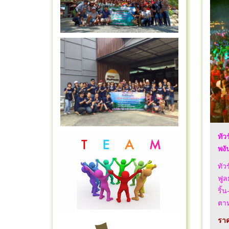
ทัว
พงั
ทัว
ฟูล
ริ้
ตาห
ราค