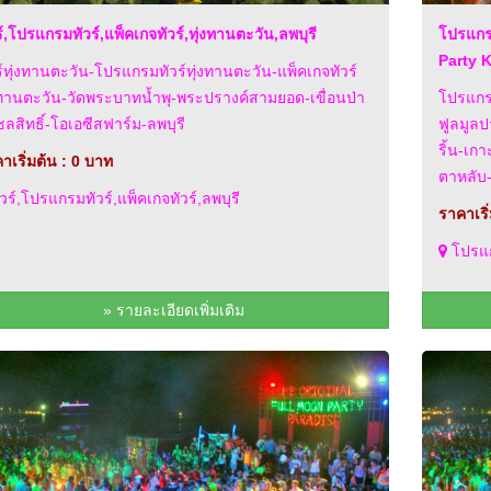
ร์,โปรแกรมทัวร์,แพ็คเกจทัวร์,ทุ่งทานตะวัน,ลพบุรี
โปรแกรม
Party 
ร์ทุ่งทานตะวัน-โปรแกรมทัวร์ทุ่งทานตะวัน-แพ็คเกจทัวร์
งทานตะวัน-วัดพระบาทน้ำพุ-พระปรางค์สามยอด-เขื่อนป่า
โปรแกรม
ชลสิทธิ์-โอเอซีสฟาร์ม-ลพบุรี
ฟูลมูลป
ริ้น-เก
าเริ่มต้น : 0 บาท
ตาหลับ
วร์,โปรแกรมทัวร์,แพ็คเกจทัวร์,ลพบุรี
ราคาเริ
โปรแก
» รายละเอียดเพิ่มเติม