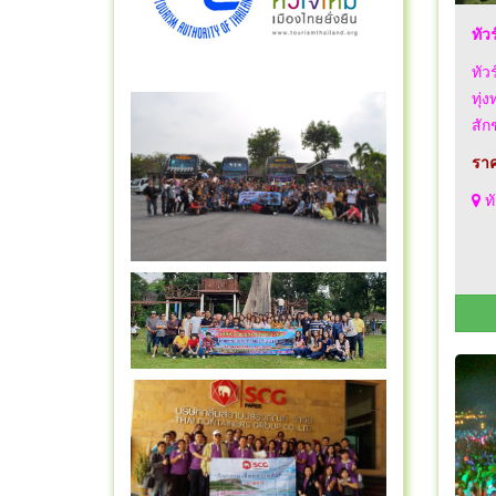
ทัว
ทัว
ทุ่
สัก
ราค
ทั