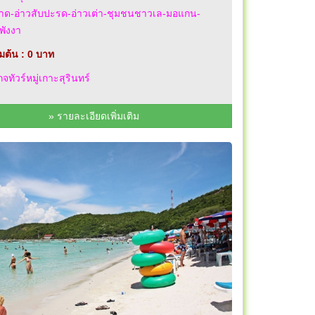
กาด-อ่าวสับปะรด-อ่าวเต่า-ชุมชนชาวเล-มอแกน-
-พังงา
่มต้น : 0 บาท
จทัวร์หมู่เกาะสุรินทร์
» รายละเอียดเพิ่มเติม